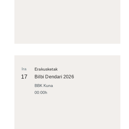
Ira
Erakusketak
17
Bilbi Dendari 2026
BBK Kuna
00:00h