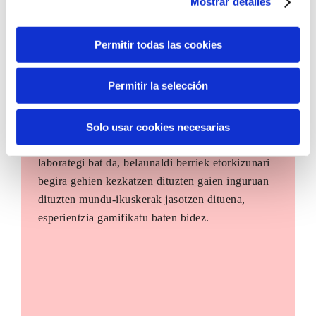
Mostrar detalles
Permitir todas las cookies
Permitir la selección
The Future Game
Solo usar cookies necesarias
The Future Game gazteen parte-hartzerako
laborategi bat da, belaunaldi berriek etorkizunari
begira gehien kezkatzen dituzten gaien inguruan
dituzten mundu-ikuskerak jasotzen dituena,
esperientzia gamifikatu baten bidez.