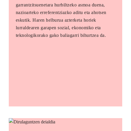
garrantzitsuenetara hurbiltzeko asmoa duena,
nazioarteko erreferentziazko aditu eta ahotsen
eskutik. Haren helburua azterketa horiek
lurraldearen garapen sozial, ekonomiko eta
teknologikorako gako baliagarri bihurtzea da.