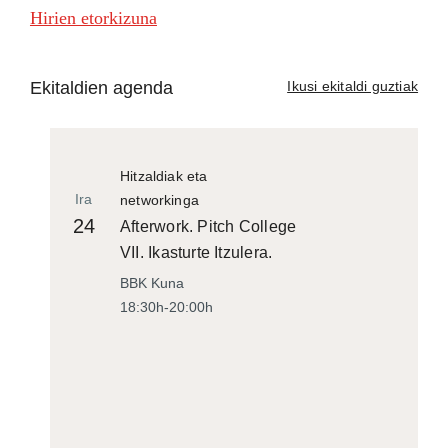
Hirien etorkizuna
Ekitaldien agenda
Ikusi ekitaldi guztiak
Hitzaldiak eta
Ira
networkinga
24
Afterwork. Pitch College
VII. Ikasturte Itzulera.
BBK Kuna
18:30h-20:00h