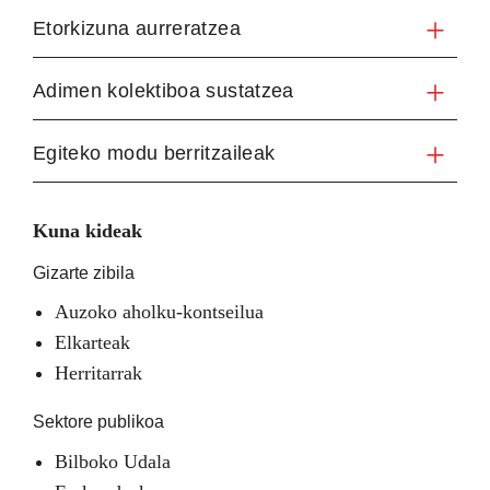
Etorkizuna aurreratzea
Adimen kolektiboa sustatzea
Egiteko modu berritzaileak
Kuna kideak
Gizarte zibila
Auzoko aholku-kontseilua
Elkarteak
Herritarrak
Sektore publikoa
Bilboko Udala