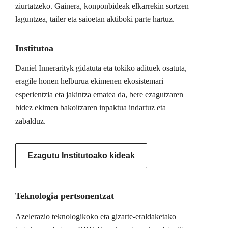
ziurtatzeko. Gainera, konponbideak elkarrekin sortzen
laguntzea, tailer eta saioetan aktiboki parte hartuz.
Institutoa
Daniel Innerarityk gidatuta eta tokiko adituek osatuta,
eragile honen helburua ekimenen ekosistemari
esperientzia eta jakintza ematea da, bere ezagutzaren
bidez ekimen bakoitzaren inpaktua indartuz eta
zabalduz.
Ezagutu Institutoako kideak
Teknologia pertsonentzat
Azelerazio teknologikoko eta gizarte-eraldaketako