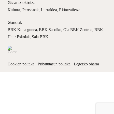
Gizarte-ekintza
Kultura
,
Pertsonak
,
Lurraldea
,
Ekintzailetza
Guneak
BBK Kuna gunea
,
BBK Sasoiko
,
Ola BBK Zentroa
,
BBK
Haur Eskolak
,
Sala BBK
Cookien politika
·
Pribatutasun politika
·
Legezko oharra