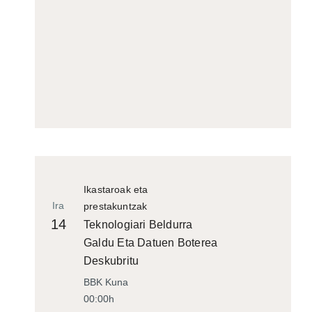
Ikastaroak eta
Ira
prestakuntzak
14
Teknologiari Beldurra
Galdu Eta Datuen Boterea
Deskubritu
BBK Kuna
00:00h