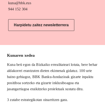
kuna@bbk.eus
944 152 304
Harpidetu zaitez newsletterrera
Kunaren xedea
Kuna beti egon da Bizkaiko errealitateari lotuta, bere behar
aldakorrei erantzuten dieten ekimenak gidatuz. 100 urte
baino gehiagoz, BBK Banku-fundazioak gizarte inpaktu
positiboa sortzeko eta gizarte inklusiboagoa eta
jasangarriagoa eraikitzeko proiektuak sustatu ditu.
3 zutabe estrategikotan oinarritzen gara.