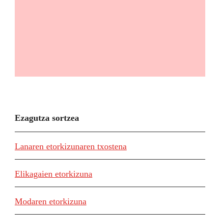
Ezagutza sortzea
Lanaren etorkizunaren txostena
Elikagaien etorkizuna
Modaren etorkizuna