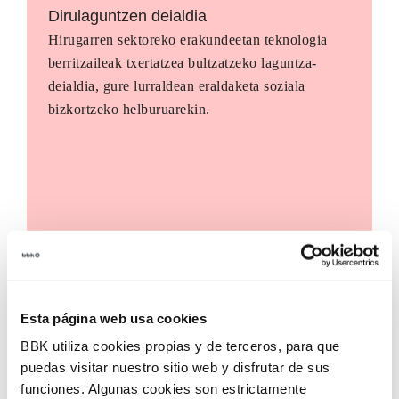
Dirulaguntzen deialdia
Hirugarren sektoreko erakundeetan teknologia
berritzaileak txertatzea bultzatzeko laguntza-
deialdia, gure lurraldean eraldaketa soziala
bizkortzeko helburuarekin.
Esta página web usa cookies
BBK utiliza cookies propias y de terceros, para que
puedas visitar nuestro sitio web y disfrutar de sus
funciones. Algunas cookies son estrictamente