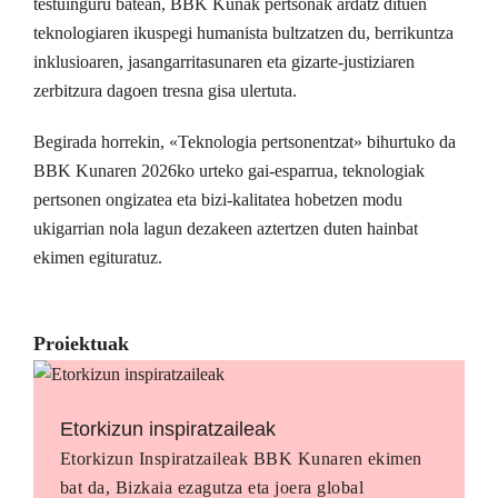
testuinguru batean, BBK Kunak pertsonak ardatz dituen
teknologiaren ikuspegi humanista bultzatzen du, berrikuntza
inklusioaren, jasangarritasunaren eta gizarte-justiziaren
zerbitzura dagoen tresna gisa ulertuta.
Begirada horrekin, «Teknologia pertsonentzat» bihurtuko da
BBK Kunaren 2026ko urteko gai-esparrua, teknologiak
pertsonen ongizatea eta bizi-kalitatea hobetzen modu
ukigarrian nola lagun dezakeen aztertzen duten hainbat
ekimen egituratuz.
Proiektuak
Etorkizun inspiratzaileak
Etorkizun Inspiratzaileak BBK Kunaren ekimen
bat da, Bizkaia ezagutza eta joera global