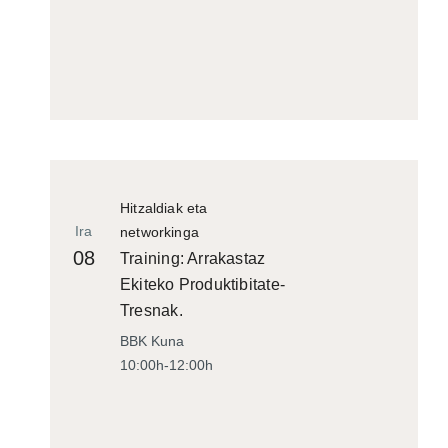
Hitzaldiak eta
Ira
networkinga
08
Training: Arrakastaz
Ekiteko Produktibitate-
Tresnak.
BBK Kuna
10:00h-12:00h