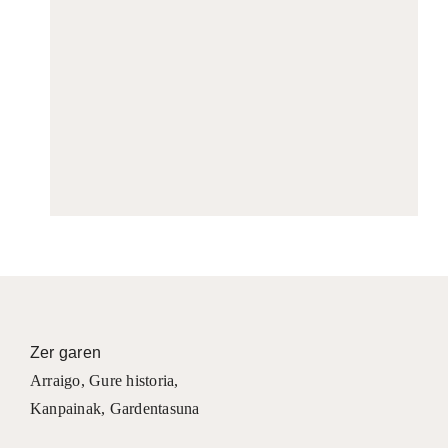
Zer garen
Arraigo
,
Gure historia
,
Kanpainak
, Gardentasuna