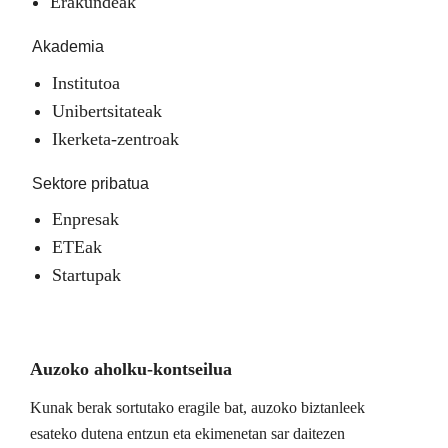
Erakundeak
Akademia
Institutoa
Unibertsitateak
Ikerketa-zentroak
Sektore pribatua
Enpresak
ETEak
Startupak
Auzoko aholku-kontseilua
Kunak berak sortutako eragile bat, auzoko biztanleek
esateko dutena entzun eta ekimenetan sar daitezen