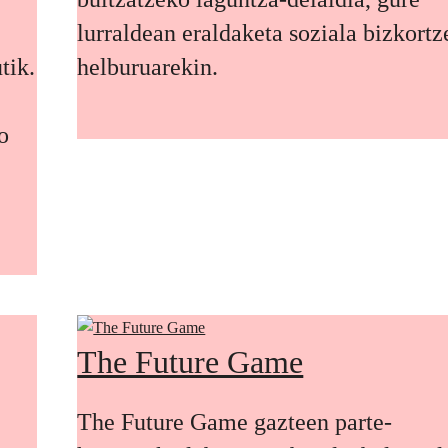
lurraldean eraldaketa soziala bizkort
tik.
helburuarekin.
o
The Future Game
The Future Game gazteen parte-