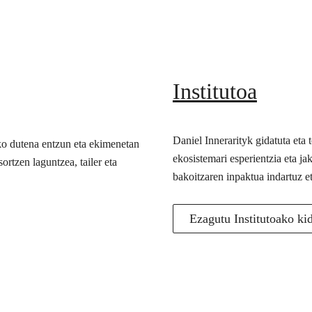
Institutoa
Daniel Innerarityk gidatuta eta
ko dutena entzun eta ekimenetan
ekosistemari esperientzia eta j
ortzen laguntzea, tailer eta
bakoitzaren inpaktua indartuz e
Ezagutu Institutoako ki