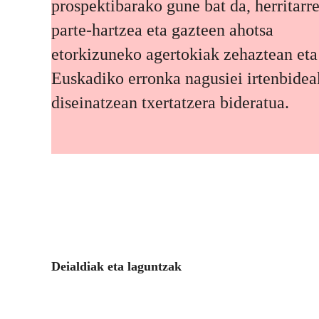
prospektibarako gune bat da, herritarr
parte-hartzea eta gazteen ahotsa
etorkizuneko agertokiak zehaztean eta
Euskadiko erronka nagusiei irtenbidea
diseinatzean txertatzera bideratua.
Deialdiak eta laguntzak