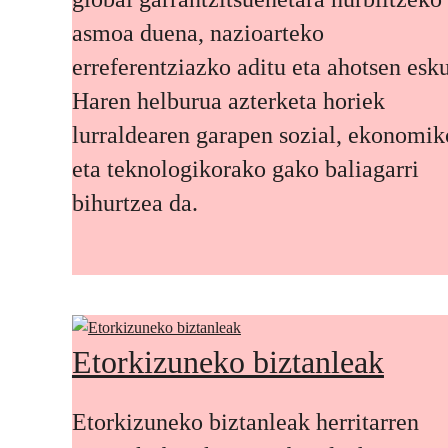
asmoa duena, nazioarteko
erreferentziazko aditu eta ahotsen esku
Haren helburua azterketa horiek
lurraldearen garapen sozial, ekonomik
eta teknologikorako gako baliagarri
bihurtzea da.
Etorkizuneko biztanleak
Etorkizuneko biztanleak herritarren