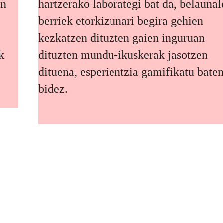
en
hartzerako laborategi bat da, belaunal
berriek etorkizunari begira gehien
kezkatzen dituzten gaien inguruan
k
dituzten mundu-ikuskerak jasotzen
dituena, esperientzia gamifikatu bate
bidez.