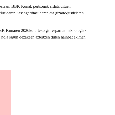
u batean, BBK Kunak pertsonak ardatz dituen
usioaren, jasangarritasunaren eta gizarte-justiziaren
BBK Kunaren 2026ko urteko gai-esparrua, teknologiak
n nola lagun dezakeen aztertzen duten hainbat ekimen