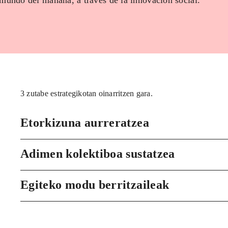
 mundo del mañana, a través de la innovación social.
3 zutabe estrategikotan oinarritzen gara.
Etorkizuna aurreratzea
Adimen kolektiboa sustatzea
Egiteko modu berritzaileak