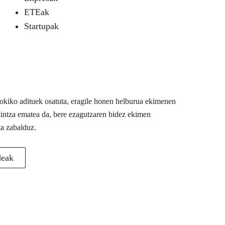
ETEak
Startupak
 tokiko adituek osatuta, eragile honen helburua ekimenen
akintza ematea da, bere ezagutzaren bidez ekimen
ta zabalduz.
deak