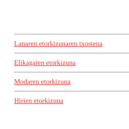
Lanaren etorkizunaren txostena
Elikagaien etorkizuna
Modaren etorkizuna
Hirien etorkizuna