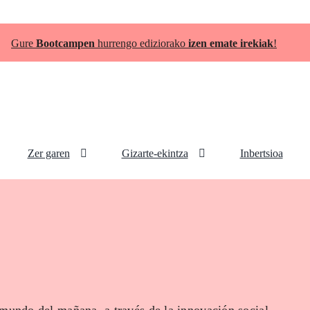
Gure
Bootcampen
hurrengo ediziorako
izen emate irekiak
!
Zer garen
Gizarte-ekintza
Inbertsioa