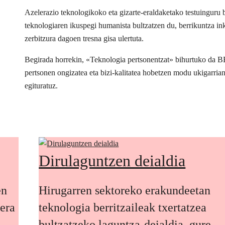
Azelerazio teknologikoko eta gizarte-eraldaketako testuingur
teknologiaren ikuspegi humanista bultzatzen du, berrikuntza inkl
zerbitzura dagoen tresna gisa ulertuta.
Begirada horrekin, «Teknologia pertsonentzat» bihurtuko da 
pertsonen ongizatea eta bizi-kalitatea hobetzen modu ukigarria
egituratuz.
Dirulaguntzen deialdia
en
Hirugarren sektoreko erakundeetan
oera
teknologia berritzaileak txertatzea
bultzatzeko laguntza-deialdia, gure