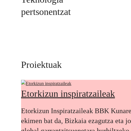
pertsonentzat
Proiektuak
Etorkizun inspiratzaileak
Etorkizun Inspiratzaileak BBK Kunar
ekimen bat da, Bizkaia ezagutza eta j
global garrantzitsuenetara hurbiltzeko