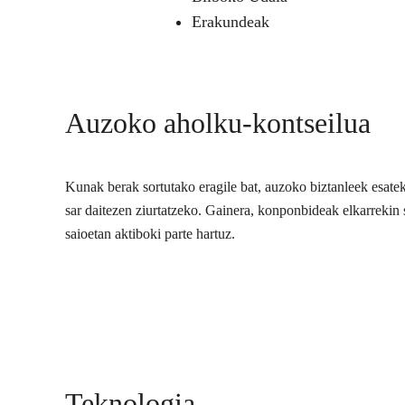
Erakundeak
Auzoko aholku-kontseilua
Kunak berak sortutako eragile bat, auzoko biztanleek esate
sar daitezen ziurtatzeko. Gainera, konponbideak elkarrekin s
saioetan aktiboki parte hartuz.
Teknologia