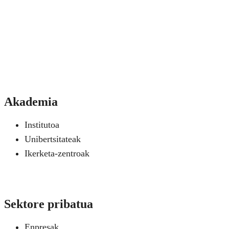
Akademia
Institutoa
Unibertsitateak
Ikerketa-zentroak
Sektore pribatua
Enpresak