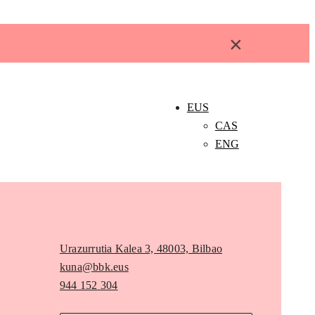
×
EUS
CAS
ENG
Urazurrutia Kalea 3, 48003, Bilbao
kuna@bbk.eus
944 152 304