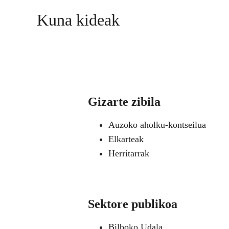
Kuna kideak
Gizarte zibila
Auzoko aholku-kontseilua
Elkarteak
Herritarrak
Sektore publikoa
Bilboko Udala