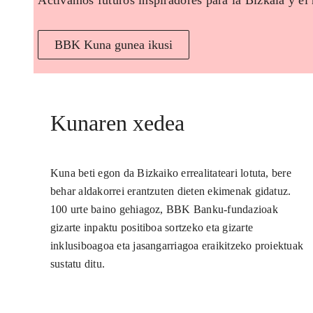
Activamos futuros inspiradores para la Bizkaia y el
BBK Kuna gunea ikusi
Kunaren xedea
Kuna beti egon da Bizkaiko errealitateari lotuta, bere
behar aldakorrei erantzuten dieten ekimenak gidatuz.
100 urte baino gehiagoz, BBK Banku-fundazioak
gizarte inpaktu positiboa sortzeko eta gizarte
inklusiboagoa eta jasangarriagoa eraikitzeko proiektuak
sustatu ditu.