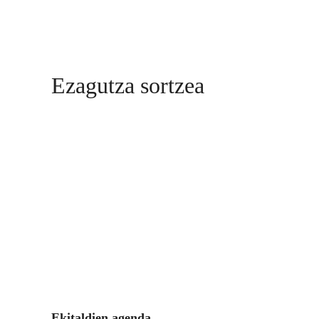
Ezagutza sortzea
Ekitaldien agenda