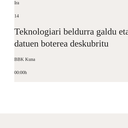
Ira
14
Teknologiari beldurra galdu et
datuen boterea deskubritu
BBK Kuna
00:00h