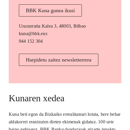
BBK Kuna gunea ikusi
Urazurrutia Kalea 3, 48003, Bilbao
kuna@bbk.eus
944 152 304
Harpidetu zaitez newsletterrera
Kunaren xedea
Kuna beti egon da Bizkaiko errealitateari lotuta, bere behar
aldakorrei erantzuten dieten ekimenak gidatuz. 100 urte
baino gehiagoz, BBK Banku-fundazioak gizarte inpaktu