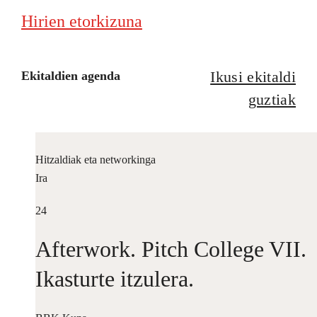
Hirien etorkizuna
Ikusi ekitaldi
Ekitaldien agenda
guztiak
Hitzaldiak eta networkinga
Ira
24
Afterwork. Pitch College VII.
Ikasturte itzulera.