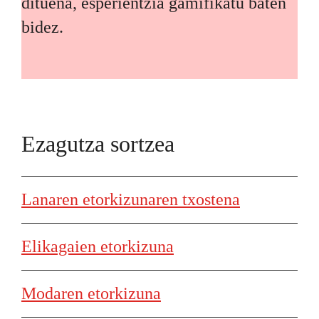
dituena, esperientzia gamifikatu baten
bidez.
Ezagutza sortzea
Lanaren etorkizunaren txostena
Elikagaien etorkizuna
Modaren etorkizuna