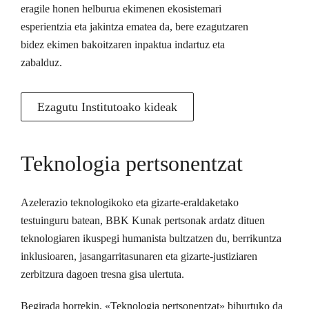
eragile honen helburua ekimenen ekosistemari
esperientzia eta jakintza ematea da, bere ezagutzaren
bidez ekimen bakoitzaren inpaktua indartuz eta
zabalduz.
Ezagutu Institutoako kideak
Teknologia pertsonentzat
Azelerazio teknologikoko eta gizarte-eraldaketako
testuinguru batean, BBK Kunak pertsonak ardatz dituen
teknologiaren ikuspegi humanista bultzatzen du, berrikuntza
inklusioaren, jasangarritasunaren eta gizarte-justiziaren
zerbitzura dagoen tresna gisa ulertuta.
Begirada horrekin, «Teknologia pertsonentzat» bihurtuko da