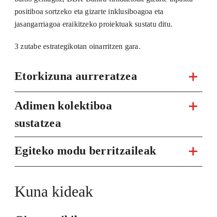
positiboa sortzeko eta gizarte inklusiboagoa eta
jasangarriagoa eraikitzeko proiektuak sustatu ditu.
3 zutabe estrategikotan oinarritzen gara.
Etorkizuna aurreratzea
Adimen kolektiboa
sustatzea
Egiteko modu berritzaileak
Kuna kideak