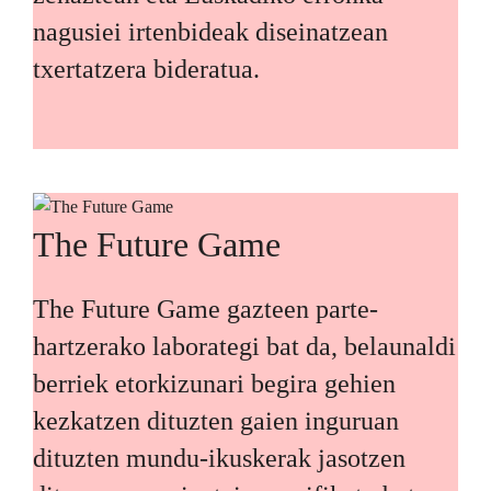
nagusiei irtenbideak diseinatzean
txertatzera bideratua.
The Future Game
The Future Game gazteen parte-
hartzerako laborategi bat da, belaunaldi
berriek etorkizunari begira gehien
kezkatzen dituzten gaien inguruan
dituzten mundu-ikuskerak jasotzen