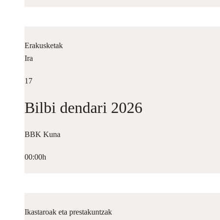
Erakusketak
Ira
17
Bilbi dendari 2026
BBK Kuna
00:00h
Ikastaroak eta prestakuntzak