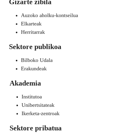
Gizarte zibila
Auzoko aholku-kontseilua
Elkarteak
Herritarrak
Sektore publikoa
Bilboko Udala
Erakundeak
Akademia
Institutoa
Unibertsitateak
Ikerketa-zentroak
Sektore pribatua