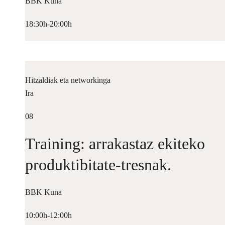
BBK Kuna
18:30h-20:00h
Hitzaldiak eta networkinga
Ira
08
Training: arrakastaz ekiteko
produktibitate-tresnak.
BBK Kuna
10:00h-12:00h