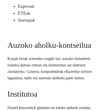
Enpresak
ETEak
Startupak
Auzoko aholku-kontseilua
Kunak berak sortutako eragile bat, auzoko biztanleek
esateko dutena entzun eta ekimenetan sar daitezen
ziurtatzeko. Gainera, konponbideak elkarrekin sortzen
laguntzea, tailer eta saioetan aktiboki parte hartuz.
Institutoa
Daniel Innerarityk gidatuta eta tokiko adituek osatuta,