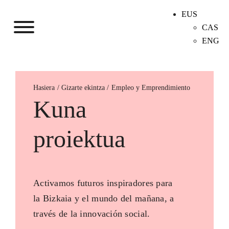
EUS
CAS
ENG
Hasiera
Empleo y Emprendimiento
Kuna
proiektua
Activamos futuros inspiradores para
la Bizkaia y el mundo del mañana, a
través de la innovación social.