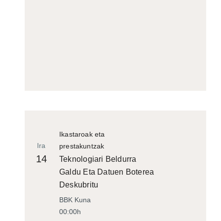
Ikastaroak eta
Ira
prestakuntzak
14
Teknologiari Beldurra
Galdu Eta Datuen Boterea
Deskubritu
BBK Kuna
00:00h