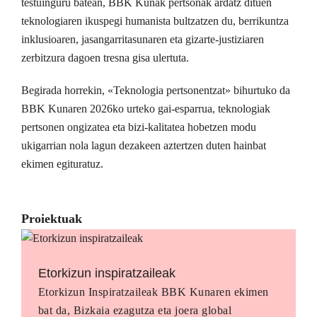
testuinguru batean, BBK Kunak pertsonak ardatz dituen
teknologiaren ikuspegi humanista bultzatzen du, berrikuntza
inklusioaren, jasangarritasunaren eta gizarte-justiziaren
zerbitzura dagoen tresna gisa ulertuta.
Begirada horrekin, «Teknologia pertsonentzat» bihurtuko da
BBK Kunaren 2026ko urteko gai-esparrua, teknologiak
pertsonen ongizatea eta bizi-kalitatea hobetzen modu
ukigarrian nola lagun dezakeen aztertzen duten hainbat
ekimen egituratuz.
Proiektuak
Etorkizun inspiratzaileak
Etorkizun Inspiratzaileak BBK Kunaren ekimen
bat da, Bizkaia ezagutza eta joera global