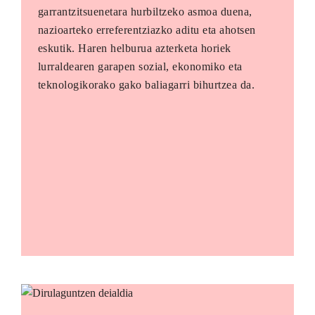
garrantzitsuenetara hurbiltzeko asmoa duena,
nazioarteko erreferentziazko aditu eta ahotsen
eskutik. Haren helburua azterketa horiek
lurraldearen garapen sozial, ekonomiko eta
teknologikorako gako baliagarri bihurtzea da.