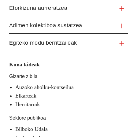
Etorkizuna aurreratzea
Adimen kolektiboa sustatzea
Egiteko modu berritzaileak
Kuna kideak
Gizarte zibila
Auzoko aholku-kontseilua
Elkarteak
Herritarrak
Sektore publikoa
Bilboko Udala