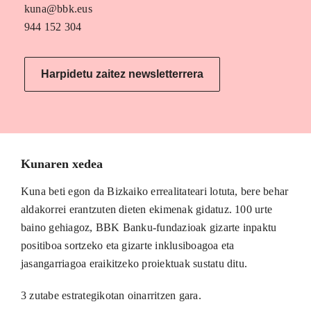
kuna@bbk.eus
944 152 304
Harpidetu zaitez newsletterrera
Kunaren xedea
Kuna beti egon da Bizkaiko errealitateari lotuta, bere behar
aldakorrei erantzuten dieten ekimenak gidatuz. 100 urte
baino gehiagoz, BBK Banku-fundazioak gizarte inpaktu
positiboa sortzeko eta gizarte inklusiboagoa eta
jasangarriagoa eraikitzeko proiektuak sustatu ditu.
3 zutabe estrategikotan oinarritzen gara.