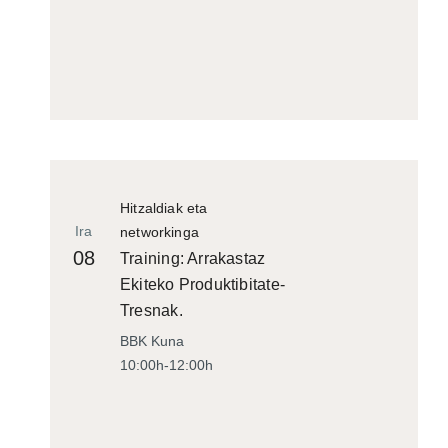
Hitzaldiak eta
Ira
networkinga
08
Training: Arrakastaz
Ekiteko Produktibitate-
Tresnak.
BBK Kuna
10:00h-12:00h