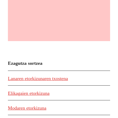
Ezagutza sortzea
Lanaren etorkizunaren txostena
Elikagaien etorkizuna
Modaren etorkizuna