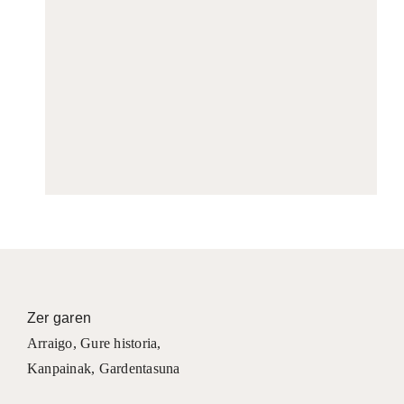
Zer garen
Arraigo
,
Gure historia
,
Kanpainak
, Gardentasuna