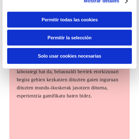
Mostrar detalles
Permitir todas las cookies
Permitir la selección
The Future Game
Solo usar cookies necesarias
The Future Game gazteen parte-hartzerako
laborategi bat da, belaunaldi berriek etorkizunari
begira gehien kezkatzen dituzten gaien inguruan
dituzten mundu-ikuskerak jasotzen dituena,
esperientzia gamifikatu baten bidez.