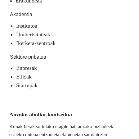
Erakundeak
Akademia
Institutoa
Unibertsitateak
Ikerketa-zentroak
Sektore pribatua
Enpresak
ETEak
Startupak
Auzoko aholku-kontseilua
Kunak berak sortutako eragile bat, auzoko biztanleek
esateko dutena entzun eta ekimenetan sar daitezen