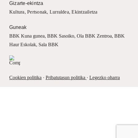
Gizarte-ekintza
Kultura
,
Pertsonak
,
Lurraldea
,
Ekintzailetza
Guneak
BBK Kuna gunea
,
BBK Sasoiko
,
Ola BBK Zentroa
,
BBK
Haur Eskolak
,
Sala BBK
Cookien politika
·
Pribatutasun politika
·
Legezko oharra