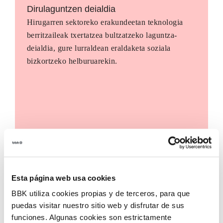
Dirulaguntzen deialdia
Hirugarren sektoreko erakundeetan teknologia
berritzaileak txertatzea bultzatzeko laguntza-
deialdia, gure lurraldean eraldaketa soziala
bizkortzeko helburuarekin.
Esta página web usa cookies
BBK utiliza cookies propias y de terceros, para que
puedas visitar nuestro sitio web y disfrutar de sus
funciones. Algunas cookies son estrictamente