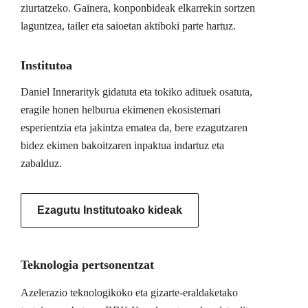
ziurtatzeko. Gainera, konponbideak elkarrekin sortzen
laguntzea, tailer eta saioetan aktiboki parte hartuz.
Institutoa
Daniel Innerarityk gidatuta eta tokiko adituek osatuta,
eragile honen helburua ekimenen ekosistemari
esperientzia eta jakintza ematea da, bere ezagutzaren
bidez ekimen bakoitzaren inpaktua indartuz eta
zabalduz.
Ezagutu Institutoako kideak
Teknologia pertsonentzat
Azelerazio teknologikoko eta gizarte-eraldaketako