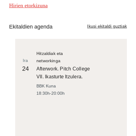
Hirien etorkizuna
Ekitaldien agenda
Ikusi ekitaldi guztiak
Hitzaldiak eta
Ira
networkinga
24
Afterwork. Pitch College
VII. Ikasturte Itzulera.
BBK Kuna
18:30h-20:00h