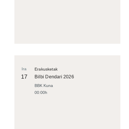
Ira
Erakusketak
17
Bilbi Dendari 2026
BBK Kuna
00:00h