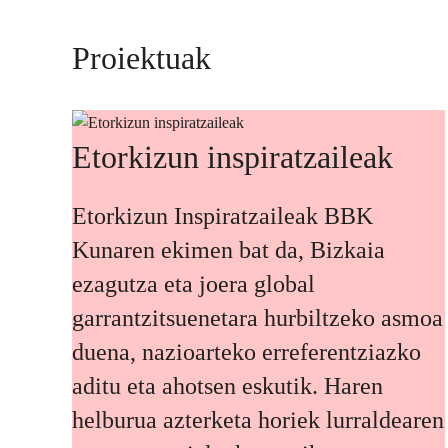
Proiektuak
Etorkizun inspiratzaileak
Etorkizun Inspiratzaileak BBK
Kunaren ekimen bat da, Bizkaia
ezagutza eta joera global
garrantzitsuenetara hurbiltzeko asmoa
duena, nazioarteko erreferentziazko
aditu eta ahotsen eskutik. Haren
helburua azterketa horiek lurraldearen