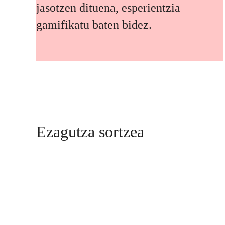
jasotzen dituena, esperientzia
gamifikatu baten bidez.
Ezagutza sortzea