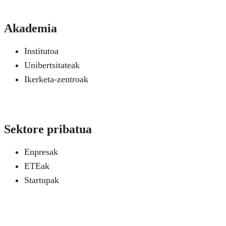
Akademia
Institutoa
Unibertsitateak
Ikerketa-zentroak
Sektore pribatua
Enpresak
ETEak
Startupak