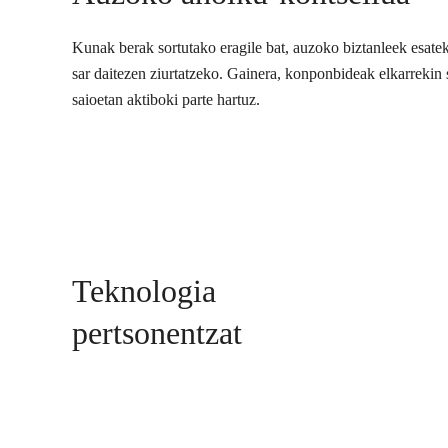
Kunak berak sortutako eragile bat, auzoko biztanleek esate
sar daitezen ziurtatzeko. Gainera, konponbideak elkarrekin s
saioetan aktiboki parte hartuz.
Teknologia
pertsonentzat