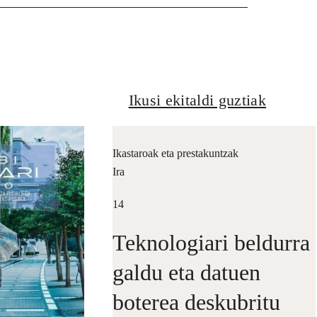
Ikusi ekitaldi guztiak
Ikastaroak eta prestakuntzak
Ira
14
Teknologiari beldurra
galdu eta datuen
boterea deskubritu