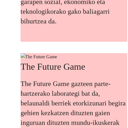
garapen sozial, ekonomiko eta
teknologikorako gako baliagarri
bihurtzea da.
The Future Game
The Future Game gazteen parte-
hartzerako laborategi bat da,
belaunaldi berriek etorkizunari begira
gehien kezkatzen dituzten gaien
inguruan dituzten mundu-ikuskerak