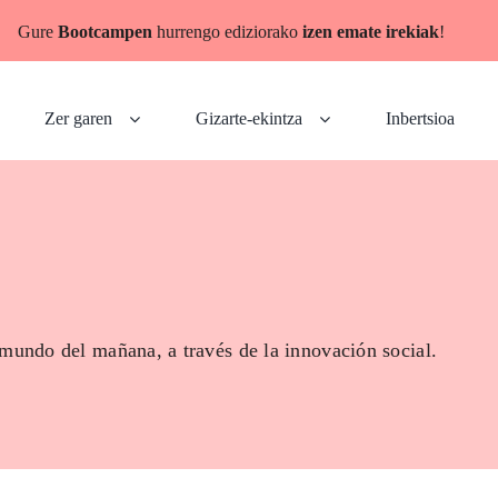
Gure
Bootcampen
hurrengo ediziorako
izen emate irekiak
!
Zer garen
Gizarte-ekintza
Inbertsioa
 mundo del mañana, a través de la innovación social.