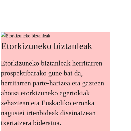
Etorkizuneko biztanleak
Etorkizuneko biztanleak herritarren
prospektibarako gune bat da,
herritarren parte-hartzea eta gazteen
ahotsa etorkizuneko agertokiak
zehaztean eta Euskadiko erronka
nagusiei irtenbideak diseinatzean
txertatzera bideratua.