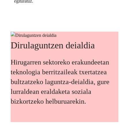
egituratuz.
Dirulaguntzen deialdia
Hirugarren sektoreko erakundeetan
teknologia berritzaileak txertatzea
bultzatzeko laguntza-deialdia, gure
lurraldean eraldaketa soziala
bizkortzeko helburuarekin.