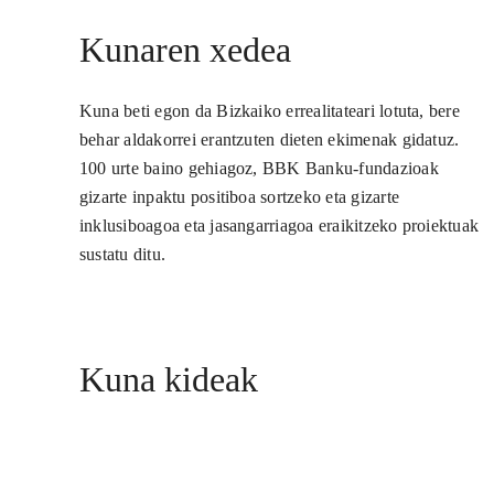
Kunaren xedea
Kuna beti egon da Bizkaiko errealitateari lotuta, bere
behar aldakorrei erantzuten dieten ekimenak gidatuz.
100 urte baino gehiagoz, BBK Banku-fundazioak
gizarte inpaktu positiboa sortzeko eta gizarte
inklusiboagoa eta jasangarriagoa eraikitzeko proiektuak
sustatu ditu.
Kuna kideak