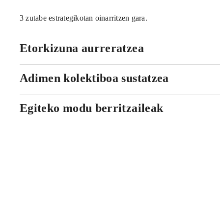
3 zutabe estrategikotan oinarritzen gara.
Etorkizuna aurreratzea
Adimen kolektiboa sustatzea
Egiteko modu berritzaileak