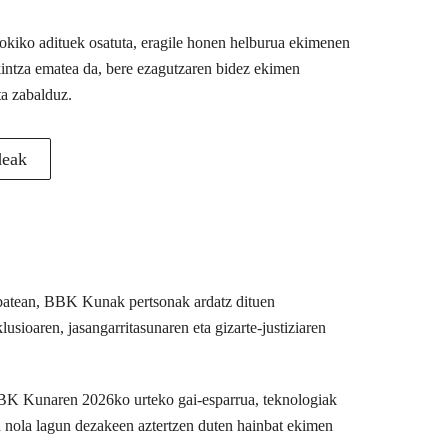
 tokiko adituek osatuta, eragile honen helburua ekimenen
akintza ematea da, bere ezagutzaren bidez ekimen
ta zabalduz.
deak
u batean, BBK Kunak pertsonak ardatz dituen
usioaren, jasangarritasunaren eta gizarte-justiziaren
BBK Kunaren 2026ko urteko gai-esparrua, teknologiak
n nola lagun dezakeen aztertzen duten hainbat ekimen