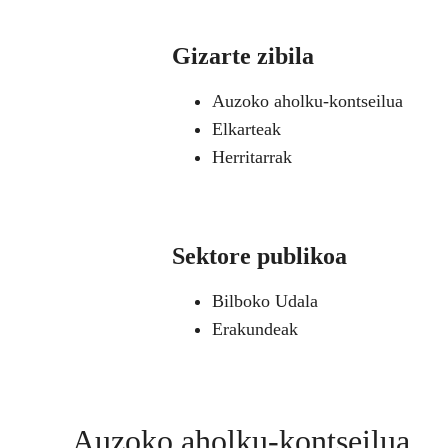
Gizarte zibila
Auzoko aholku-kontseilua
Elkarteak
Herritarrak
Sektore publikoa
Bilboko Udala
Erakundeak
Auzoko aholku-kontseilua