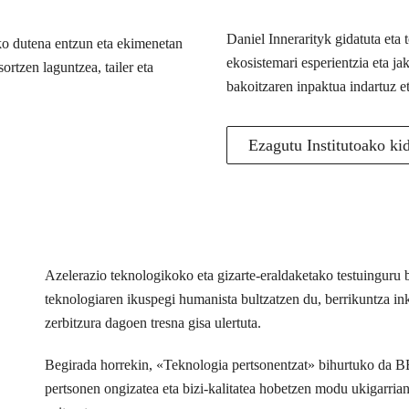
Daniel Innerarityk gidatuta eta
ko dutena entzun eta ekimenetan
ekosistemari esperientzia eta j
ortzen laguntzea, tailer eta
bakoitzaren inpaktua indartuz e
Ezagutu Institutoako ki
Azelerazio teknologikoko eta gizarte-eraldaketako testuingur
teknologiaren ikuspegi humanista bultzatzen du, berrikuntza inkl
zerbitzura dagoen tresna gisa ulertuta.
Begirada horrekin, «Teknologia pertsonentzat» bihurtuko da 
pertsonen ongizatea eta bizi-kalitatea hobetzen modu ukigarria