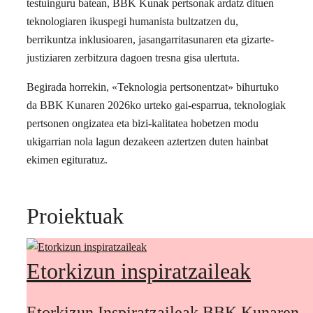
testuinguru batean, BBK Kunak pertsonak ardatz dituen
teknologiaren ikuspegi humanista bultzatzen du,
berrikuntza inklusioaren, jasangarritasunaren eta gizarte-
justiziaren zerbitzura dagoen tresna gisa ulertuta.
Begirada horrekin, «Teknologia pertsonentzat» bihurtuko
da BBK Kunaren 2026ko urteko gai-esparrua, teknologiak
pertsonen ongizatea eta bizi-kalitatea hobetzen modu
ukigarrian nola lagun dezakeen aztertzen duten hainbat
ekimen egituratuz.
Proiektuak
Etorkizun inspiratzaileak
Etorkizun Inspiratzaileak BBK Kunaren