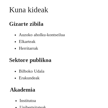
Kuna kideak
Gizarte zibila
Auzoko aholku-kontseilua
Elkarteak
Herritarrak
Sektore publikoa
Bilboko Udala
Erakundeak
Akademia
Institutoa
Unibertsitateak