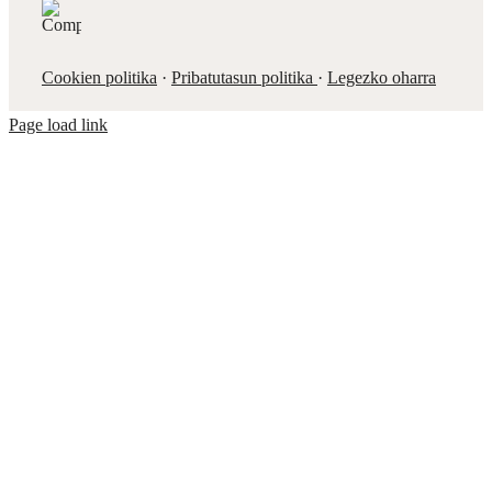
Cookien politika
·
Pribatutasun politika
·
Legezko oharra
Page load link