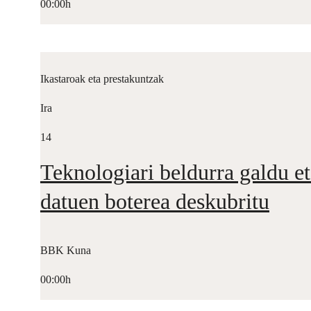
00:00h
Ikastaroak eta prestakuntzak
Ira
14
Teknologiari beldurra galdu et
datuen boterea deskubritu
BBK Kuna
00:00h