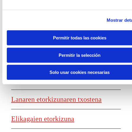
dituzten mundu-ikuskerak jasotzen
dituena, esperientzia gamifikatu baten
Mostrar deta
bidez.
Permitir todas las cookies
Permitir la selección
Solo usar cookies necesarias
Ezagutza sortzea
Lanaren etorkizunaren txostena
Elikagaien etorkizuna