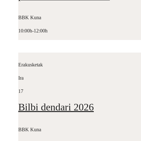
BBK Kuna
10:00h-12:00h
Erakusketak
Ira
17
Bilbi dendari 2026
BBK Kuna