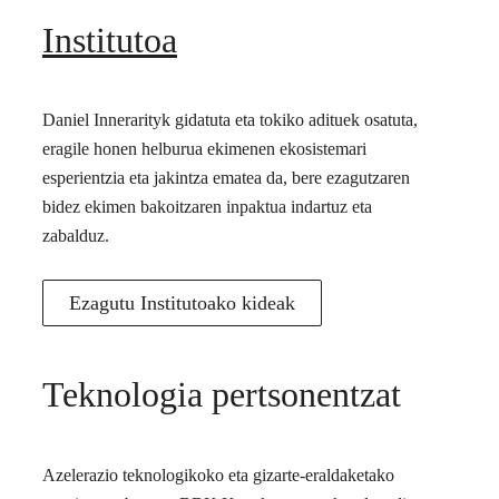
Institutoa
Daniel Innerarityk gidatuta eta tokiko adituek osatuta,
eragile honen helburua ekimenen ekosistemari
esperientzia eta jakintza ematea da, bere ezagutzaren
bidez ekimen bakoitzaren inpaktua indartuz eta
zabalduz.
Ezagutu Institutoako kideak
Teknologia pertsonentzat
Azelerazio teknologikoko eta gizarte-eraldaketako