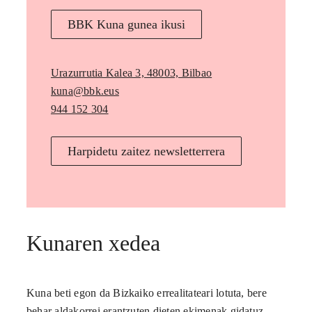
BBK Kuna gunea ikusi
Urazurrutia Kalea 3, 48003, Bilbao
kuna@bbk.eus
944 152 304
Harpidetu zaitez newsletterrera
Kunaren xedea
Kuna beti egon da Bizkaiko errealitateari lotuta, bere
behar aldakorrei erantzuten dieten ekimenak gidatuz.