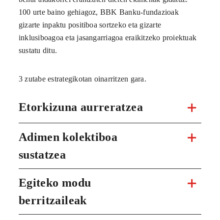
100 urte baino gehiagoz, BBK Banku-fundazioak
gizarte inpaktu positiboa sortzeko eta gizarte
inklusiboagoa eta jasangarriagoa eraikitzeko proiektuak
sustatu ditu.
3 zutabe estrategikotan oinarritzen gara.
Etorkizuna aurreratzea
Adimen kolektiboa
sustatzea
Egiteko modu
berritzaileak