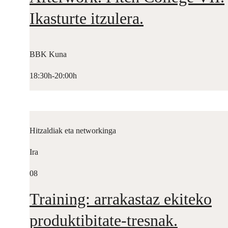
Ikasturte itzulera.
BBK Kuna
18:30h-20:00h
Hitzaldiak eta networkinga
Ira
08
Training: arrakastaz ekiteko
produktibitate-tresnak.