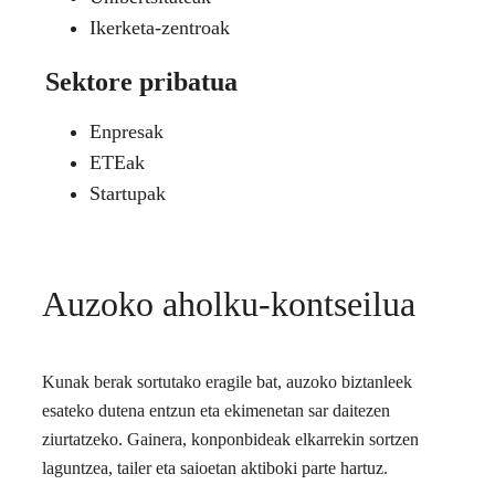
Ikerketa-zentroak
Sektore pribatua
Enpresak
ETEak
Startupak
Auzoko aholku-kontseilua
Kunak berak sortutako eragile bat, auzoko biztanleek
esateko dutena entzun eta ekimenetan sar daitezen
ziurtatzeko. Gainera, konponbideak elkarrekin sortzen
laguntzea, tailer eta saioetan aktiboki parte hartuz.