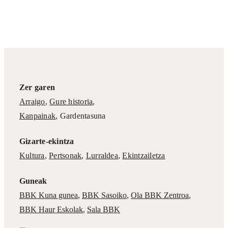
Zer garen
Arraigo
,
Gure historia
,
Kanpainak
, Gardentasuna
Gizarte-ekintza
Kultura
,
Pertsonak
,
Lurraldea
,
Ekintzailetza
Guneak
BBK Kuna gunea
,
BBK Sasoiko
,
Ola BBK Zentroa
,
BBK Haur Eskolak
,
Sala BBK