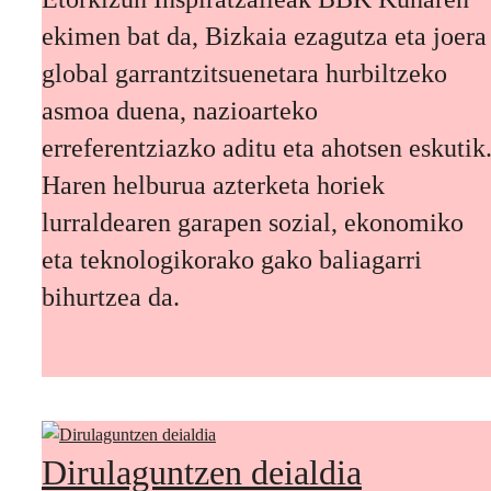
ekimen bat da, Bizkaia ezagutza eta joera
global garrantzitsuenetara hurbiltzeko
asmoa duena, nazioarteko
erreferentziazko aditu eta ahotsen eskutik
Haren helburua azterketa horiek
lurraldearen garapen sozial, ekonomiko
eta teknologikorako gako baliagarri
bihurtzea da.
Dirulaguntzen deialdia