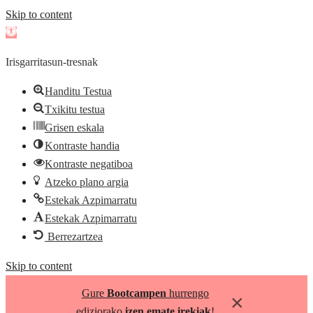
Skip to content
Open
toolbar
Irisgarritasun-tresnak
Handitu Testua
Txikitu testua
Grisen eskala
Kontraste handia
Kontraste negatiboa
Atzeko plano argia
Estekak Azpimarratu
Estekak Azpimarratu
Berrezartzea
Skip to content
Gure
Bootcampen
hurrengo
×
ediziorako
izen emate irekiak
!