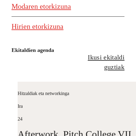
Modaren etorkizuna
Hirien etorkizuna
Ekitaldien agenda
Ikusi ekitaldi
guztiak
Hitzaldiak eta networkinga
Ira
24
Afterwork. Pitch College VII.