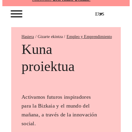
EUS
Hasiera
Empleo y Emprendimiento
Kuna
proiektua
Activamos futuros inspiradores
para la Bizkaia y el mundo del
mañana, a través de la innovación
social.