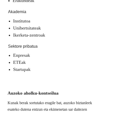
Erakundeak
Akademia
Institutoa
Unibertsitateak
Ikerketa-zentroak
Sektore pribatua
Enpresak
ETEak
Startupak
Auzoko aholku-kontseilua
Kunak berak sortutako eragile bat, auzoko biztanleek
esateko dutena entzun eta ekimenetan sar daitezen