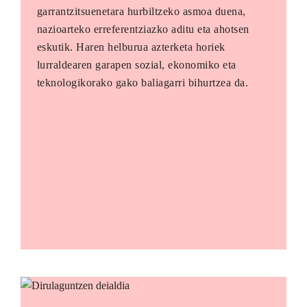
garrantzitsuenetara hurbiltzeko asmoa duena,
nazioarteko erreferentziazko aditu eta ahotsen
eskutik. Haren helburua azterketa horiek
lurraldearen garapen sozial, ekonomiko eta
teknologikorako gako baliagarri bihurtzea da.