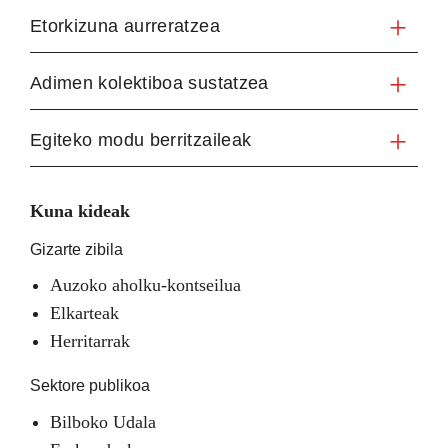
Etorkizuna aurreratzea
Adimen kolektiboa sustatzea
Egiteko modu berritzaileak
Kuna kideak
Gizarte zibila
Auzoko aholku-kontseilua
Elkarteak
Herritarrak
Sektore publikoa
Bilboko Udala