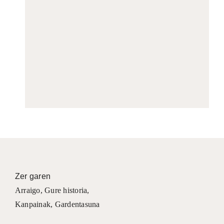
Zer garen
Arraigo
,
Gure historia
,
Kanpainak
, Gardentasuna