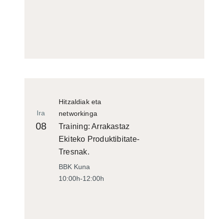
Hitzaldiak eta
Ira
networkinga
08
Training: Arrakastaz
Ekiteko Produktibitate-
Tresnak.
BBK Kuna
10:00h-12:00h