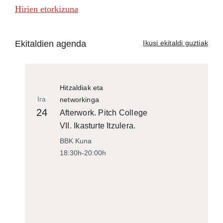
Hirien etorkizuna
Ekitaldien agenda
Ikusi ekitaldi guztiak
Hitzaldiak eta
Ira
networkinga
24
Afterwork. Pitch College
VII. Ikasturte Itzulera.
BBK Kuna
18:30h-20:00h