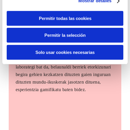
Mostrar detalles
Permitir todas las cookies
Permitir la selección
The Future Game
Solo usar cookies necesarias
The Future Game gazteen parte-hartzerako
laborategi bat da, belaunaldi berriek etorkizunari
begira gehien kezkatzen dituzten gaien inguruan
dituzten mundu-ikuskerak jasotzen dituena,
esperientzia gamifikatu baten bidez.