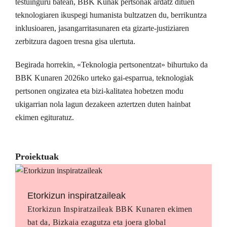
testuinguru batean, BBK Kunak pertsonak ardatz dituen
teknologiaren ikuspegi humanista bultzatzen du, berrikuntza
inklusioaren, jasangarritasunaren eta gizarte-justiziaren
zerbitzura dagoen tresna gisa ulertuta.
Begirada horrekin, «Teknologia pertsonentzat» bihurtuko da
BBK Kunaren 2026ko urteko gai-esparrua, teknologiak
pertsonen ongizatea eta bizi-kalitatea hobetzen modu
ukigarrian nola lagun dezakeen aztertzen duten hainbat
ekimen egituratuz.
Proiektuak
Etorkizun inspiratzaileak
Etorkizun Inspiratzaileak BBK Kunaren ekimen
bat da, Bizkaia ezagutza eta joera global