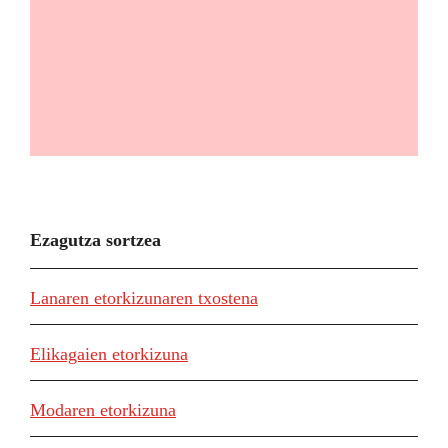
Ezagutza sortzea
Lanaren etorkizunaren txostena
Elikagaien etorkizuna
Modaren etorkizuna