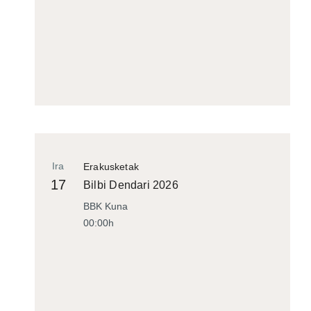
Ira
Erakusketak
17
Bilbi Dendari 2026
BBK Kuna
00:00h