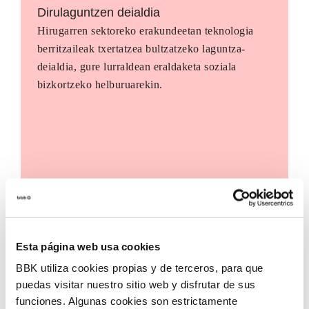
Dirulaguntzen deialdia
Hirugarren sektoreko erakundeetan teknologia
berritzaileak txertatzea bultzatzeko laguntza-
deialdia, gure lurraldean eraldaketa soziala
bizkortzeko helburuarekin.
Esta página web usa cookies
BBK utiliza cookies propias y de terceros, para que
puedas visitar nuestro sitio web y disfrutar de sus
funciones. Algunas cookies son estrictamente