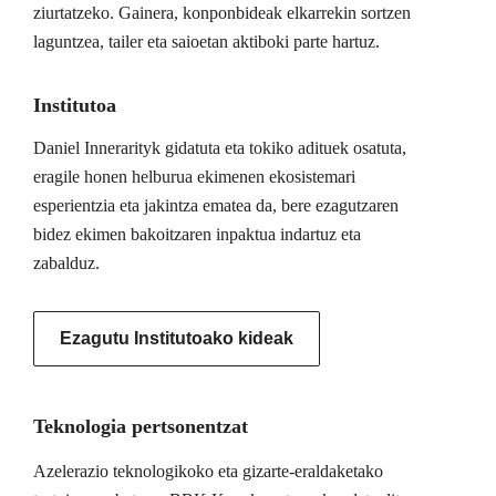
ziurtatzeko. Gainera, konponbideak elkarrekin sortzen
laguntzea, tailer eta saioetan aktiboki parte hartuz.
Institutoa
Daniel Innerarityk gidatuta eta tokiko adituek osatuta,
eragile honen helburua ekimenen ekosistemari
esperientzia eta jakintza ematea da, bere ezagutzaren
bidez ekimen bakoitzaren inpaktua indartuz eta
zabalduz.
Ezagutu Institutoako kideak
Teknologia pertsonentzat
Azelerazio teknologikoko eta gizarte-eraldaketako