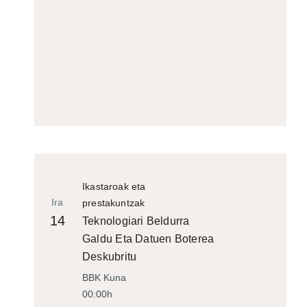
Ikastaroak eta
Ira
prestakuntzak
14
Teknologiari Beldurra
Galdu Eta Datuen Boterea
Deskubritu
BBK Kuna
00:00h