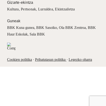
Gizarte-ekintza
Kultura
,
Pertsonak
,
Lurraldea
,
Ekintzailetza
Guneak
BBK Kuna gunea
,
BBK Sasoiko
,
Ola BBK Zentroa
,
BBK
Haur Eskolak
,
Sala BBK
Cookien politika
·
Pribatutasun politika
·
Legezko oharra