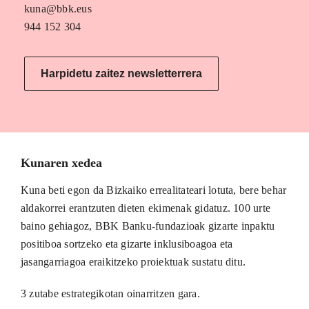
kuna@bbk.eus
944 152 304
Harpidetu zaitez newsletterrera
Kunaren xedea
Kuna beti egon da Bizkaiko errealitateari lotuta, bere behar
aldakorrei erantzuten dieten ekimenak gidatuz. 100 urte
baino gehiagoz, BBK Banku-fundazioak gizarte inpaktu
positiboa sortzeko eta gizarte inklusiboagoa eta
jasangarriagoa eraikitzeko proiektuak sustatu ditu.
3 zutabe estrategikotan oinarritzen gara.