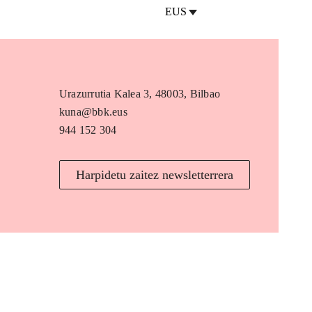
EUS
Urazurrutia Kalea 3, 48003, Bilbao
kuna@bbk.eus
944 152 304
Harpidetu zaitez newsletterrera