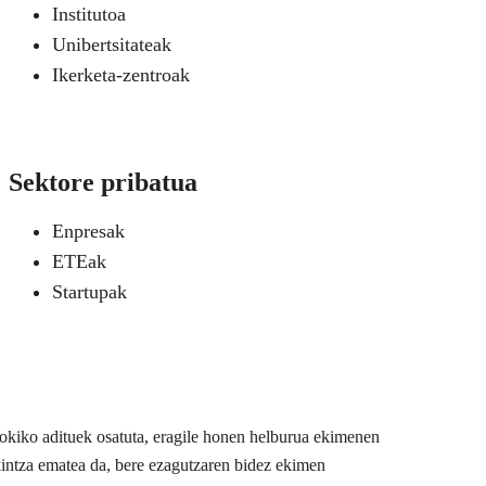
Institutoa
Unibertsitateak
Ikerketa-zentroak
Sektore pribatua
Enpresak
ETEak
Startupak
 tokiko adituek osatuta, eragile honen helburua ekimenen
akintza ematea da, bere ezagutzaren bidez ekimen