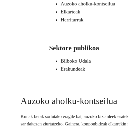
Auzoko aholku-kontseilua
Elkarteak
Herritarrak
Sektore publikoa
Bilboko Udala
Erakundeak
Auzoko aholku-kontseilua
Kunak berak sortutako eragile bat, auzoko biztanleek esate
sar daitezen ziurtatzeko. Gainera, konponbideak elkarrekin s