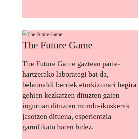
The Future Game
The Future Game gazteen parte-
hartzerako laborategi bat da,
belaunaldi berriek etorkizunari begira
gehien kezkatzen dituzten gaien
inguruan dituzten mundu-ikuskerak
jasotzen dituena, esperientzia
gamifikatu baten bidez.