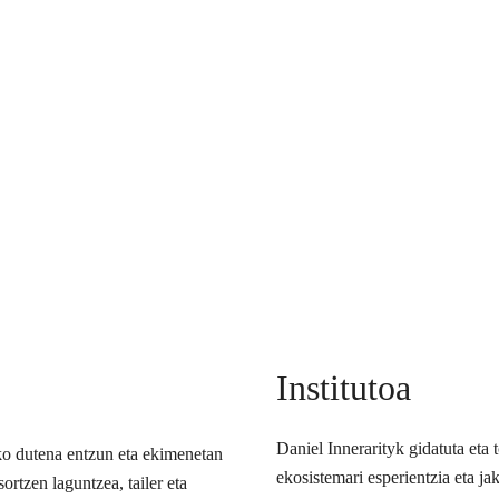
Institutoa
Daniel Innerarityk gidatuta eta
ko dutena entzun eta ekimenetan
ekosistemari esperientzia eta j
ortzen laguntzea, tailer eta