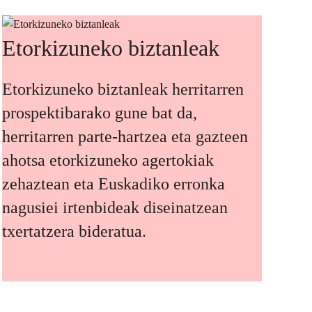
Etorkizuneko biztanleak
Etorkizuneko biztanleak herritarren
prospektibarako gune bat da,
herritarren parte-hartzea eta gazteen
ahotsa etorkizuneko agertokiak
zehaztean eta Euskadiko erronka
nagusiei irtenbideak diseinatzean
txertatzera bideratua.