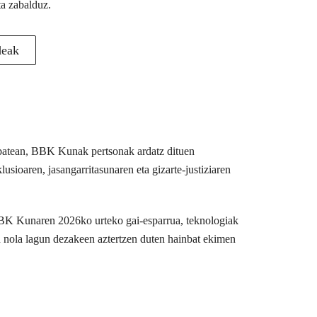
ta zabalduz.
deak
u batean, BBK Kunak pertsonak ardatz dituen
usioaren, jasangarritasunaren eta gizarte-justiziaren
BBK Kunaren 2026ko urteko gai-esparrua, teknologiak
n nola lagun dezakeen aztertzen duten hainbat ekimen