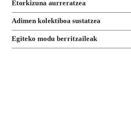
Etorkizuna aurreratzea
Adimen kolektiboa sustatzea
Egiteko modu berritzaileak