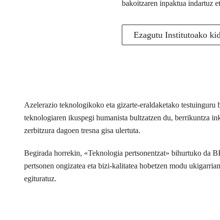
bakoitzaren inpaktua indartuz e
Ezagutu Institutoako ki
Azelerazio teknologikoko eta gizarte-eraldaketako testuingur
teknologiaren ikuspegi humanista bultzatzen du, berrikuntza inkl
zerbitzura dagoen tresna gisa ulertuta.
Begirada horrekin, «Teknologia pertsonentzat» bihurtuko da 
pertsonen ongizatea eta bizi-kalitatea hobetzen modu ukigarria
egituratuz.