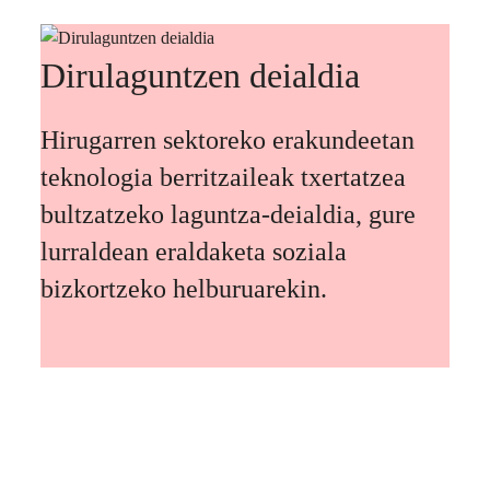
Dirulaguntzen deialdia
Hirugarren sektoreko erakundeetan
teknologia berritzaileak txertatzea
bultzatzeko laguntza-deialdia, gure
lurraldean eraldaketa soziala
bizkortzeko helburuarekin.