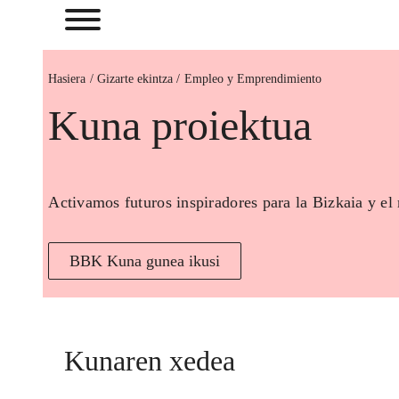
Hasiera
Empleo y Emprendimiento
Kuna proiektua
Activamos futuros inspiradores para la Bizkaia y el
BBK Kuna gunea ikusi
Kunaren xedea