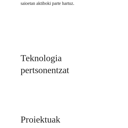
saioetan aktiboki parte hartuz.
Teknologia
pertsonentzat
Proiektuak