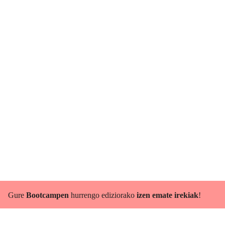
Gure
Bootcampen
hurrengo ediziorako
izen emate irekiak
!