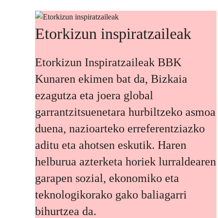
Etorkizun inspiratzaileak
Etorkizun Inspiratzaileak BBK
Kunaren ekimen bat da, Bizkaia
ezagutza eta joera global
garrantzitsuenetara hurbiltzeko asmoa
duena, nazioarteko erreferentziazko
aditu eta ahotsen eskutik. Haren
helburua azterketa horiek lurraldearen
garapen sozial, ekonomiko eta
teknologikorako gako baliagarri
bihurtzea da.