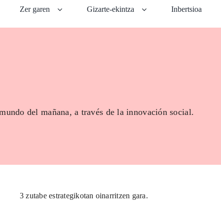
Zer garen
Gizarte-ekintza
Inbertsioa
 mundo del mañana, a través de la innovación social.
3 zutabe estrategikotan oinarritzen gara.