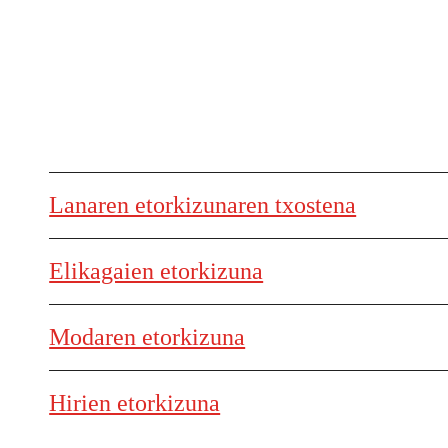
Lanaren etorkizunaren txostena
Elikagaien etorkizuna
Modaren etorkizuna
Hirien etorkizuna