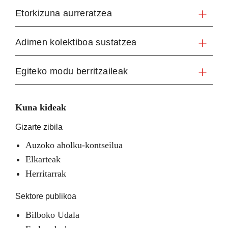
Etorkizuna aurreratzea
Adimen kolektiboa sustatzea
Egiteko modu berritzaileak
Kuna kideak
Gizarte zibila
Auzoko aholku-kontseilua
Elkarteak
Herritarrak
Sektore publikoa
Bilboko Udala