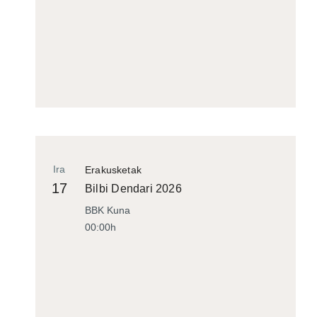
Ira
Erakusketak
17
Bilbi Dendari 2026
BBK Kuna
00:00h