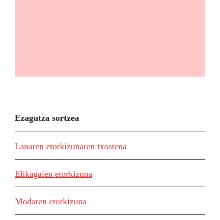
Ezagutza sortzea
Lanaren etorkizunaren txostena
Elikagaien etorkizuna
Modaren etorkizuna