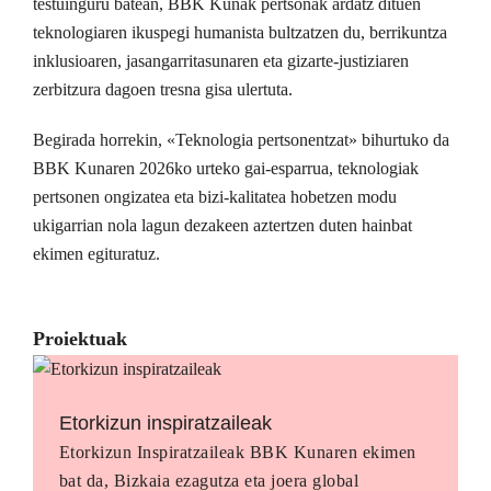
testuinguru batean, BBK Kunak pertsonak ardatz dituen
teknologiaren ikuspegi humanista bultzatzen du, berrikuntza
inklusioaren, jasangarritasunaren eta gizarte-justiziaren
zerbitzura dagoen tresna gisa ulertuta.
Begirada horrekin, «Teknologia pertsonentzat» bihurtuko da
BBK Kunaren 2026ko urteko gai-esparrua, teknologiak
pertsonen ongizatea eta bizi-kalitatea hobetzen modu
ukigarrian nola lagun dezakeen aztertzen duten hainbat
ekimen egituratuz.
Proiektuak
Etorkizun inspiratzaileak
Etorkizun Inspiratzaileak BBK Kunaren ekimen
bat da, Bizkaia ezagutza eta joera global