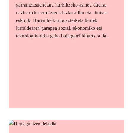
garrantzitsuenetara hurbiltzeko asmoa duena,
nazioarteko erreferentziazko aditu eta ahotsen
eskutik. Haren helburua azterketa horiek
lurraldearen garapen sozial, ekonomiko eta
teknologikorako gako baliagarri bihurtzea da.