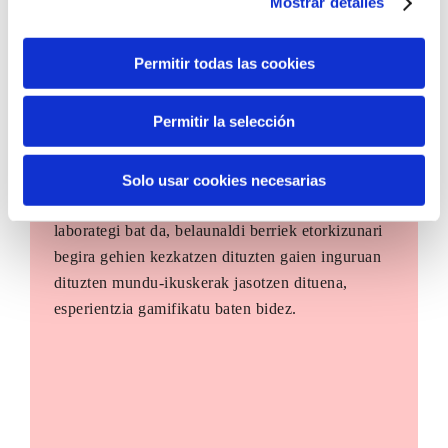
Mostrar detalles
Permitir todas las cookies
Permitir la selección
The Future Game
Solo usar cookies necesarias
The Future Game gazteen parte-hartzerako
laborategi bat da, belaunaldi berriek etorkizunari
begira gehien kezkatzen dituzten gaien inguruan
dituzten mundu-ikuskerak jasotzen dituena,
esperientzia gamifikatu baten bidez.