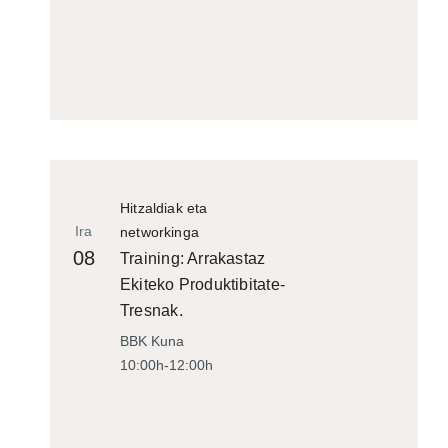
Hitzaldiak eta
Ira
networkinga
08
Training: Arrakastaz
Ekiteko Produktibitate-
Tresnak.
BBK Kuna
10:00h-12:00h