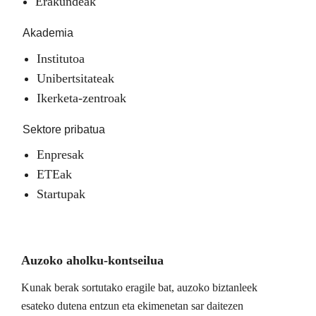
Erakundeak
Akademia
Institutoa
Unibertsitateak
Ikerketa-zentroak
Sektore pribatua
Enpresak
ETEak
Startupak
Auzoko aholku-kontseilua
Kunak berak sortutako eragile bat, auzoko biztanleek
esateko dutena entzun eta ekimenetan sar daitezen