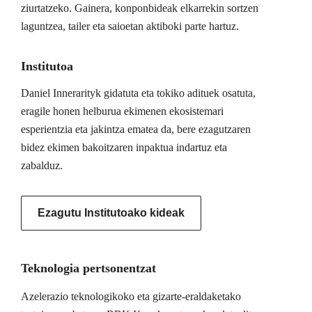
ziurtatzeko. Gainera, konponbideak elkarrekin sortzen
laguntzea, tailer eta saioetan aktiboki parte hartuz.
Institutoa
Daniel Innerarityk gidatuta eta tokiko adituek osatuta,
eragile honen helburua ekimenen ekosistemari
esperientzia eta jakintza ematea da, bere ezagutzaren
bidez ekimen bakoitzaren inpaktua indartuz eta
zabalduz.
Ezagutu Institutoako kideak
Teknologia pertsonentzat
Azelerazio teknologikoko eta gizarte-eraldaketako