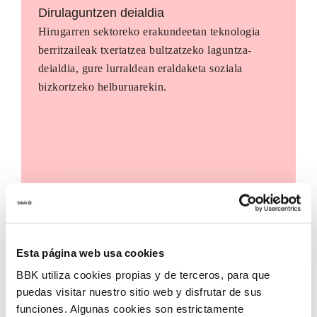
Dirulaguntzen deialdia
Hirugarren sektoreko erakundeetan teknologia
berritzaileak txertatzea bultzatzeko laguntza-
deialdia, gure lurraldean eraldaketa soziala
bizkortzeko helburuarekin.
Esta página web usa cookies
BBK utiliza cookies propias y de terceros, para que
puedas visitar nuestro sitio web y disfrutar de sus
funciones. Algunas cookies son estrictamente