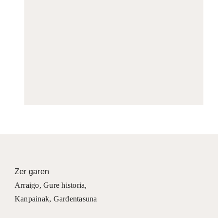
Zer garen
Arraigo
,
Gure historia
,
Kanpainak
, Gardentasuna