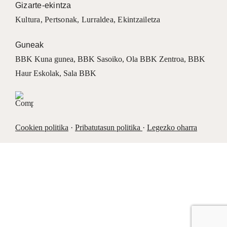
Gizarte-ekintza
Kultura
,
Pertsonak
,
Lurraldea
,
Ekintzailetza
Guneak
BBK Kuna gunea
,
BBK Sasoiko
,
Ola BBK Zentroa
,
BBK
Haur Eskolak
,
Sala BBK
Cookien politika
·
Pribatutasun politika
·
Legezko oharra