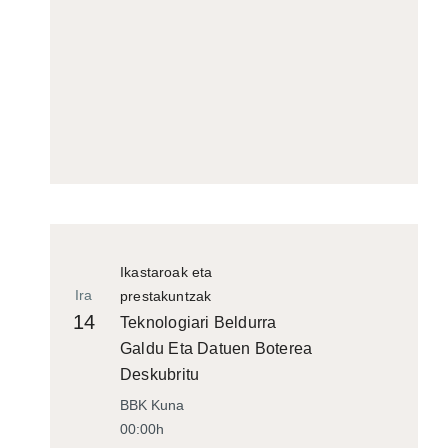
Ikastaroak eta
Ira
prestakuntzak
14
Teknologiari Beldurra
Galdu Eta Datuen Boterea
Deskubritu
BBK Kuna
00:00h