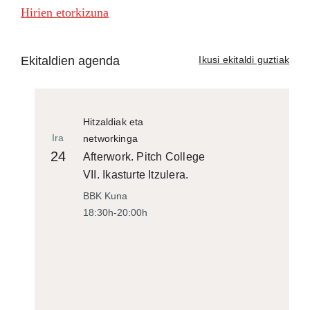
Hirien etorkizuna
Ekitaldien agenda
Ikusi ekitaldi guztiak
Hitzaldiak eta
Ira
networkinga
24
Afterwork. Pitch College
VII. Ikasturte Itzulera.
BBK Kuna
18:30h-20:00h