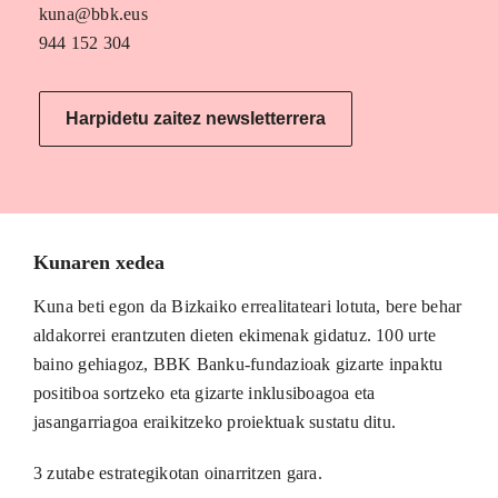
kuna@bbk.eus
944 152 304
Harpidetu zaitez newsletterrera
Kunaren xedea
Kuna beti egon da Bizkaiko errealitateari lotuta, bere behar
aldakorrei erantzuten dieten ekimenak gidatuz. 100 urte
baino gehiagoz, BBK Banku-fundazioak gizarte inpaktu
positiboa sortzeko eta gizarte inklusiboagoa eta
jasangarriagoa eraikitzeko proiektuak sustatu ditu.
3 zutabe estrategikotan oinarritzen gara.