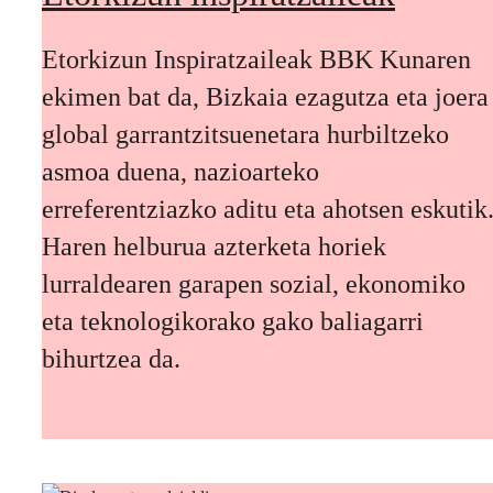
Etorkizun Inspiratzaileak BBK Kunaren
ekimen bat da, Bizkaia ezagutza eta joera
global garrantzitsuenetara hurbiltzeko
asmoa duena, nazioarteko
erreferentziazko aditu eta ahotsen eskutik
Haren helburua azterketa horiek
lurraldearen garapen sozial, ekonomiko
eta teknologikorako gako baliagarri
bihurtzea da.