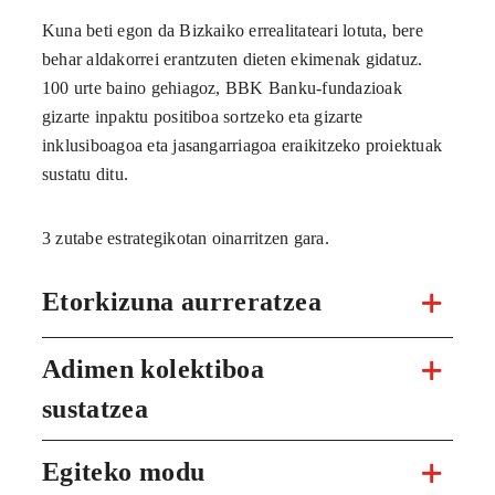
Kuna beti egon da Bizkaiko errealitateari lotuta, bere
behar aldakorrei erantzuten dieten ekimenak gidatuz.
100 urte baino gehiagoz, BBK Banku-fundazioak
gizarte inpaktu positiboa sortzeko eta gizarte
inklusiboagoa eta jasangarriagoa eraikitzeko proiektuak
sustatu ditu.
3 zutabe estrategikotan oinarritzen gara.
Etorkizuna aurreratzea
Adimen kolektiboa
sustatzea
Egiteko modu