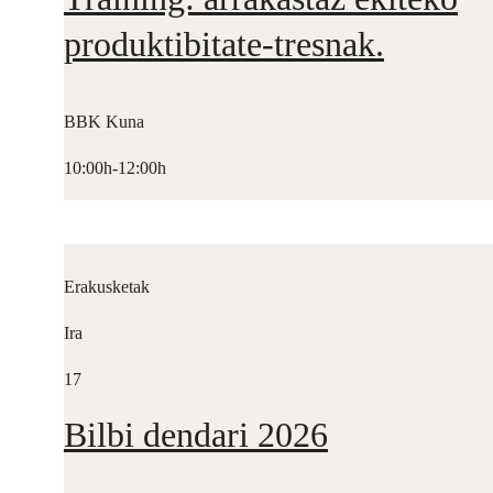
produktibitate-tresnak.
BBK Kuna
10:00h-12:00h
Erakusketak
Ira
17
Bilbi dendari 2026