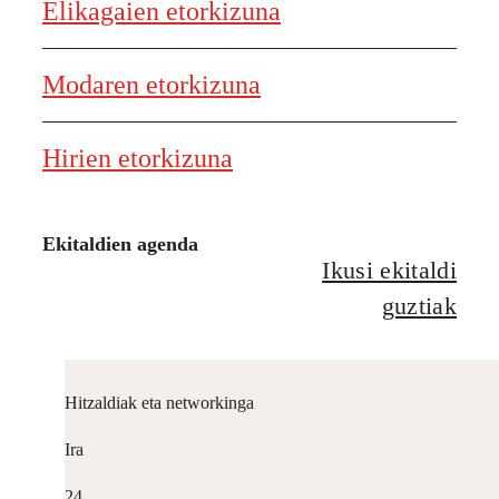
Elikagaien etorkizuna
Modaren etorkizuna
Hirien etorkizuna
Ekitaldien agenda
Ikusi ekitaldi
guztiak
Hitzaldiak eta networkinga
Ira
24