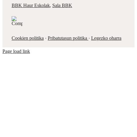
BBK Haur Eskolak
,
Sala BBK
Cookien politika
·
Pribatutasun politika
·
Legezko oharra
Page load link