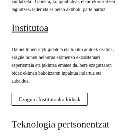
ziurtatzeko. Gainera, konponbideak elkarrekin sortzen
laguntzea, tailer eta saioetan aktiboki parte hartuz.
Institutoa
Daniel Innerarityk gidatuta eta tokiko adituek osatuta,
eragile honen helburua ekimenen ekosistemari
esperientzia eta jakintza ematea da, bere ezagutzaren
bidez ekimen bakoitzaren inpaktua indartuz eta
zabalduz.
Ezagutu Institutoako kideak
Teknologia pertsonentzat