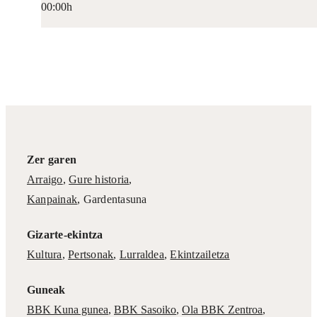
00:00h
Zer garen
Arraigo
,
Gure historia
,
Kanpainak
, Gardentasuna
Gizarte-ekintza
Kultura
,
Pertsonak
,
Lurraldea
,
Ekintzailetza
Guneak
BBK Kuna gunea
,
BBK Sasoiko
,
Ola BBK Zentroa
,