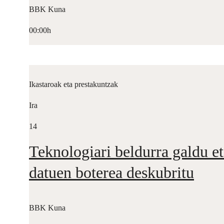
BBK Kuna
00:00h
Ikastaroak eta prestakuntzak
Ira
14
Teknologiari beldurra galdu et
datuen boterea deskubritu
BBK Kuna