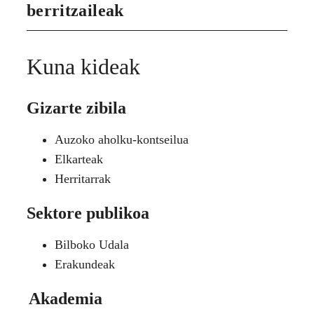
berritzaileak
Kuna kideak
Gizarte zibila
Auzoko aholku-kontseilua
Elkarteak
Herritarrak
Sektore publikoa
Bilboko Udala
Erakundeak
Akademia