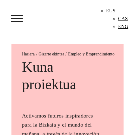
EUS
CAS
ENG
Hasiera
Empleo y Emprendimiento
Kuna
proiektua
Activamos futuros inspiradores
para la Bizkaia y el mundo del
mañana, a través de la innovación