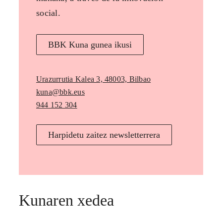
social.
BBK Kuna gunea ikusi
Urazurrutia Kalea 3, 48003, Bilbao
kuna@bbk.eus
944 152 304
Harpidetu zaitez newsletterrera
Kunaren xedea