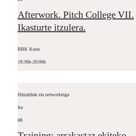
Afterwork. Pitch College VII.
Ikasturte itzulera.
BBK Kuna
18:30h-20:00h
Hitzaldiak eta networkinga
Ira
08
Training: arrakastaz ekiteko