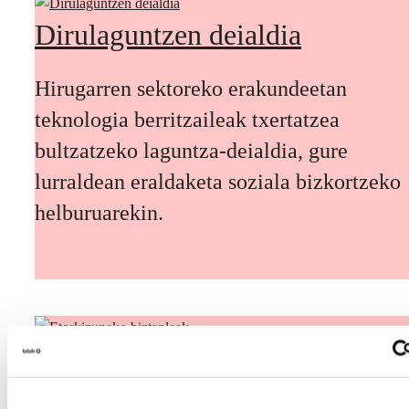
Dirulaguntzen deialdia
Hirugarren sektoreko erakundeetan
teknologia berritzaileak txertatzea
bultzatzeko laguntza-deialdia, gure
lurraldean eraldaketa soziala bizkortzeko
helburuarekin.
Etorkizuneko biztanleak