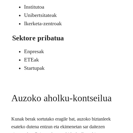
Institutoa
Unibertsitateak
Ikerketa-zentroak
Sektore pribatua
Enpresak
ETEak
Startupak
Auzoko aholku-kontseilua
Kunak berak sortutako eragile bat, auzoko biztanleek
esateko dutena entzun eta ekimenetan sar daitezen