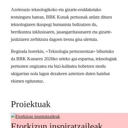
Azelerazio teknologikoko eta gizarte-eraldaketako
testuinguru batean, BBK Kunak pertsonak ardatz dituen
teknologiaren ikuspegi humanista bultzatzen du,
berrikuntza inklusioaren, jasangarritasunaren eta gizarte-
justiziaren zerbitzura dagoen tresna gisa ulertuta.
Begirada horrekin, «Teknologia pertsonentzat» bihurtuko
da BBK Kunaren 2026ko urteko gai-esparrua, teknologiak
pertsonen ongizatea eta bizi-kalitatea hobetzen modu
ukigarrian nola lagun dezakeen aztertzen duten hainbat
ekimen egituratuz.
Proiektuak
Etorkizun inspiratzaileak