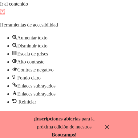
Ir al contenido
Abrir
barra
Herramientas de accesibilidad
de
herramientas
Aumentar texto
Disminuir texto
Escala de grises
Alto contraste
Contraste negativo
Fondo claro
Enlaces subrayados
Enlaces subrayados
Reiniciar
Saltar
¡
Inscripciones abiertas
para la
al
×
próxima edición de nuestros
contenido
Bootcamps
!