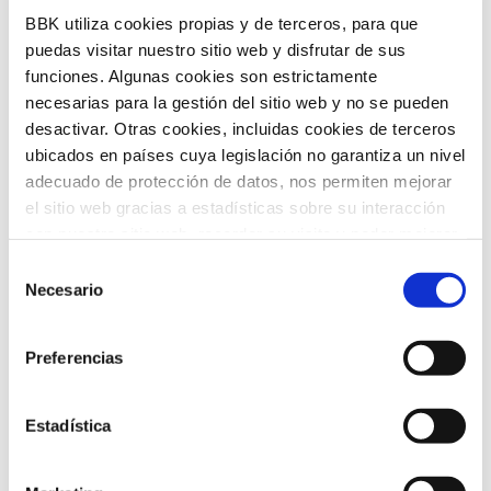
BBK utiliza cookies propias y de terceros, para que
tendencias globales más relevantes, de
puedas visitar nuestro sitio web y disfrutar de sus
la mano de expertos y voces
funciones. Algunas cookies son estrictamente
internacionales de referencia. Su
necesarias para la gestión del sitio web y no se pueden
desactivar. Otras cookies, incluidas cookies de terceros
propósito es traducir estos análisis en
ubicados en países cuya legislación no garantiza un nivel
claves útiles para el desarrollo social,
adecuado de protección de datos, nos permiten mejorar
el sitio web gracias a estadísticas sobre su interacción
económico y tecnológico del territorio.
con nuestro sitio web, recordar su visita y poder mejorar
sus intereses. Además, compartimos información sobre
Selección
el uso que haga del sitio web con nuestros partners de
Necesario
de
análisis web , quienes pueden combinarla con otra
consentimiento
información que les haya proporcionado o que hayan
Preferencias
recopilado a partir del uso que haya hecho de sus
Convocatoria de ayudas
servicios. A continuación, puede seleccionar sus
preferencias.
Estadística
Convocatoria de ayudas para impulsar