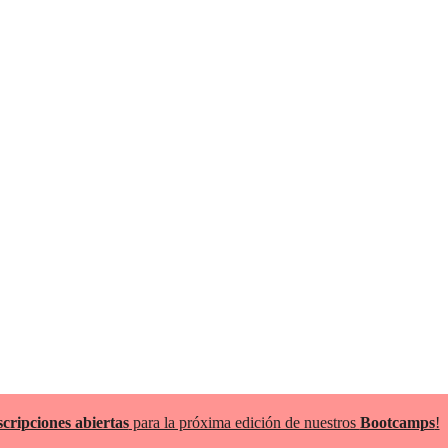
scripciones abiertas
para la próxima edición de nuestros
Bootcamps
!