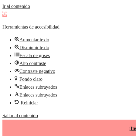
Ir al contenido
Abrir
barra
Herramientas de accesibilidad
de
herramientas
Aumentar texto
Disminuir texto
Escala de grises
Alto contraste
Contraste negativo
Fondo claro
Enlaces subrayados
Enlaces subrayados
Reiniciar
Saltar al contenido
¡
In