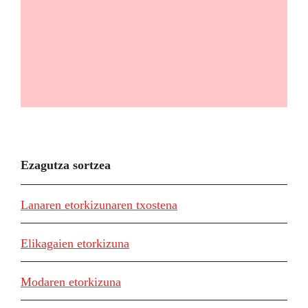
Ezagutza sortzea
Lanaren etorkizunaren txostena
Elikagaien etorkizuna
Modaren etorkizuna