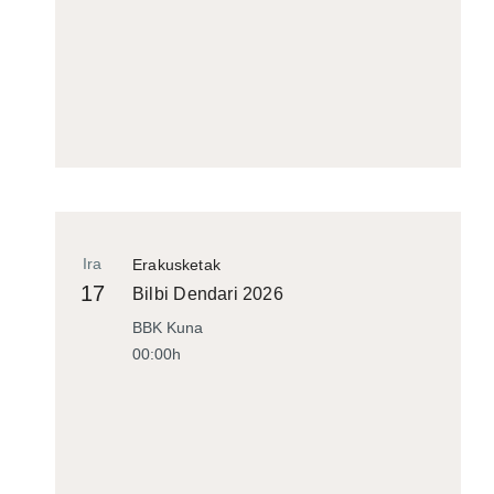
Ira
Erakusketak
17
Bilbi Dendari 2026
BBK Kuna
00:00h