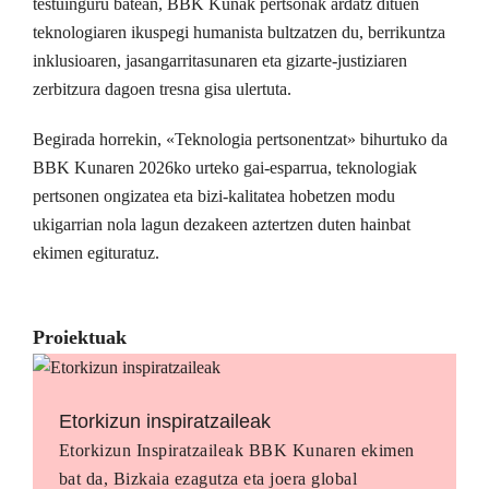
testuinguru batean, BBK Kunak pertsonak ardatz dituen
teknologiaren ikuspegi humanista bultzatzen du, berrikuntza
inklusioaren, jasangarritasunaren eta gizarte-justiziaren
zerbitzura dagoen tresna gisa ulertuta.
Begirada horrekin, «Teknologia pertsonentzat» bihurtuko da
BBK Kunaren 2026ko urteko gai-esparrua, teknologiak
pertsonen ongizatea eta bizi-kalitatea hobetzen modu
ukigarrian nola lagun dezakeen aztertzen duten hainbat
ekimen egituratuz.
Proiektuak
Etorkizun inspiratzaileak
Etorkizun Inspiratzaileak BBK Kunaren ekimen
bat da, Bizkaia ezagutza eta joera global