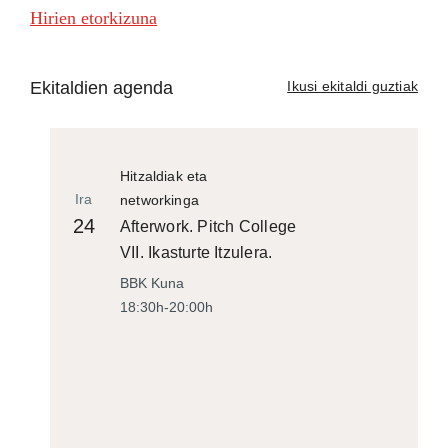
Hirien etorkizuna
Ekitaldien agenda
Ikusi ekitaldi guztiak
Hitzaldiak eta
Ira
networkinga
24
Afterwork. Pitch College
VII. Ikasturte Itzulera.
BBK Kuna
18:30h-20:00h