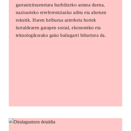
garrantzitsuenetara hurbiltzeko asmoa duena,
nazioarteko erreferentziazko aditu eta ahotsen
eskutik. Haren helburua azterketa horiek
lurraldearen garapen sozial, ekonomiko eta
teknologikorako gako baliagarri bihurtzea da.