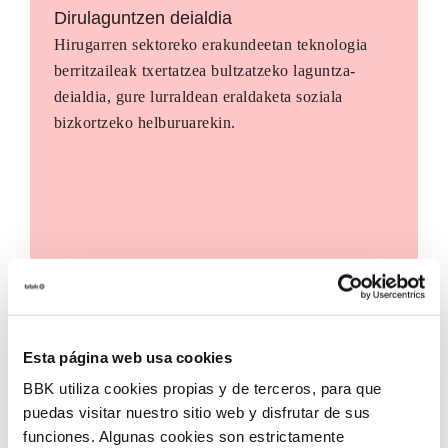
Dirulaguntzen deialdia
Hirugarren sektoreko erakundeetan teknologia
berritzaileak txertatzea bultzatzeko laguntza-
deialdia, gure lurraldean eraldaketa soziala
bizkortzeko helburuarekin.
Esta página web usa cookies
BBK utiliza cookies propias y de terceros, para que
puedas visitar nuestro sitio web y disfrutar de sus
funciones. Algunas cookies son estrictamente