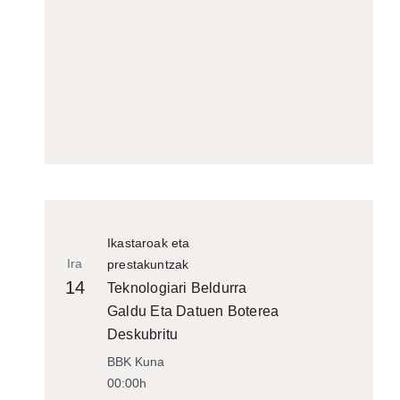
Ikastaroak eta
Ira
prestakuntzak
14
Teknologiari Beldurra
Galdu Eta Datuen Boterea
Deskubritu
BBK Kuna
00:00h