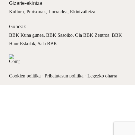
Gizarte-ekintza
Kultura
,
Pertsonak
,
Lurraldea
,
Ekintzailetza
Guneak
BBK Kuna gunea
,
BBK Sasoiko
,
Ola BBK Zentroa
,
BBK
Haur Eskolak
,
Sala BBK
Cookien politika
·
Pribatutasun politika
·
Legezko oharra