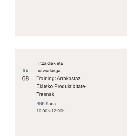
Hitzaldiak eta
Ira
networkinga
08
Training: Arrakastaz
Ekiteko Produktibitate-
Tresnak.
BBK Kuna
10:00h-12:00h