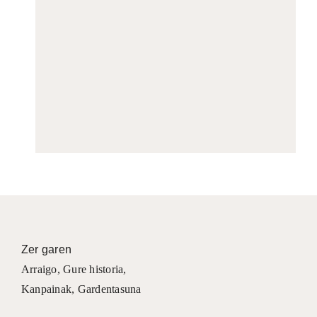
Zer garen
Arraigo
,
Gure historia
,
Kanpainak
, Gardentasuna