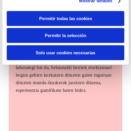
Mostrar detalles
Permitir todas las cookies
Permitir la selección
The Future Game
Solo usar cookies necesarias
The Future Game gazteen parte-hartzerako
laborategi bat da, belaunaldi berriek etorkizunari
begira gehien kezkatzen dituzten gaien inguruan
dituzten mundu-ikuskerak jasotzen dituena,
esperientzia gamifikatu baten bidez.