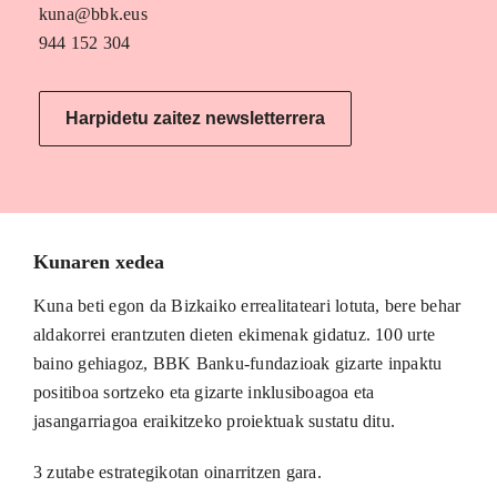
kuna@bbk.eus
944 152 304
Harpidetu zaitez newsletterrera
Kunaren xedea
Kuna beti egon da Bizkaiko errealitateari lotuta, bere behar
aldakorrei erantzuten dieten ekimenak gidatuz. 100 urte
baino gehiagoz, BBK Banku-fundazioak gizarte inpaktu
positiboa sortzeko eta gizarte inklusiboagoa eta
jasangarriagoa eraikitzeko proiektuak sustatu ditu.
3 zutabe estrategikotan oinarritzen gara.