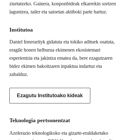
ziurtatzeko. Gainera, konponbideak elkarrekin sortzen
laguntzea, tailer eta saioetan aktiboki parte hartuz.
Institutoa
Daniel Innerarityk gidatuta eta tokiko adituek osatuta,
eragile honen helburua ekimenen ekosistemari
esperientzia eta jakintza ematea da, bere ezagutzaren
bidez ekimen bakoitzaren inpaktua indartuz eta
zabalduz.
Ezagutu Institutoako kideak
Teknologia pertsonentzat
Azelerazio teknologikoko eta gizarte-eraldaketako