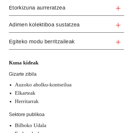
Etorkizuna aurreratzea
Adimen kolektiboa sustatzea
Egiteko modu berritzaileak
Kuna kideak
Gizarte zibila
Auzoko aholku-kontseilua
Elkarteak
Herritarrak
Sektore publikoa
Bilboko Udala