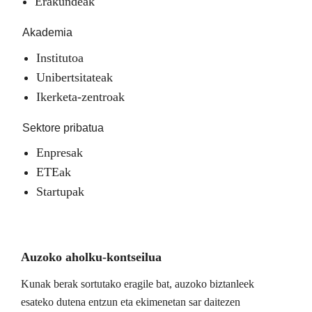
Erakundeak
Akademia
Institutoa
Unibertsitateak
Ikerketa-zentroak
Sektore pribatua
Enpresak
ETEak
Startupak
Auzoko aholku-kontseilua
Kunak berak sortutako eragile bat, auzoko biztanleek
esateko dutena entzun eta ekimenetan sar daitezen