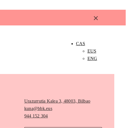
×
CAS
EUS
ENG
Urazurrutia Kalea 3, 48003, Bilbao
kuna@bbk.eus
944 152 304