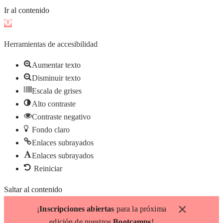
Ir al contenido
Abrir
barra
Herramientas de accesibilidad
de
herramientas
Aumentar texto
Disminuir texto
Escala de grises
Alto contraste
Contraste negativo
Fondo claro
Enlaces subrayados
Enlaces subrayados
Reiniciar
Saltar al contenido
×
¡
Inscripciones abiertas
para la próxima
edición de nuestros
Bootcamps
!