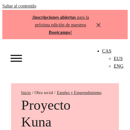
Saltar al contenido
¡
Inscripciones abiertas
para la
×
próxima edición de nuestros
Bootcamps
!
CAS
EUS
ENG
Inicio
Empleo y Emprendimiento
Proyecto
Kuna