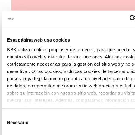
Esta página web usa cookies
The Future Game
BBK utiliza cookies propias y de terceros, para que puedas v
nuestro sitio web y disfrutar de sus funciones. Algunas cook
The Future Game es un laboratorio de
estrictamente necesarias para la gestión del sitio web y no 
desactivar. Otras cookies, incluidas cookies de terceros ub
participación juvenil que recoge las
países cuya legislación no garantiza un nivel adecuado de p
cosmovisiones de las nuevas generaciones
de datos, nos permiten mejorar el sitio web gracias a estadís
en las temáticas que más les preocupan
sobre su interacción con nuestro sitio web, recordar su visit
mejorar sus intereses. Además, compartimos información so
hacia el futuro a través de una experienci
uso que haga del sitio web con nuestros partners de análisis
gamificada.
quienes pueden combinarla con otra información que les ha
Selección
proporcionado o que hayan recopilado a partir del uso que 
Necesario
de
de sus servicios. A continuación, puede seleccionar sus pref
consentimiento