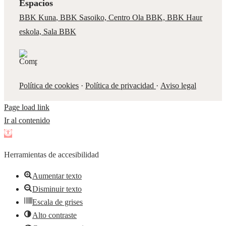
Espacios
BBK Kuna
,
BBK Sasoiko,
Centro Ola BBK, BBK
Haur
eskola,
Sala BBK
Política de cookies
·
Política de privacidad
·
Aviso legal
Page load link
Ir al contenido
Abrir
barra
Herramientas de accesibilidad
de
herramientas
Aumentar texto
Disminuir texto
Escala de grises
Alto contraste