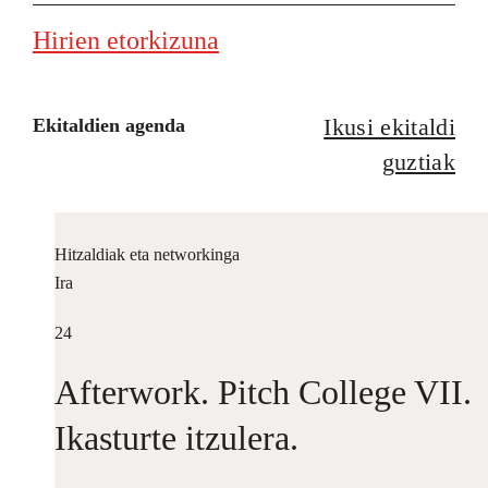
Hirien etorkizuna
Ikusi ekitaldi
Ekitaldien agenda
guztiak
Hitzaldiak eta networkinga
Ira
24
Afterwork. Pitch College VII.
Ikasturte itzulera.