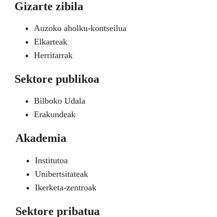
Gizarte zibila
Auzoko aholku-kontseilua
Elkarteak
Herritarrak
Sektore publikoa
Bilboko Udala
Erakundeak
Akademia
Institutoa
Unibertsitateak
Ikerketa-zentroak
Sektore pribatua