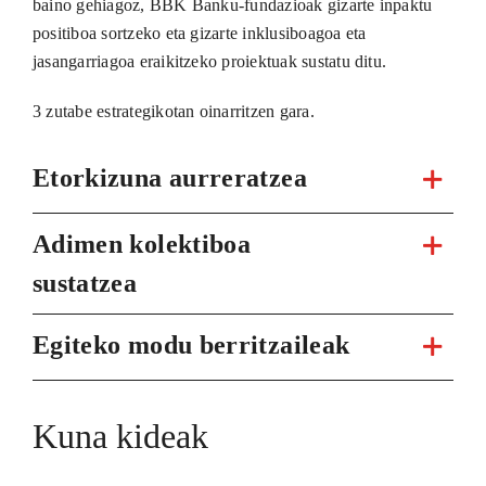
baino gehiagoz, BBK Banku-fundazioak gizarte inpaktu
positiboa sortzeko eta gizarte inklusiboagoa eta
jasangarriagoa eraikitzeko proiektuak sustatu ditu.
3 zutabe estrategikotan oinarritzen gara.
Etorkizuna aurreratzea
Adimen kolektiboa
sustatzea
Egiteko modu berritzaileak
Kuna kideak