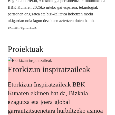
Begirada horrekin, «Teknologia pertsonentzat» bihurtuko da
BBK Kunaren 2026ko urteko gai-esparrua, teknologiak
pertsonen ongizatea eta bizi-kalitatea hobetzen modu
ukigarrian nola lagun dezakeen aztertzen duten hainbat
ekimen egituratuz.
Proiektuak
Etorkizun inspiratzaileak
Etorkizun Inspiratzaileak BBK
Kunaren ekimen bat da, Bizkaia
ezagutza eta joera global
garrantzitsuenetara hurbiltzeko asmoa