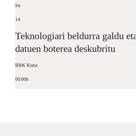
Ira
14
Teknologiari beldurra galdu et
datuen boterea deskubritu
BBK Kuna
00:00h