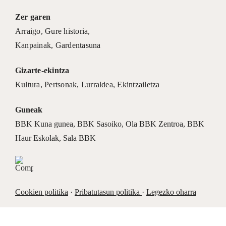
Zer garen
Arraigo
,
Gure historia
,
Kanpainak
, Gardentasuna
Gizarte-ekintza
Kultura
,
Pertsonak
,
Lurraldea
,
Ekintzailetza
Guneak
BBK Kuna gunea
,
BBK Sasoiko
,
Ola BBK Zentroa
,
BBK
Haur Eskolak
,
Sala BBK
Cookien politika
·
Pribatutasun politika
·
Legezko oharra