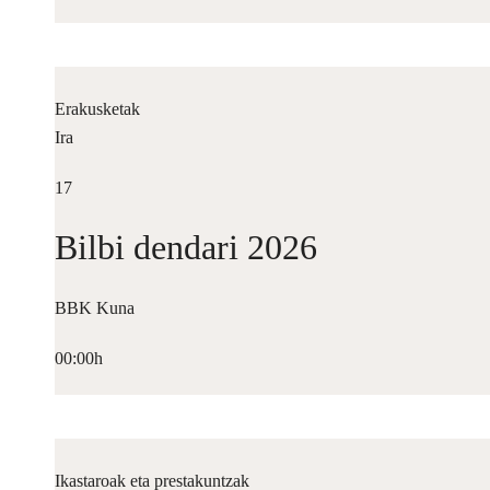
Erakusketak
Ira
17
Bilbi dendari 2026
BBK Kuna
00:00h
Ikastaroak eta prestakuntzak