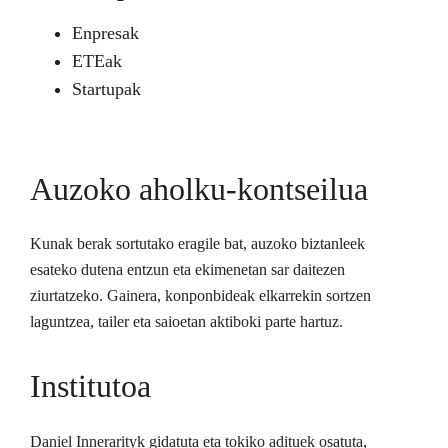
Enpresak
ETEak
Startupak
Auzoko aholku-kontseilua
Kunak berak sortutako eragile bat, auzoko biztanleek
esateko dutena entzun eta ekimenetan sar daitezen
ziurtatzeko. Gainera, konponbideak elkarrekin sortzen
laguntzea, tailer eta saioetan aktiboki parte hartuz.
Institutoa
Daniel Innerarityk gidatuta eta tokiko adituek osatuta,