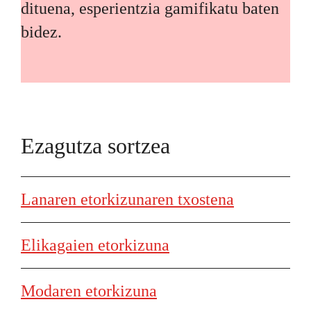
dituena, esperientzia gamifikatu baten
bidez.
Ezagutza sortzea
Lanaren etorkizunaren txostena
Elikagaien etorkizuna
Modaren etorkizuna