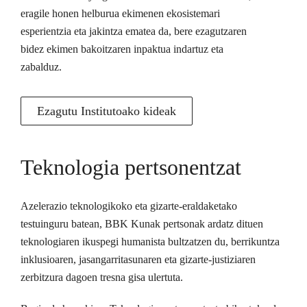
eragile honen helburua ekimenen ekosistemari
esperientzia eta jakintza ematea da, bere ezagutzaren
bidez ekimen bakoitzaren inpaktua indartuz eta
zabalduz.
Ezagutu Institutoako kideak
Teknologia pertsonentzat
Azelerazio teknologikoko eta gizarte-eraldaketako
testuinguru batean, BBK Kunak pertsonak ardatz dituen
teknologiaren ikuspegi humanista bultzatzen du, berrikuntza
inklusioaren, jasangarritasunaren eta gizarte-justiziaren
zerbitzura dagoen tresna gisa ulertuta.