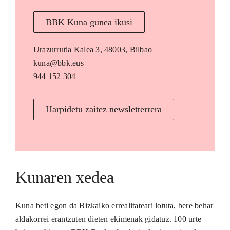
BBK Kuna gunea ikusi
Urazurrutia Kalea 3, 48003, Bilbao
kuna@bbk.eus
944 152 304
Harpidetu zaitez newsletterrera
Kunaren xedea
Kuna beti egon da Bizkaiko errealitateari lotuta, bere behar
aldakorrei erantzuten dieten ekimenak gidatuz. 100 urte