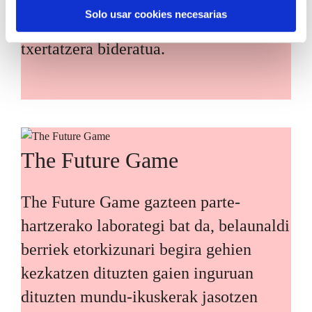
zehaztean eta Euskadiko erronka
Solo usar cookies necesarias
nagusiei irtenbideak diseinatzean
txertatzera bideratua.
The Future Game
The Future Game gazteen parte-
hartzerako laborategi bat da, belaunaldi
berriek etorkizunari begira gehien
kezkatzen dituzten gaien inguruan
dituzten mundu-ikuskerak jasotzen