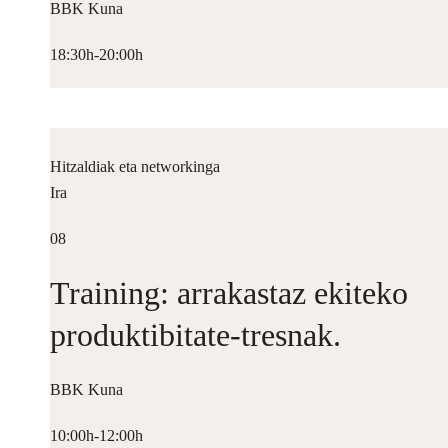
BBK Kuna
18:30h-20:00h
Hitzaldiak eta networkinga
Ira
08
Training: arrakastaz ekiteko
produktibitate-tresnak.
BBK Kuna
10:00h-12:00h