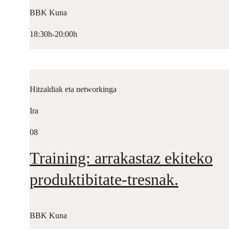
BBK Kuna
18:30h-20:00h
Hitzaldiak eta networkinga
Ira
08
Training: arrakastaz ekiteko
produktibitate-tresnak.
BBK Kuna