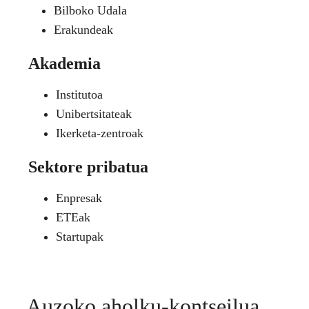
Bilboko Udala
Erakundeak
Akademia
Institutoa
Unibertsitateak
Ikerketa-zentroak
Sektore pribatua
Enpresak
ETEak
Startupak
Auzoko aholku-kontseilua