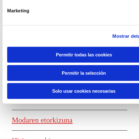
laguntzak
Marketing
Mostrar deta
Ezagutza sortzea
Permitir todas las cookies
Permitir la selección
Lanaren etorkizunaren txostena
Solo usar cookies necesarias
Elikagaien etorkizuna
Modaren etorkizuna