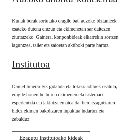
Kunak berak sortutako eragile bat, auzoko biztanleek
esateko dutena entzun eta ekimenetan sar daitezen
ziurtatzeko. Gainera, konponbideak elkarrekin sortzen
laguntzea, tailer eta saioetan aktiboki parte hartuz.
Institutoa
Daniel Innerarityk gidatuta eta tokiko adituek osatuta,
eragile honen helburua ekimenen ekosistemari
esperientzia eta jakintza ematea da, bere ezagutzaren
bidez ekimen bakoitzaren inpaktua indartuz eta
zabalduz.
Ezagutu Institutoako kideak