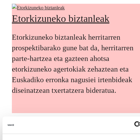
Etorkizuneko biztanleak
Etorkizuneko biztanleak herritarren
prospektibarako gune bat da, herritarren
parte-hartzea eta gazteen ahotsa
etorkizuneko agertokiak zehaztean eta
Euskadiko erronka nagusiei irtenbideak
diseinatzean txertatzera bideratua.