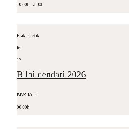
10:00h-12:00h
Erakusketak
Ira
17
Bilbi dendari 2026
BBK Kuna
00:00h