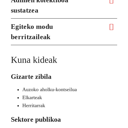
sustatzea
Egiteko modu
berritzaileak
Kuna kideak
Gizarte zibila
Auzoko aholku-kontseilua
Elkarteak
Herritarrak
Sektore publikoa