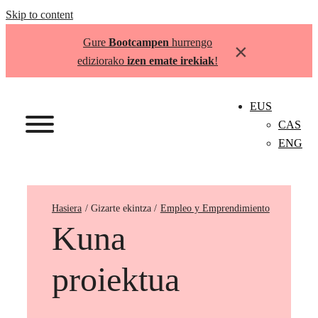
Skip to content
Gure
Bootcampen
hurrengo
×
ediziorako
izen emate irekiak
!
EUS
CAS
ENG
Hasiera
Empleo y Emprendimiento
Kuna
proiektua