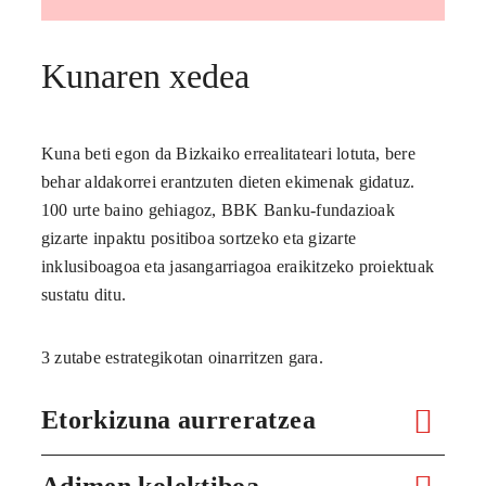
Kunaren xedea
Kuna beti egon da Bizkaiko errealitateari lotuta, bere
behar aldakorrei erantzuten dieten ekimenak gidatuz.
100 urte baino gehiagoz, BBK Banku-fundazioak
gizarte inpaktu positiboa sortzeko eta gizarte
inklusiboagoa eta jasangarriagoa eraikitzeko proiektuak
sustatu ditu.
3 zutabe estrategikotan oinarritzen gara.
Etorkizuna aurreratzea
Adimen kolektiboa