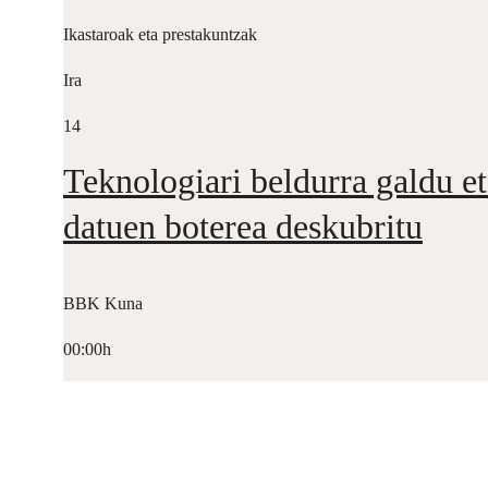
Ikastaroak eta prestakuntzak
Ira
14
Teknologiari beldurra galdu et
datuen boterea deskubritu
BBK Kuna
00:00h