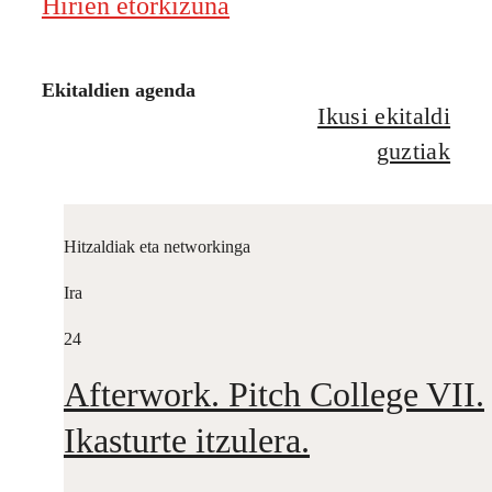
Hirien etorkizuna
Ekitaldien agenda
Ikusi ekitaldi
guztiak
Hitzaldiak eta networkinga
Ira
24
Afterwork. Pitch College VII.
Ikasturte itzulera.