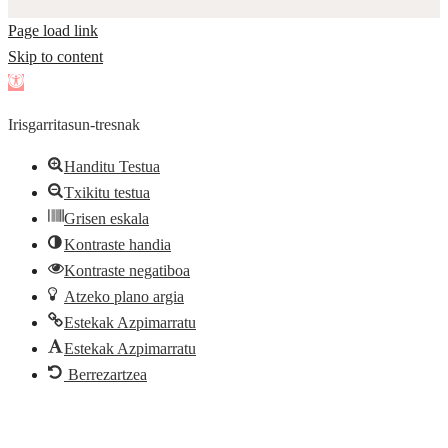
Page load link
Skip to content
Open
toolbar
Irisgarritasun-tresnak
Handitu Testua
Txikitu testua
Grisen eskala
Kontraste handia
Kontraste negatiboa
Atzeko plano argia
Estekak Azpimarratu
Estekak Azpimarratu
Berrezartzea