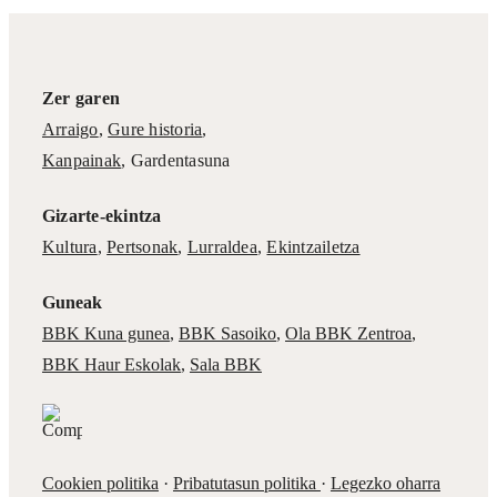
Zer garen
Arraigo
,
Gure historia
,
Kanpainak
, Gardentasuna
Gizarte-ekintza
Kultura
,
Pertsonak
,
Lurraldea
,
Ekintzailetza
Guneak
BBK Kuna gunea
,
BBK Sasoiko
,
Ola BBK Zentroa
,
BBK Haur Eskolak
,
Sala BBK
Cookien politika
·
Pribatutasun politika
·
Legezko oharra