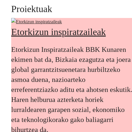
Proiektuak
Etorkizun inspiratzaileak
Etorkizun Inspiratzaileak BBK Kunaren
ekimen bat da, Bizkaia ezagutza eta joera
global garrantzitsuenetara hurbiltzeko
asmoa duena, nazioarteko
erreferentziazko aditu eta ahotsen eskutik
Haren helburua azterketa horiek
lurraldearen garapen sozial, ekonomiko
eta teknologikorako gako baliagarri
bihurtzea da.