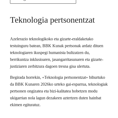
Teknologia pertsonentzat
Azelerazio teknologikoko eta gizarte-eraldaketako
testuinguru batean, BBK Kunak pertsonak ardatz dituen
teknologiaren ikuspegi humanista bultzatzen du,
berrikuntza inklusioaren, jasangarritasunaren eta gizarte-
justiziaren zerbitzura dagoen tresna gisa ulertuta.
Begirada horrekin, «Teknologia pertsonentzat» bihurtuko
da BBK Kunaren 2026ko urteko gai-esparrua, teknologiak
pertsonen ongizatea eta bizi-kalitatea hobetzen modu
ukigarrian nola lagun dezakeen aztertzen duten hainbat
ekimen egituratuz.