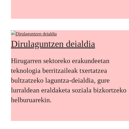
Dirulaguntzen deialdia
Hirugarren sektoreko erakundeetan
teknologia berritzaileak txertatzea
bultzatzeko laguntza-deialdia, gure
lurraldean eraldaketa soziala bizkortzeko
helburuarekin.