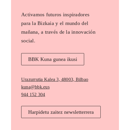
Activamos futuros inspiradores
para la Bizkaia y el mundo del
mañana, a través de la innovación
social.
BBK Kuna gunea ikusi
Urazurrutia Kalea 3, 48003, Bilbao
kuna@bbk.eus
944 152 304
Harpidetu zaitez newsletterrera