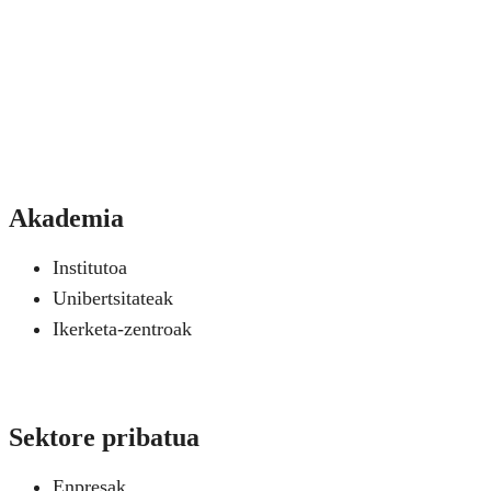
Akademia
Institutoa
Unibertsitateak
Ikerketa-zentroak
Sektore pribatua
Enpresak