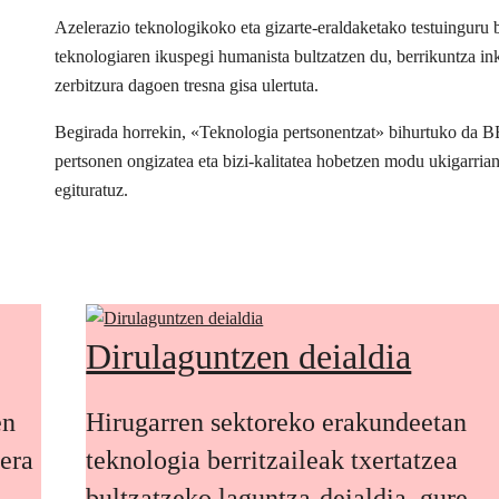
Azelerazio teknologikoko eta gizarte-eraldaketako testuingur
teknologiaren ikuspegi humanista bultzatzen du, berrikuntza inkl
zerbitzura dagoen tresna gisa ulertuta.
Begirada horrekin, «Teknologia pertsonentzat» bihurtuko da 
pertsonen ongizatea eta bizi-kalitatea hobetzen modu ukigarria
egituratuz.
Dirulaguntzen deialdia
en
Hirugarren sektoreko erakundeetan
oera
teknologia berritzaileak txertatzea
bultzatzeko laguntza-deialdia, gure