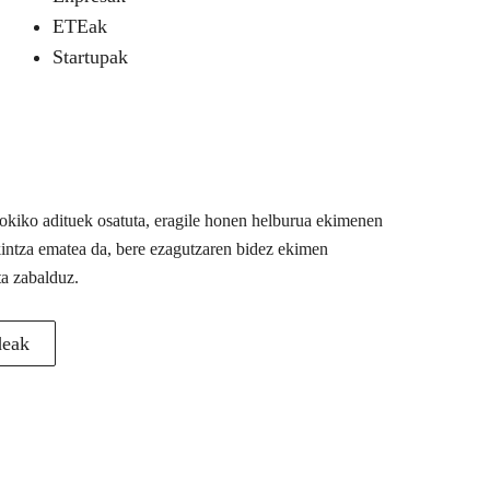
ETEak
Startupak
 tokiko adituek osatuta, eragile honen helburua ekimenen
akintza ematea da, bere ezagutzaren bidez ekimen
ta zabalduz.
deak