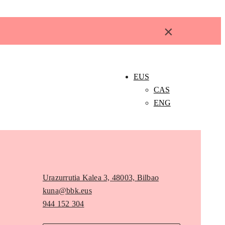
×
EUS
CAS
ENG
Urazurrutia Kalea 3, 48003, Bilbao
kuna@bbk.eus
944 152 304