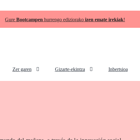
Gure
Bootcampen
hurrengo ediziorako
izen emate irekiak
!
Zer garen
Gizarte-ekintza
Inbertsioa