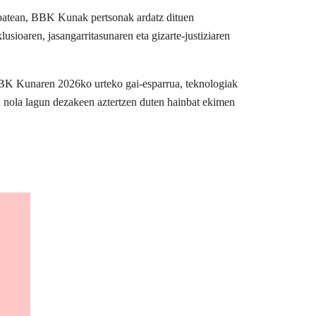
u batean, BBK Kunak pertsonak ardatz dituen
usioaren, jasangarritasunaren eta gizarte-justiziaren
BBK Kunaren 2026ko urteko gai-esparrua, teknologiak
n nola lagun dezakeen aztertzen duten hainbat ekimen