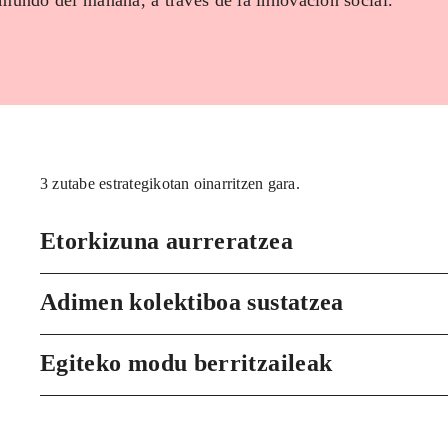
 mundo del mañana, a través de la innovación social.
3 zutabe estrategikotan oinarritzen gara.
Etorkizuna aurreratzea
Adimen kolektiboa sustatzea
Egiteko modu berritzaileak