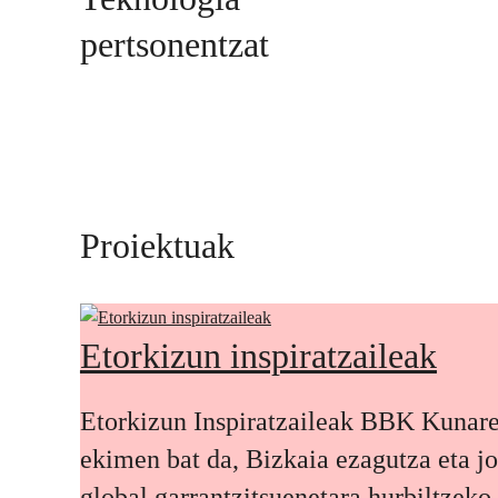
pertsonentzat
Proiektuak
Etorkizun inspiratzaileak
Etorkizun Inspiratzaileak BBK Kunar
ekimen bat da, Bizkaia ezagutza eta j
global garrantzitsuenetara hurbiltzeko