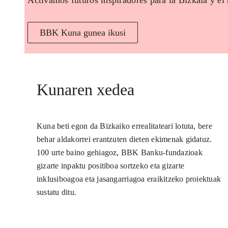
Activamos futuros inspiradores para la Bizkaia y el
BBK Kuna gunea ikusi
Kunaren xedea
Kuna beti egon da Bizkaiko errealitateari lotuta, bere
behar aldakorrei erantzuten dieten ekimenak gidatuz.
100 urte baino gehiagoz, BBK Banku-fundazioak
gizarte inpaktu positiboa sortzeko eta gizarte
inklusiboagoa eta jasangarriagoa eraikitzeko proiektuak
sustatu ditu.