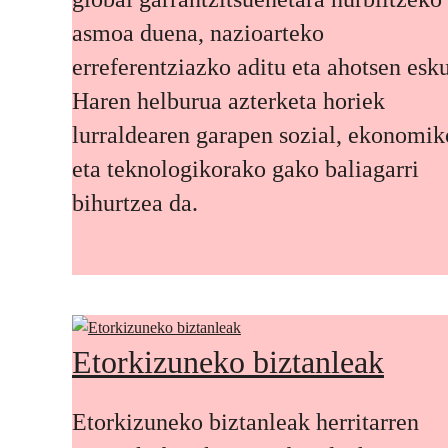
asmoa duena, nazioarteko
erreferentziazko aditu eta ahotsen esku
Haren helburua azterketa horiek
lurraldearen garapen sozial, ekonomik
eta teknologikorako gako baliagarri
bihurtzea da.
Etorkizuneko biztanleak
Etorkizuneko biztanleak herritarren