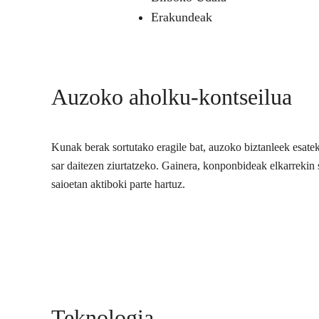
Erakundeak
Auzoko aholku-kontseilua
Kunak berak sortutako eragile bat, auzoko biztanleek esate
sar daitezen ziurtatzeko. Gainera, konponbideak elkarrekin s
saioetan aktiboki parte hartuz.
Teknologia