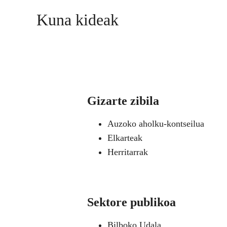
Kuna kideak
Gizarte zibila
Auzoko aholku-kontseilua
Elkarteak
Herritarrak
Sektore publikoa
Bilboko Udala