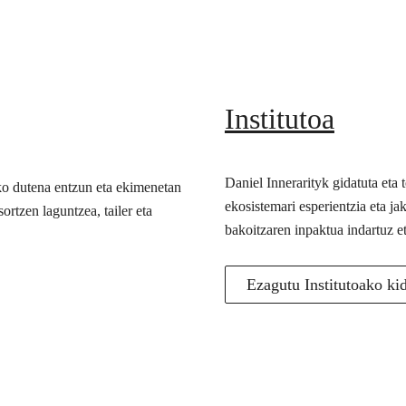
Institutoa
Daniel Innerarityk gidatuta eta
ko dutena entzun eta ekimenetan
ekosistemari esperientzia eta j
ortzen laguntzea, tailer eta
bakoitzaren inpaktua indartuz e
Ezagutu Institutoako ki