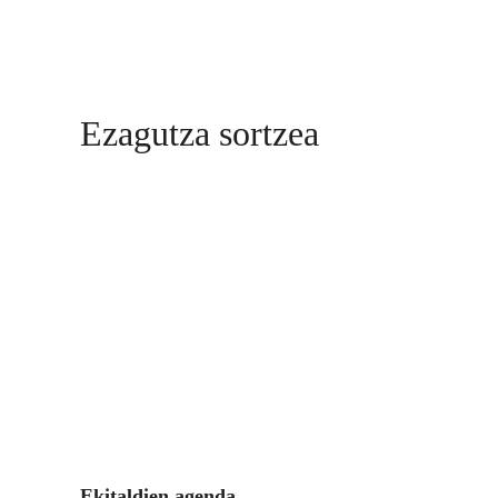
Ezagutza sortzea
Ekitaldien agenda