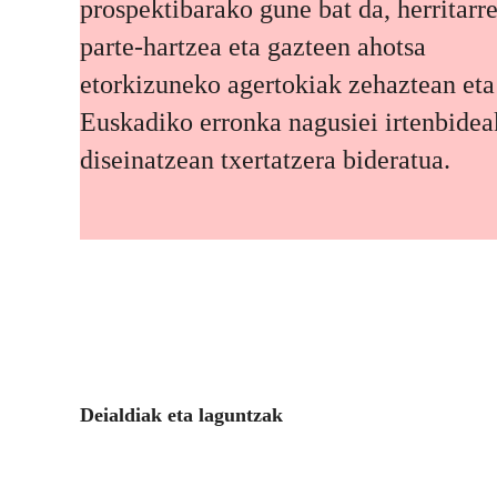
prospektibarako gune bat da, herritarr
parte-hartzea eta gazteen ahotsa
etorkizuneko agertokiak zehaztean eta
Euskadiko erronka nagusiei irtenbidea
diseinatzean txertatzera bideratua.
Deialdiak eta laguntzak