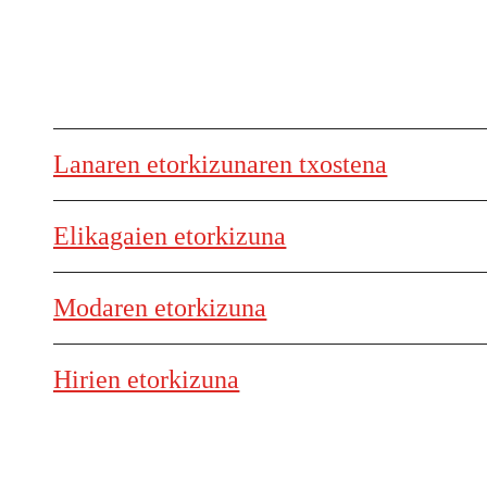
Lanaren etorkizunaren txostena
Elikagaien etorkizuna
Modaren etorkizuna
Hirien etorkizuna