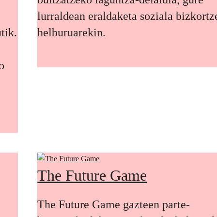
lurraldean eraldaketa soziala bizkort
tik.
helburuarekin.
o
The Future Game
The Future Game gazteen parte-