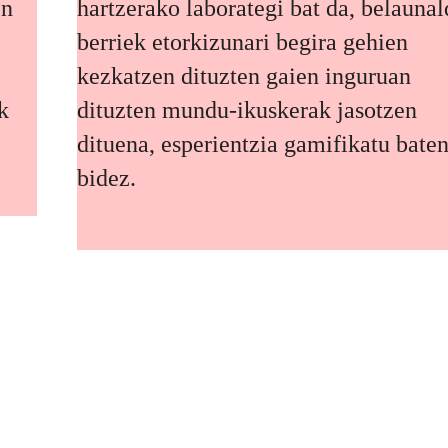
en
hartzerako laborategi bat da, belaunal
berriek etorkizunari begira gehien
kezkatzen dituzten gaien inguruan
k
dituzten mundu-ikuskerak jasotzen
dituena, esperientzia gamifikatu bate
bidez.