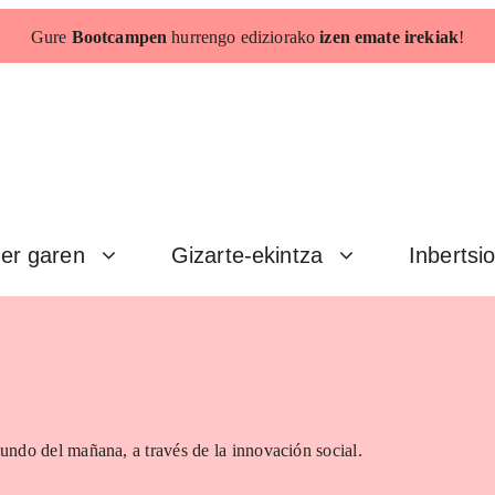
Gure
Bootcampen
hurrengo ediziorako
izen emate irekiak
!
er garen
Gizarte-ekintza
Inbertsi
undo del mañana, a través de la innovación social.