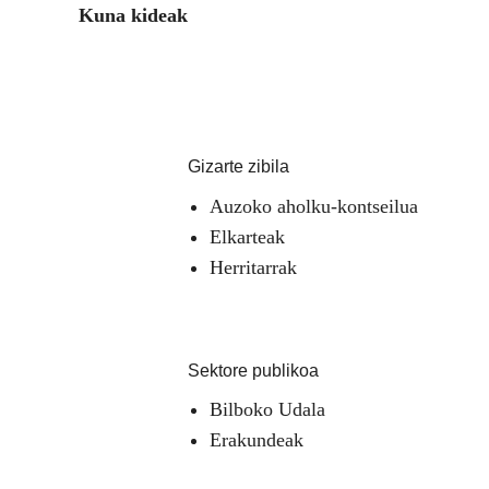
Kuna kideak
Gizarte zibila
Auzoko aholku-kontseilua
Elkarteak
Herritarrak
Sektore publikoa
Bilboko Udala
Erakundeak