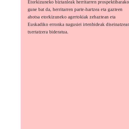
Etorkizuneko biztanleak herritarren prospektibarak
gune bat da, herritarren parte-hartzea eta gazteen
ahotsa etorkizuneko agertokiak zehaztean eta
Euskadiko erronka nagusiei irtenbideak diseinatzea
txertatzera bideratua.