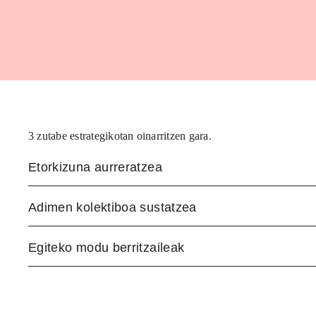
3 zutabe estrategikotan oinarritzen gara.
Etorkizuna aurreratzea
Adimen kolektiboa sustatzea
Egiteko modu berritzaileak