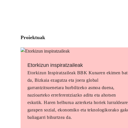
Proiektuak
Etorkizun inspiratzaileak
Etorkizun Inspiratzaileak BBK Kunaren ekimen bat
da, Bizkaia ezagutza eta joera global
garrantzitsuenetara hurbiltzeko asmoa duena,
nazioarteko erreferentziazko aditu eta ahotsen
eskutik. Haren helburua azterketa horiek lurraldear
garapen sozial, ekonomiko eta teknologikorako gak
baliagarri bihurtzea da.