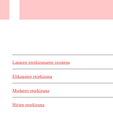
Lanaren etorkizunaren txostena
Elikagaien etorkizuna
Modaren etorkizuna
Hirien etorkizuna