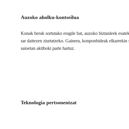
Auzoko aholku-kontseilua
Kunak berak sortutako eragile bat, auzoko biztanleek esate
sar daitezen ziurtatzeko. Gainera, konponbideak elkarrekin s
saioetan aktiboki parte hartuz.
Teknologia pertsonentzat