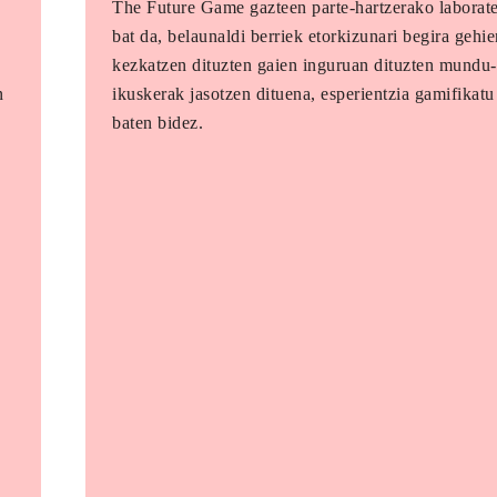
o
The Future Game gazteen parte-hartzerako laborat
bat da, belaunaldi berriek etorkizunari begira gehi
kezkatzen dituzten gaien inguruan dituzten mundu-
n
ikuskerak jasotzen dituena, esperientzia gamifikatu
baten bidez.