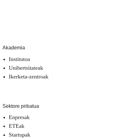
Akademia
Institutoa
Unibertsitateak
Ikerketa-zentroak
Sektore pribatua
Enpresak
ETEak
Startupak