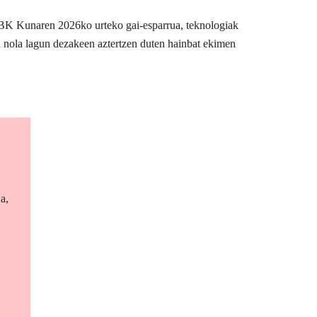
BBK Kunaren 2026ko urteko gai-esparrua, teknologiak
n nola lagun dezakeen aztertzen duten hainbat ekimen
a,