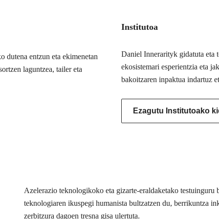
Institutoa
Daniel Innerarityk gidatuta eta
ko dutena entzun eta ekimenetan
ekosistemari esperientzia eta j
ortzen laguntzea, tailer eta
bakoitzaren inpaktua indartuz e
Ezagutu Institutoako k
Azelerazio teknologikoko eta gizarte-eraldaketako testuingur
teknologiaren ikuspegi humanista bultzatzen du, berrikuntza inkl
zerbitzura dagoen tresna gisa ulertuta.