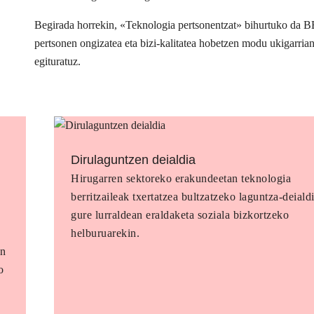
Begirada horrekin, «Teknologia pertsonentzat» bihurtuko da 
pertsonen ongizatea eta bizi-kalitatea hobetzen modu ukigarria
egituratuz.
Dirulaguntzen deialdia
Hirugarren sektoreko erakundeetan teknologia
berritzaileak txertatzea bultzatzeko laguntza-deialdi
gure lurraldean eraldaketa soziala bizkortzeko
helburuarekin.
en
o