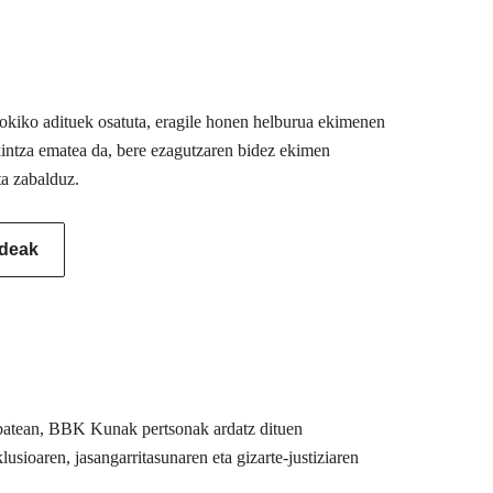
 tokiko adituek osatuta, eragile honen helburua ekimenen
akintza ematea da, bere ezagutzaren bidez ekimen
ta zabalduz.
ideak
u batean, BBK Kunak pertsonak ardatz dituen
usioaren, jasangarritasunaren eta gizarte-justiziaren