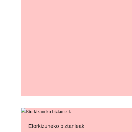
Etorkizuneko biztanleak