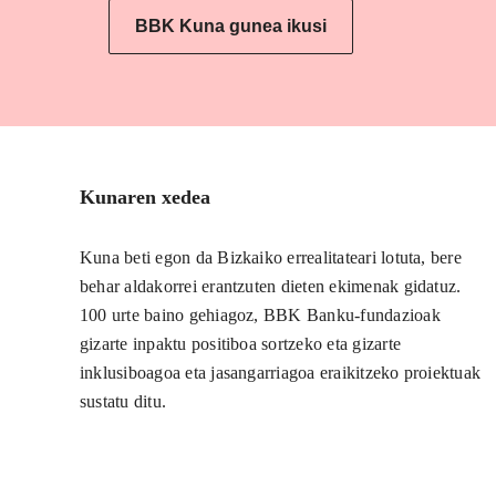
BBK Kuna gunea ikusi
Kunaren xedea
Kuna beti egon da Bizkaiko errealitateari lotuta, bere
behar aldakorrei erantzuten dieten ekimenak gidatuz.
100 urte baino gehiagoz, BBK Banku-fundazioak
gizarte inpaktu positiboa sortzeko eta gizarte
inklusiboagoa eta jasangarriagoa eraikitzeko proiektuak
sustatu ditu.