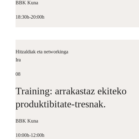
BBK Kuna
18:30h-20:00h
Hitzaldiak eta networkinga
Ira
08
Training: arrakastaz ekiteko
produktibitate-tresnak.
BBK Kuna
10:00h-12:00h