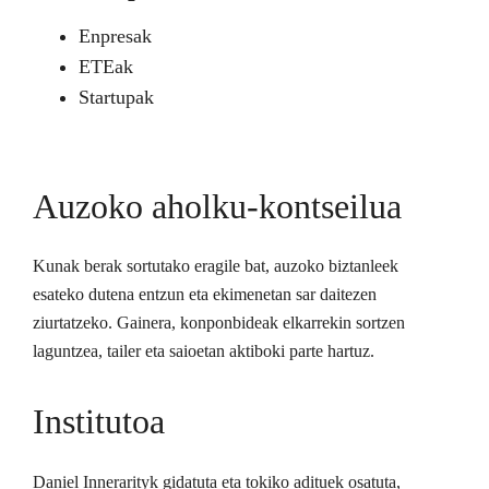
Enpresak
ETEak
Startupak
Auzoko aholku-kontseilua
Kunak berak sortutako eragile bat, auzoko biztanleek
esateko dutena entzun eta ekimenetan sar daitezen
ziurtatzeko. Gainera, konponbideak elkarrekin sortzen
laguntzea, tailer eta saioetan aktiboki parte hartuz.
Institutoa
Daniel Innerarityk gidatuta eta tokiko adituek osatuta,