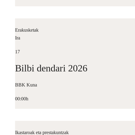
Erakusketak
Ira
17
Bilbi dendari 2026
BBK Kuna
00:00h
Ikastaroak eta prestakuntzak