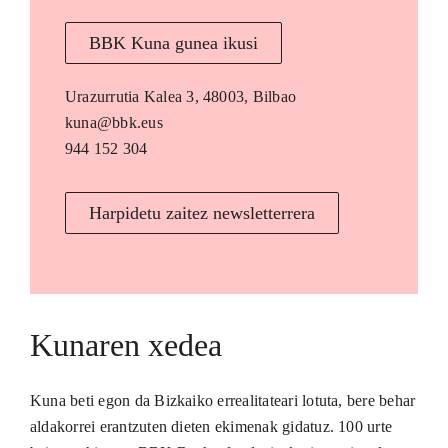
BBK Kuna gunea ikusi
Urazurrutia Kalea 3, 48003, Bilbao
kuna@bbk.eus
944 152 304
Harpidetu zaitez newsletterrera
Kunaren xedea
Kuna beti egon da Bizkaiko errealitateari lotuta, bere behar
aldakorrei erantzuten dieten ekimenak gidatuz. 100 urte