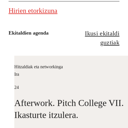
Hirien etorkizuna
Ikusi ekitaldi
Ekitaldien agenda
guztiak
Hitzaldiak eta networkinga
Ira
24
Afterwork. Pitch College VII.
Ikasturte itzulera.