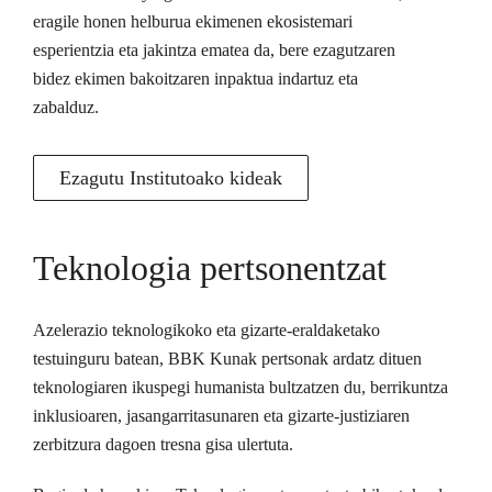
eragile honen helburua ekimenen ekosistemari
esperientzia eta jakintza ematea da, bere ezagutzaren
bidez ekimen bakoitzaren inpaktua indartuz eta
zabalduz.
Ezagutu Institutoako kideak
Teknologia pertsonentzat
Azelerazio teknologikoko eta gizarte-eraldaketako
testuinguru batean, BBK Kunak pertsonak ardatz dituen
teknologiaren ikuspegi humanista bultzatzen du, berrikuntza
inklusioaren, jasangarritasunaren eta gizarte-justiziaren
zerbitzura dagoen tresna gisa ulertuta.