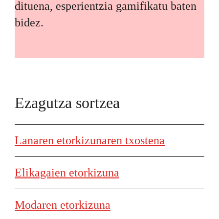
dituena, esperientzia gamifikatu baten
bidez.
Ezagutza sortzea
Lanaren etorkizunaren txostena
Elikagaien etorkizuna
Modaren etorkizuna