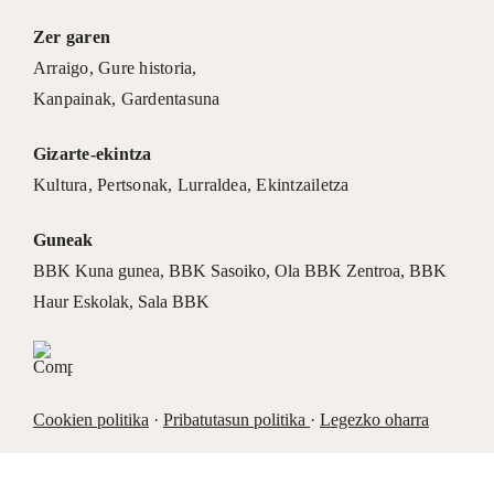
Zer garen
Arraigo
,
Gure historia
,
Kanpainak
, Gardentasuna
Gizarte-ekintza
Kultura
,
Pertsonak
,
Lurraldea
,
Ekintzailetza
Guneak
BBK Kuna gunea
,
BBK Sasoiko
,
Ola BBK Zentroa
,
BBK
Haur Eskolak
,
Sala BBK
Cookien politika
·
Pribatutasun politika
·
Legezko oharra