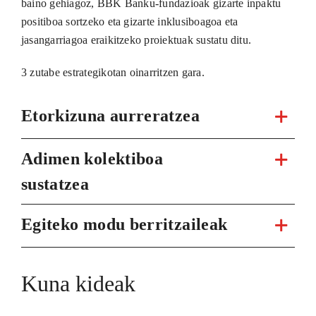
baino gehiagoz, BBK Banku-fundazioak gizarte inpaktu
positiboa sortzeko eta gizarte inklusiboagoa eta
jasangarriagoa eraikitzeko proiektuak sustatu ditu.
3 zutabe estrategikotan oinarritzen gara.
Etorkizuna aurreratzea
Adimen kolektiboa
sustatzea
Egiteko modu berritzaileak
Kuna kideak