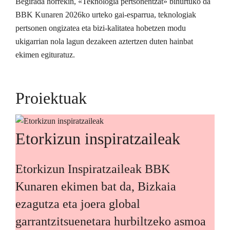
Begirada horrekin, «Teknologia pertsonentzat» bihurtuko da
BBK Kunaren 2026ko urteko gai-esparrua, teknologiak
pertsonen ongizatea eta bizi-kalitatea hobetzen modu
ukigarrian nola lagun dezakeen aztertzen duten hainbat
ekimen egituratuz.
Proiektuak
Etorkizun inspiratzaileak
Etorkizun Inspiratzaileak BBK
Kunaren ekimen bat da, Bizkaia
ezagutza eta joera global
garrantzitsuenetara hurbiltzeko asmoa