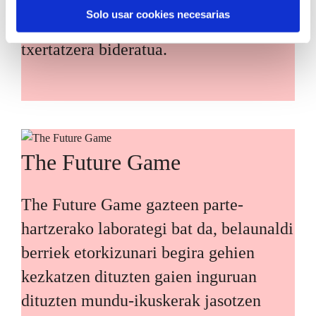
zehaztean eta Euskadiko erronka
Solo usar cookies necesarias
nagusiei irtenbideak diseinatzean
txertatzera bideratua.
The Future Game
The Future Game gazteen parte-
hartzerako laborategi bat da, belaunaldi
berriek etorkizunari begira gehien
kezkatzen dituzten gaien inguruan
dituzten mundu-ikuskerak jasotzen