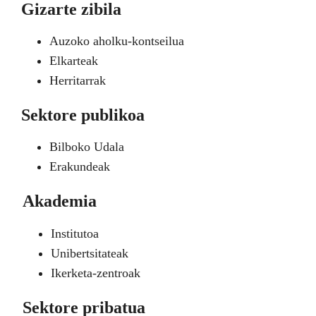
Gizarte zibila
Auzoko aholku-kontseilua
Elkarteak
Herritarrak
Sektore publikoa
Bilboko Udala
Erakundeak
Akademia
Institutoa
Unibertsitateak
Ikerketa-zentroak
Sektore pribatua