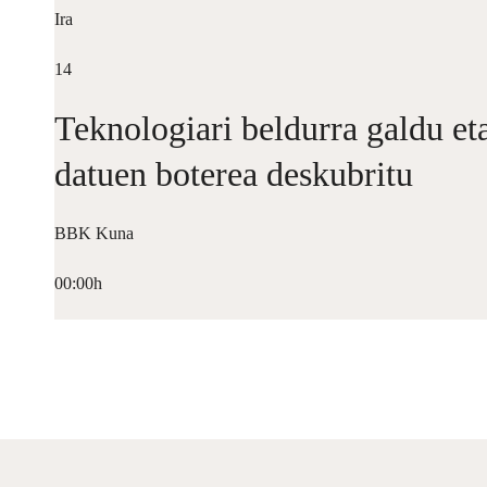
Ira
14
Teknologiari beldurra galdu et
datuen boterea deskubritu
BBK Kuna
00:00h