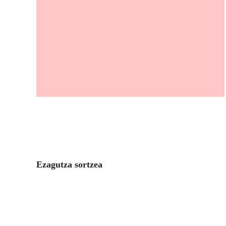
Ezagutza sortzea