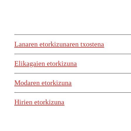
Lanaren etorkizunaren txostena
Elikagaien etorkizuna
Modaren etorkizuna
Hirien etorkizuna