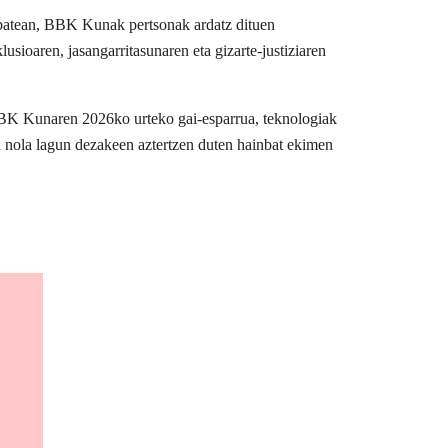
u batean, BBK Kunak pertsonak ardatz dituen
usioaren, jasangarritasunaren eta gizarte-justiziaren
BBK Kunaren 2026ko urteko gai-esparrua, teknologiak
n nola lagun dezakeen aztertzen duten hainbat ekimen