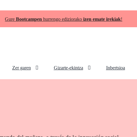
Gure
Bootcampen
hurrengo ediziorako
izen emate irekiak
!
Zer garen
Gizarte-ekintza
Inbertsioa