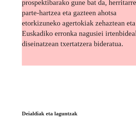
prospektibarako gune bat da, herritarr
parte-hartzea eta gazteen ahotsa
etorkizuneko agertokiak zehaztean eta
Euskadiko erronka nagusiei irtenbidea
diseinatzean txertatzera bideratua.
Deialdiak eta laguntzak