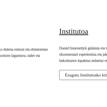
Institutoa
Daniel Innerarityk gidatuta eta
ko dutena entzun eta ekimenetan
ekosistemari esperientzia eta j
ortzen laguntzea, tailer eta
bakoitzaren inpaktua indartuz e
Ezagutu Institutoako ki