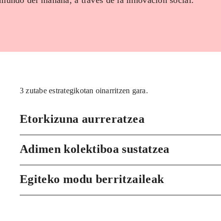
 mundo del mañana, a través de la innovación social.
3 zutabe estrategikotan oinarritzen gara.
Etorkizuna aurreratzea
Adimen kolektiboa sustatzea
Egiteko modu berritzaileak