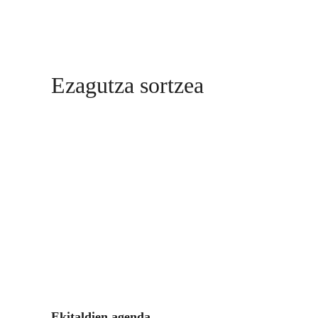
Ezagutza sortzea
Ekitaldien agenda