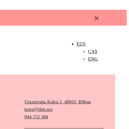
×
EUS
CAS
ENG
Urazurrutia Kalea 3, 48003, Bilbao
kuna@bbk.eus
944 152 304