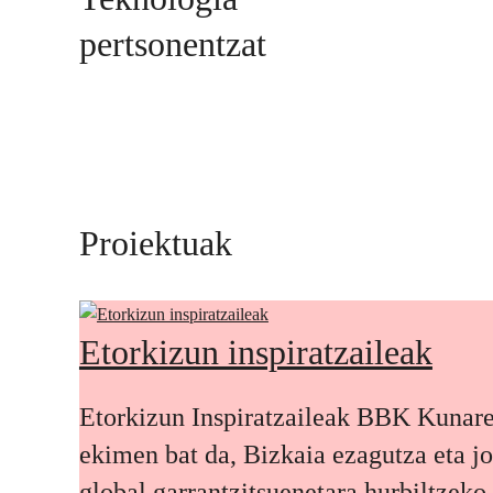
pertsonentzat
Proiektuak
Etorkizun inspiratzaileak
Etorkizun Inspiratzaileak BBK Kunar
ekimen bat da, Bizkaia ezagutza eta j
global garrantzitsuenetara hurbiltzeko