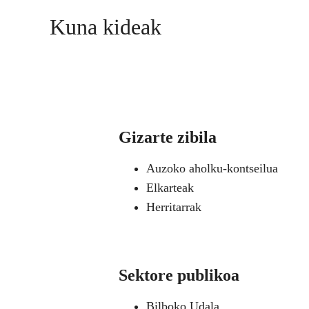
Kuna kideak
Gizarte zibila
Auzoko aholku-kontseilua
Elkarteak
Herritarrak
Sektore publikoa
Bilboko Udala