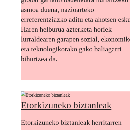
asmoa duena, nazioarteko
erreferentziazko aditu eta ahotsen esku
Haren helburua azterketa horiek
lurraldearen garapen sozial, ekonomik
eta teknologikorako gako baliagarri
bihurtzea da.
Etorkizuneko biztanleak
Etorkizuneko biztanleak herritarren