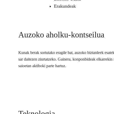
Erakundeak
Auzoko aholku-kontseilua
Kunak berak sortutako eragile bat, auzoko biztanleek esate
sar daitezen ziurtatzeko. Gainera, konponbideak elkarrekin s
saioetan aktiboki parte hartuz.
Teknologia