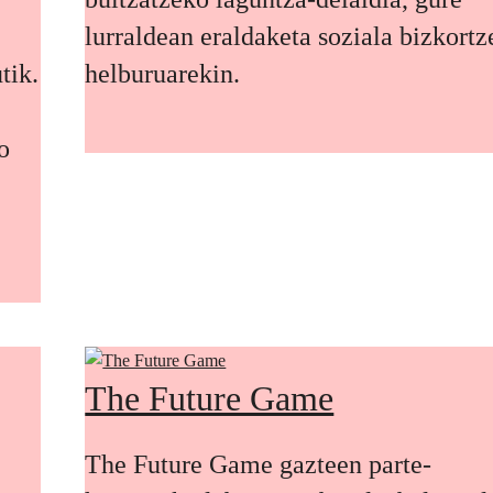
lurraldean eraldaketa soziala bizkort
tik.
helburuarekin.
o
The Future Game
The Future Game gazteen parte-