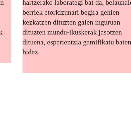
en
hartzerako laborategi bat da, belaunal
berriek etorkizunari begira gehien
kezkatzen dituzten gaien inguruan
k
dituzten mundu-ikuskerak jasotzen
dituena, esperientzia gamifikatu bate
bidez.