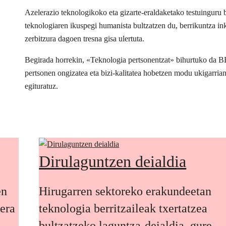
Azelerazio teknologikoko eta gizarte-eraldaketako testuingur
teknologiaren ikuspegi humanista bultzatzen du, berrikuntza inkl
zerbitzura dagoen tresna gisa ulertuta.
Begirada horrekin, «Teknologia pertsonentzat» bihurtuko da 
pertsonen ongizatea eta bizi-kalitatea hobetzen modu ukigarria
egituratuz.
Dirulaguntzen deialdia
en
Hirugarren sektoreko erakundeetan
oera
teknologia berritzaileak txertatzea
bultzatzeko laguntza-deialdia, gure