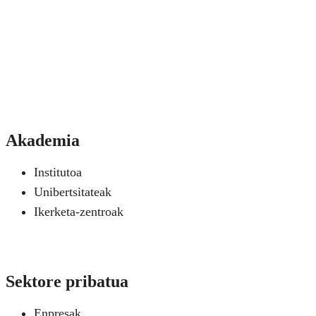
Akademia
Institutoa
Unibertsitateak
Ikerketa-zentroak
Sektore pribatua
Enpresak