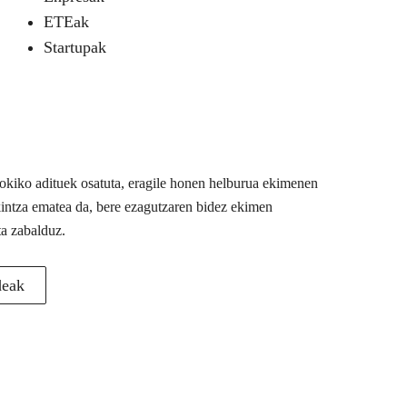
ETEak
Startupak
 tokiko adituek osatuta, eragile honen helburua ekimenen
akintza ematea da, bere ezagutzaren bidez ekimen
ta zabalduz.
deak