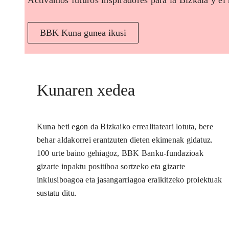
Activamos futuros inspiradores para la Bizkaia y el
BBK Kuna gunea ikusi
Kunaren xedea
Kuna beti egon da Bizkaiko errealitateari lotuta, bere
behar aldakorrei erantzuten dieten ekimenak gidatuz.
100 urte baino gehiagoz, BBK Banku-fundazioak
gizarte inpaktu positiboa sortzeko eta gizarte
inklusiboagoa eta jasangarriagoa eraikitzeko proiektuak
sustatu ditu.