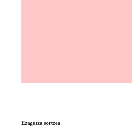
Ezagutza sortzea