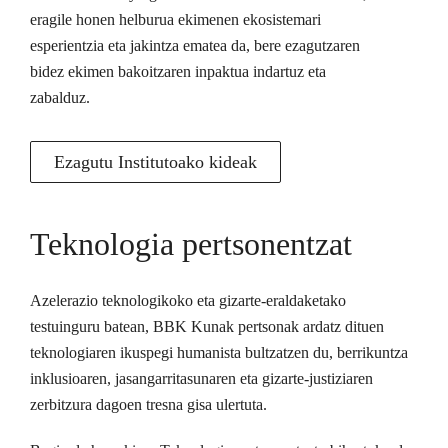
eragile honen helburua ekimenen ekosistemari
esperientzia eta jakintza ematea da, bere ezagutzaren
bidez ekimen bakoitzaren inpaktua indartuz eta
zabalduz.
Ezagutu Institutoako kideak
Teknologia pertsonentzat
Azelerazio teknologikoko eta gizarte-eraldaketako
testuinguru batean, BBK Kunak pertsonak ardatz dituen
teknologiaren ikuspegi humanista bultzatzen du, berrikuntza
inklusioaren, jasangarritasunaren eta gizarte-justiziaren
zerbitzura dagoen tresna gisa ulertuta.