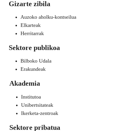
Gizarte zibila
Auzoko aholku-kontseilua
Elkarteak
Herritarrak
Sektore publikoa
Bilboko Udala
Erakundeak
Akademia
Institutoa
Unibertsitateak
Ikerketa-zentroak
Sektore pribatua