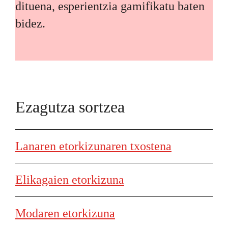
dituena, esperientzia gamifikatu baten
bidez.
Ezagutza sortzea
Lanaren etorkizunaren txostena
Elikagaien etorkizuna
Modaren etorkizuna