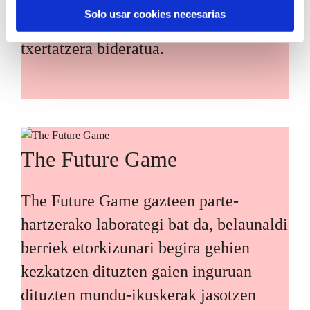
zehaztean eta Euskadiko erronka
Solo usar cookies necesarias
nagusiei irtenbideak diseinatzean
txertatzera bideratua.
The Future Game
The Future Game gazteen parte-
hartzerako laborategi bat da, belaunaldi
berriek etorkizunari begira gehien
kezkatzen dituzten gaien inguruan
dituzten mundu-ikuskerak jasotzen