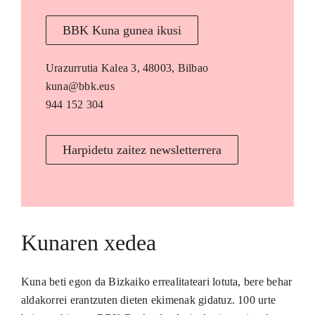
BBK Kuna gunea ikusi
Urazurrutia Kalea 3, 48003, Bilbao
kuna@bbk.eus
944 152 304
Harpidetu zaitez newsletterrera
Kunaren xedea
Kuna beti egon da Bizkaiko errealitateari lotuta, bere behar
aldakorrei erantzuten dieten ekimenak gidatuz. 100 urte