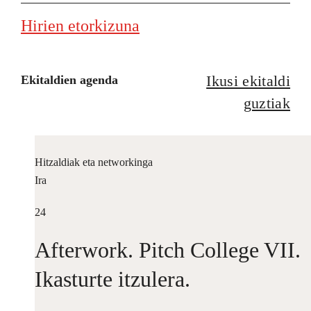
Hirien etorkizuna
Ikusi ekitaldi
Ekitaldien agenda
guztiak
Hitzaldiak eta networkinga
Ira
24
Afterwork. Pitch College VII.
Ikasturte itzulera.