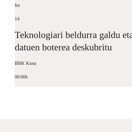
Ira
14
Teknologiari beldurra galdu et
datuen boterea deskubritu
BBK Kuna
00:00h