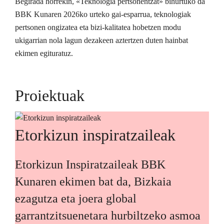
Begirada horrekin, «Teknologia pertsonentzat» bihurtuko da
BBK Kunaren 2026ko urteko gai-esparrua, teknologiak
pertsonen ongizatea eta bizi-kalitatea hobetzen modu
ukigarrian nola lagun dezakeen aztertzen duten hainbat
ekimen egituratuz.
Proiektuak
Etorkizun inspiratzaileak
Etorkizun Inspiratzaileak BBK
Kunaren ekimen bat da, Bizkaia
ezagutza eta joera global
garrantzitsuenetara hurbiltzeko asmoa