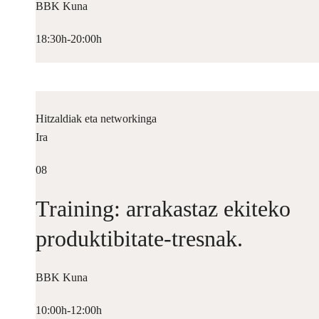
BBK Kuna
18:30h-20:00h
Hitzaldiak eta networkinga
Ira
08
Training: arrakastaz ekiteko
produktibitate-tresnak.
BBK Kuna
10:00h-12:00h