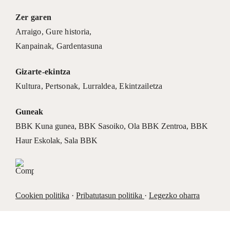
Zer garen
Arraigo
,
Gure historia
,
Kanpainak
, Gardentasuna
Gizarte-ekintza
Kultura
,
Pertsonak
,
Lurraldea
,
Ekintzailetza
Guneak
BBK Kuna gunea
,
BBK Sasoiko
,
Ola BBK Zentroa
,
BBK
Haur Eskolak
,
Sala BBK
Cookien politika
·
Pribatutasun politika
·
Legezko oharra