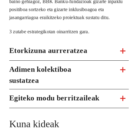
baino gehiagoz, BBK Banku-fundazioak gizarte inpaktu
positiboa sortzeko eta gizarte inklusiboagoa eta
jasangarriagoa eraikitzeko proiektuak sustatu ditu.
3 zutabe estrategikotan oinarritzen gara.
Etorkizuna aurreratzea
Adimen kolektiboa
sustatzea
Egiteko modu berritzaileak
Kuna kideak