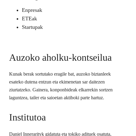
Enpresak
ETEak
Startupak
Auzoko aholku-kontseilua
Kunak berak sortutako eragile bat, auzoko biztanleek
esateko dutena entzun eta ekimenetan sar daitezen
ziurtatzeko. Gainera, konponbideak elkarrekin sortzen
laguntzea, tailer eta saioetan aktiboki parte hartuz.
Institutoa
Daniel Innerarityk gidatuta eta tokiko adituek osatuta,