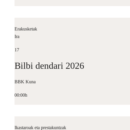
Erakusketak
Ira
17
Bilbi dendari 2026
BBK Kuna
00:00h
Ikastaroak eta prestakuntzak