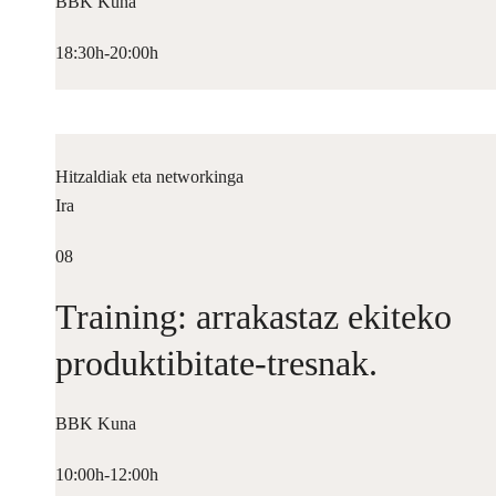
BBK Kuna
18:30h-20:00h
Hitzaldiak eta networkinga
Ira
08
Training: arrakastaz ekiteko
produktibitate-tresnak.
BBK Kuna
10:00h-12:00h