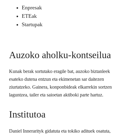
Enpresak
ETEak
Startupak
Auzoko aholku-kontseilua
Kunak berak sortutako eragile bat, auzoko biztanleek
esateko dutena entzun eta ekimenetan sar daitezen
ziurtatzeko. Gainera, konponbideak elkarrekin sortzen
laguntzea, tailer eta saioetan aktiboki parte hartuz.
Institutoa
Daniel Innerarityk gidatuta eta tokiko adituek osatuta,