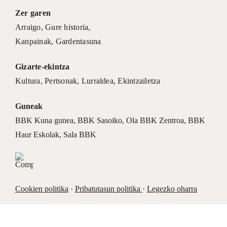
Zer garen
Arraigo
,
Gure historia
,
Kanpainak
, Gardentasuna
Gizarte-ekintza
Kultura
,
Pertsonak
,
Lurraldea
,
Ekintzailetza
Guneak
BBK Kuna gunea
,
BBK Sasoiko
,
Ola BBK Zentroa
,
BBK
Haur Eskolak
,
Sala BBK
Cookien politika
·
Pribatutasun politika
·
Legezko oharra