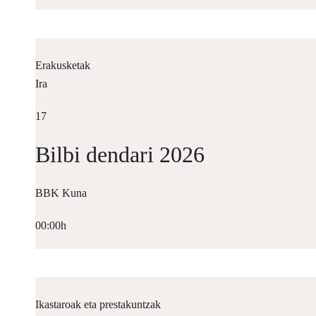
Erakusketak
Ira
17
Bilbi dendari 2026
BBK Kuna
00:00h
Ikastaroak eta prestakuntzak