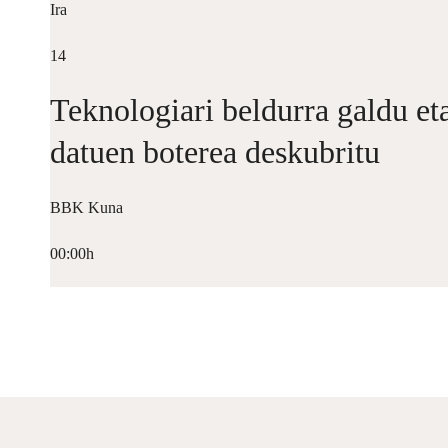
Ira
14
Teknologiari beldurra galdu et
datuen boterea deskubritu
BBK Kuna
00:00h