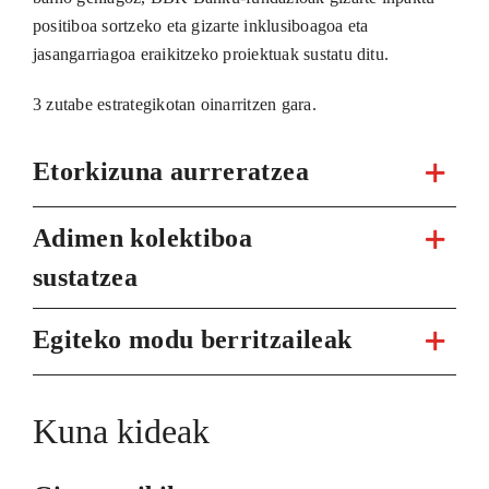
positiboa sortzeko eta gizarte inklusiboagoa eta
jasangarriagoa eraikitzeko proiektuak sustatu ditu.
3 zutabe estrategikotan oinarritzen gara.
Etorkizuna aurreratzea
Adimen kolektiboa
sustatzea
Egiteko modu berritzaileak
Kuna kideak