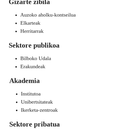
Gizarte zibila
Auzoko aholku-kontseilua
Elkarteak
Herritarrak
Sektore publikoa
Bilboko Udala
Erakundeak
Akademia
Institutoa
Unibertsitateak
Ikerketa-zentroak
Sektore pribatua