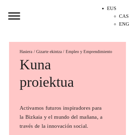
EUS
CAS
ENG
Hasiera
Empleo y Emprendimiento
Kuna
proiektua
Activamos futuros inspiradores para
la Bizkaia y el mundo del mañana, a
través de la innovación social.