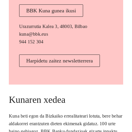
BBK Kuna gunea ikusi
Urazurrutia Kalea 3, 48003, Bilbao
kuna@bbk.eus
944 152 304
Harpidetu zaitez newsletterrera
Kunaren xedea
Kuna beti egon da Bizkaiko errealitateari lotuta, bere behar
aldakorrei erantzuten dieten ekimenak gidatuz. 100 urte
baino gehiagoz, BBK Banku-fundazioak gizarte inpaktu