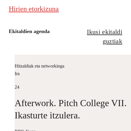
Hirien etorkizuna
Ikusi ekitaldi
Ekitaldien agenda
guztiak
Hitzaldiak eta networkinga
Ira
24
Afterwork. Pitch College VII.
Ikasturte itzulera.