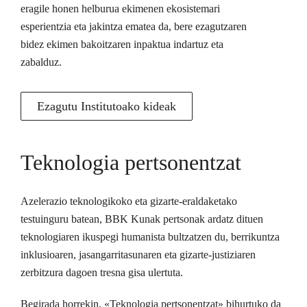
eragile honen helburua ekimenen ekosistemari
esperientzia eta jakintza ematea da, bere ezagutzaren
bidez ekimen bakoitzaren inpaktua indartuz eta
zabalduz.
Ezagutu Institutoako kideak
Teknologia pertsonentzat
Azelerazio teknologikoko eta gizarte-eraldaketako
testuinguru batean, BBK Kunak pertsonak ardatz dituen
teknologiaren ikuspegi humanista bultzatzen du, berrikuntza
inklusioaren, jasangarritasunaren eta gizarte-justiziaren
zerbitzura dagoen tresna gisa ulertuta.
Begirada horrekin, «Teknologia pertsonentzat» bihurtuko da