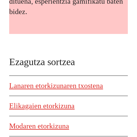
dituena, esperientzia gamifikatu baten
bidez.
Ezagutza sortzea
Lanaren etorkizunaren txostena
Elikagaien etorkizuna
Modaren etorkizuna