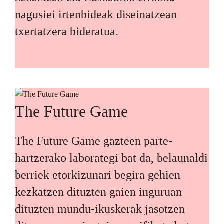
nagusiei irtenbideak diseinatzean
txertatzera bideratua.
The Future Game
The Future Game gazteen parte-
hartzerako laborategi bat da, belaunaldi
berriek etorkizunari begira gehien
kezkatzen dituzten gaien inguruan
dituzten mundu-ikuskerak jasotzen