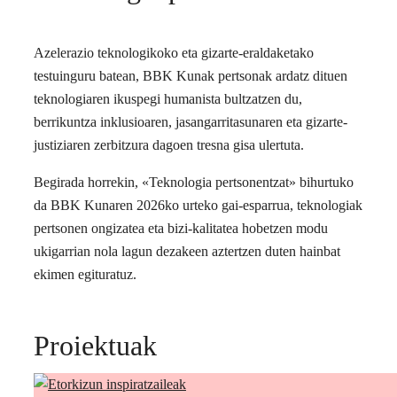
Azelerazio teknologikoko eta gizarte-eraldaketako
testuinguru batean, BBK Kunak pertsonak ardatz dituen
teknologiaren ikuspegi humanista bultzatzen du,
berrikuntza inklusioaren, jasangarritasunaren eta gizarte-
justiziaren zerbitzura dagoen tresna gisa ulertuta.
Begirada horrekin, «Teknologia pertsonentzat» bihurtuko
da BBK Kunaren 2026ko urteko gai-esparrua, teknologiak
pertsonen ongizatea eta bizi-kalitatea hobetzen modu
ukigarrian nola lagun dezakeen aztertzen duten hainbat
ekimen egituratuz.
Proiektuak