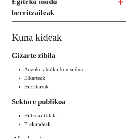
Egiteko modu
berritzaileak
Kuna kideak
Gizarte zibila
Auzoko aholku-kontseilua
Elkarteak
Herritarrak
Sektore publikoa
Bilboko Udala
Erakundeak