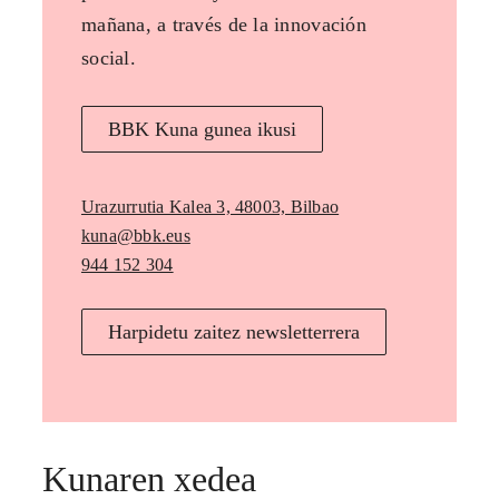
mañana, a través de la innovación
social.
BBK Kuna gunea ikusi
Urazurrutia Kalea 3, 48003, Bilbao
kuna@bbk.eus
944 152 304
Harpidetu zaitez newsletterrera
Kunaren xedea