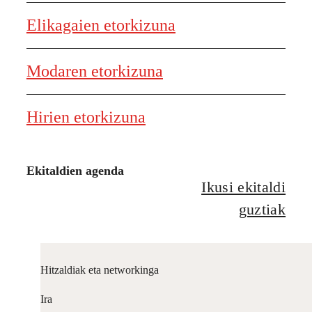
Elikagaien etorkizuna
Modaren etorkizuna
Hirien etorkizuna
Ekitaldien agenda
Ikusi ekitaldi
guztiak
Hitzaldiak eta networkinga
Ira