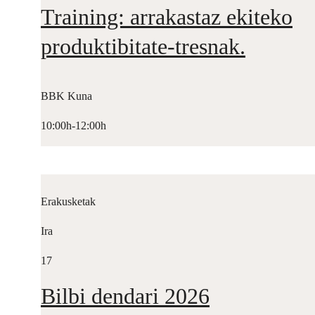
Training: arrakastaz ekiteko
produktibitate-tresnak.
BBK Kuna
10:00h-12:00h
Erakusketak
Ira
17
Bilbi dendari 2026