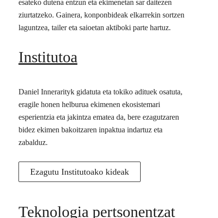
esateko dutena entzun eta ekimenetan sar daitezen
ziurtatzeko. Gainera, konponbideak elkarrekin sortzen
laguntzea, tailer eta saioetan aktiboki parte hartuz.
Institutoa
Daniel Innerarityk gidatuta eta tokiko adituek osatuta,
eragile honen helburua ekimenen ekosistemari
esperientzia eta jakintza ematea da, bere ezagutzaren
bidez ekimen bakoitzaren inpaktua indartuz eta
zabalduz.
Ezagutu Institutoako kideak
Teknologia pertsonentzat