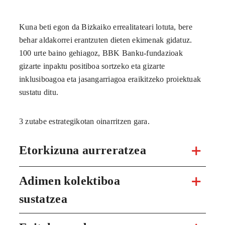
Kuna beti egon da Bizkaiko errealitateari lotuta, bere
behar aldakorrei erantzuten dieten ekimenak gidatuz.
100 urte baino gehiagoz, BBK Banku-fundazioak
gizarte inpaktu positiboa sortzeko eta gizarte
inklusiboagoa eta jasangarriagoa eraikitzeko proiektuak
sustatu ditu.
3 zutabe estrategikotan oinarritzen gara.
Etorkizuna aurreratzea
Adimen kolektiboa
sustatzea