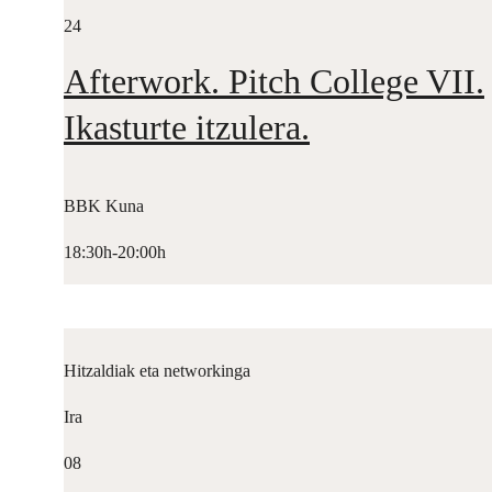
24
Afterwork. Pitch College VII.
Ikasturte itzulera.
BBK Kuna
18:30h-20:00h
Hitzaldiak eta networkinga
Ira
08