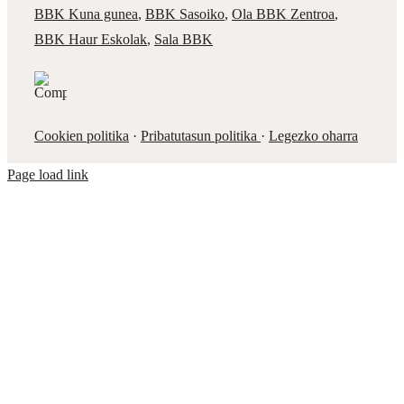
BBK Kuna gunea
,
BBK Sasoiko
,
Ola BBK Zentroa
,
BBK Haur Eskolak
,
Sala BBK
Cookien politika
·
Pribatutasun politika
·
Legezko oharra
Page load link