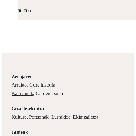
00:00h
Zer garen
Arraigo
,
Gure historia
,
Kanpainak
, Gardentasuna
Gizarte-ekintza
Kultura
,
Pertsonak
,
Lurraldea
,
Ekintzailetza
Guneak