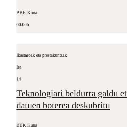
BBK Kuna
00:00h
Ikastaroak eta prestakuntzak
Ira
14
Teknologiari beldurra galdu et
datuen boterea deskubritu
BBK Kuna