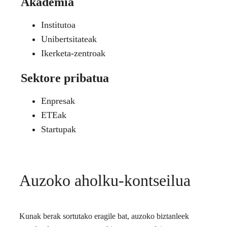
Akademia
Institutoa
Unibertsitateak
Ikerketa-zentroak
Sektore pribatua
Enpresak
ETEak
Startupak
Auzoko aholku-kontseilua
Kunak berak sortutako eragile bat, auzoko biztanleek