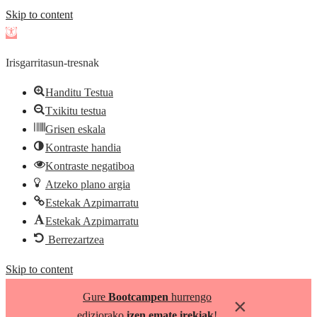
Skip to content
Open
toolbar
Irisgarritasun-tresnak
Handitu Testua
Txikitu testua
Grisen eskala
Kontraste handia
Kontraste negatiboa
Atzeko plano argia
Estekak Azpimarratu
Estekak Azpimarratu
Berrezartzea
Skip to content
Gure
Bootcampen
hurrengo
×
ediziorako
izen emate irekiak
!