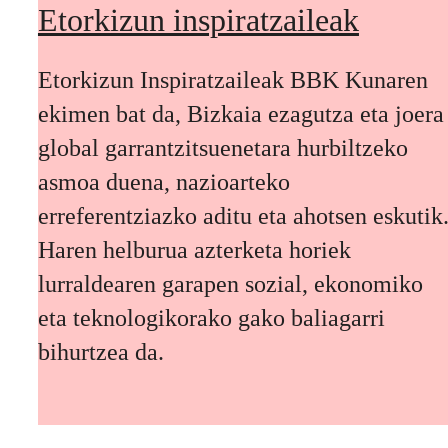
Etorkizun inspiratzaileak
Etorkizun Inspiratzaileak BBK Kunaren
ekimen bat da, Bizkaia ezagutza eta joera
global garrantzitsuenetara hurbiltzeko
asmoa duena, nazioarteko
erreferentziazko aditu eta ahotsen eskutik
Haren helburua azterketa horiek
lurraldearen garapen sozial, ekonomiko
eta teknologikorako gako baliagarri
bihurtzea da.