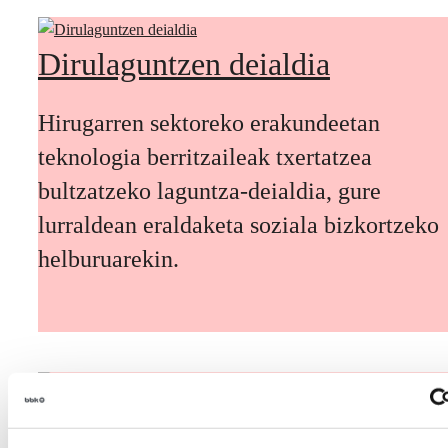
Dirulaguntzen deialdia
Hirugarren sektoreko erakundeetan
teknologia berritzaileak txertatzea
bultzatzeko laguntza-deialdia, gure
lurraldean eraldaketa soziala bizkortzeko
helburuarekin.
Etorkizuneko biztanleak