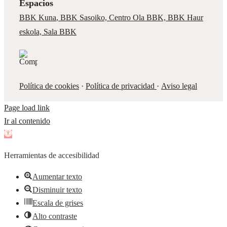
Espacios
BBK Kuna
,
BBK Sasoiko,
Centro Ola BBK, BBK
Haur
eskola,
Sala BBK
Política de cookies
·
Política de privacidad
·
Aviso legal
Page load link
Ir al contenido
Abrir
barra
Herramientas de accesibilidad
de
herramientas
Aumentar texto
Disminuir texto
Escala de grises
Alto contraste