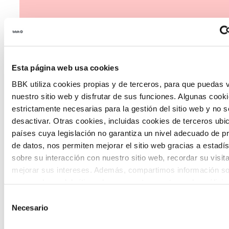
Esta página web usa cookies
The Future Game
BBK utiliza cookies propias y de terceros, para que puedas v
nuestro sitio web y disfrutar de sus funciones. Algunas cook
The Future Game es un laboratorio de
estrictamente necesarias para la gestión del sitio web y no 
desactivar. Otras cookies, incluidas cookies de terceros ub
participación juvenil que recoge las
países cuya legislación no garantiza un nivel adecuado de p
cosmovisiones de las nuevas generaciones
de datos, nos permiten mejorar el sitio web gracias a estadís
en las temáticas que más les preocupan
sobre su interacción con nuestro sitio web, recordar su visit
mejorar sus intereses. Además, compartimos información so
hacia el futuro a través de una experienci
uso que haga del sitio web con nuestros partners de análisis
gamificada.
quienes pueden combinarla con otra información que les ha
Selección
proporcionado o que hayan recopilado a partir del uso que 
Necesario
de
de sus servicios. A continuación, puede seleccionar sus pref
consentimiento