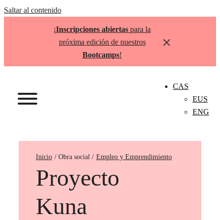
Saltar al contenido
¡
Inscripciones abiertas
para la
×
próxima edición de nuestros
Bootcamps
!
CAS
EUS
ENG
Inicio
Empleo y Emprendimiento
Proyecto
Kuna