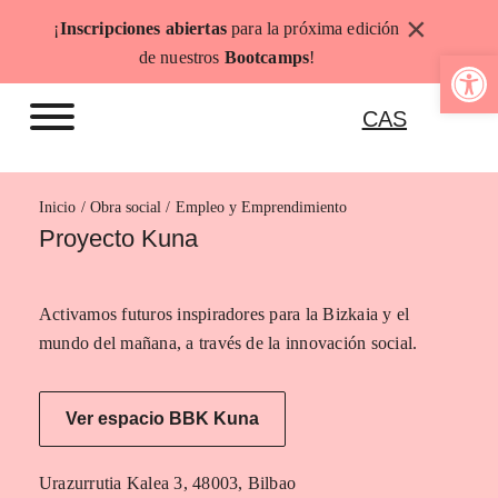
Saltar
×
¡
Inscripciones abiertas
para la próxima edición
al
Abrir b
de nuestros
Bootcamps
!
contenido
CAS
Inicio
Empleo y Emprendimiento
Proyecto Kuna
Activamos futuros inspiradores para la Bizkaia y el
mundo del mañana, a través de la innovación social.
Ver espacio BBK Kuna
Urazurrutia Kalea 3, 48003, Bilbao