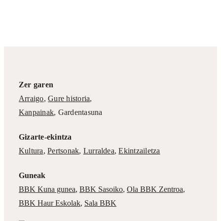
Zer garen
Arraigo
,
Gure historia
,
Kanpainak
, Gardentasuna
Gizarte-ekintza
Kultura
,
Pertsonak
,
Lurraldea
,
Ekintzailetza
Guneak
BBK Kuna gunea
,
BBK Sasoiko
,
Ola BBK Zentroa
,
BBK Haur Eskolak
,
Sala BBK