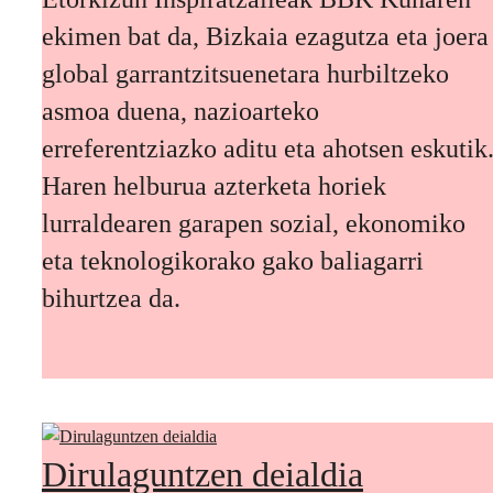
ekimen bat da, Bizkaia ezagutza eta joera
global garrantzitsuenetara hurbiltzeko
asmoa duena, nazioarteko
erreferentziazko aditu eta ahotsen eskutik
Haren helburua azterketa horiek
lurraldearen garapen sozial, ekonomiko
eta teknologikorako gako baliagarri
bihurtzea da.
Dirulaguntzen deialdia