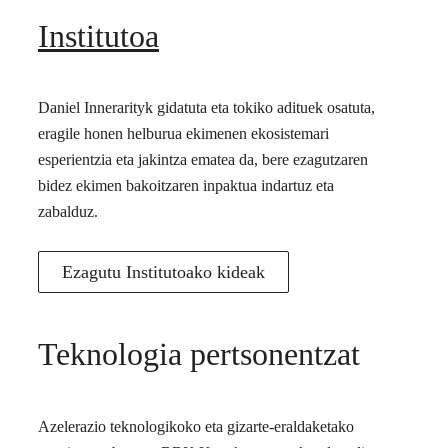
Institutoa
Daniel Innerarityk gidatuta eta tokiko adituek osatuta,
eragile honen helburua ekimenen ekosistemari
esperientzia eta jakintza ematea da, bere ezagutzaren
bidez ekimen bakoitzaren inpaktua indartuz eta
zabalduz.
Ezagutu Institutoako kideak
Teknologia pertsonentzat
Azelerazio teknologikoko eta gizarte-eraldaketako