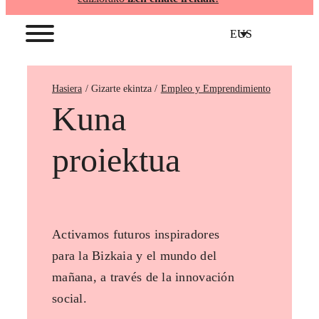
EUS
Hasiera
Empleo y Emprendimiento
Kuna
proiektua
Activamos futuros inspiradores
para la Bizkaia y el mundo del
mañana, a través de la innovación
social.