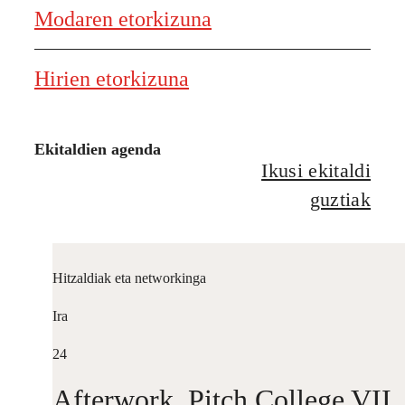
Modaren etorkizuna
Hirien etorkizuna
Ekitaldien agenda
Ikusi ekitaldi
guztiak
Hitzaldiak eta networkinga
Ira
24
Afterwork. Pitch College VII.