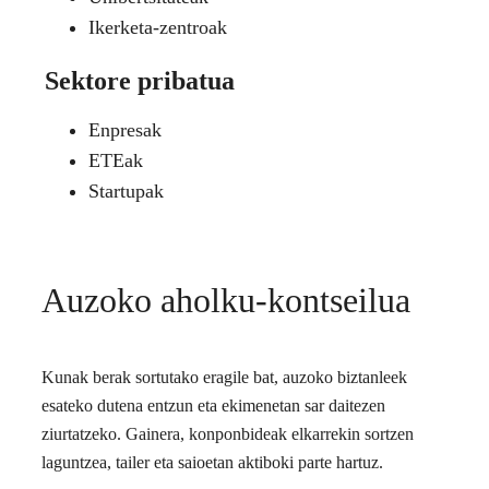
Ikerketa-zentroak
Sektore pribatua
Enpresak
ETEak
Startupak
Auzoko aholku-kontseilua
Kunak berak sortutako eragile bat, auzoko biztanleek
esateko dutena entzun eta ekimenetan sar daitezen
ziurtatzeko. Gainera, konponbideak elkarrekin sortzen
laguntzea, tailer eta saioetan aktiboki parte hartuz.