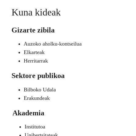
Kuna kideak
Gizarte zibila
Auzoko aholku-kontseilua
Elkarteak
Herritarrak
Sektore publikoa
Bilboko Udala
Erakundeak
Akademia
Institutoa
Unibertsitateak