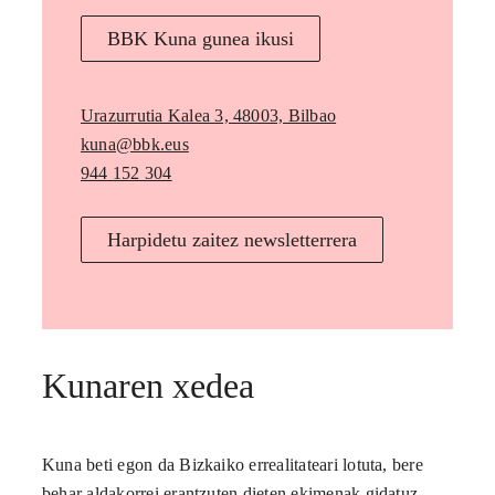
BBK Kuna gunea ikusi
Urazurrutia Kalea 3, 48003, Bilbao
kuna@bbk.eus
944 152 304
Harpidetu zaitez newsletterrera
Kunaren xedea
Kuna beti egon da Bizkaiko errealitateari lotuta, bere
behar aldakorrei erantzuten dieten ekimenak gidatuz.