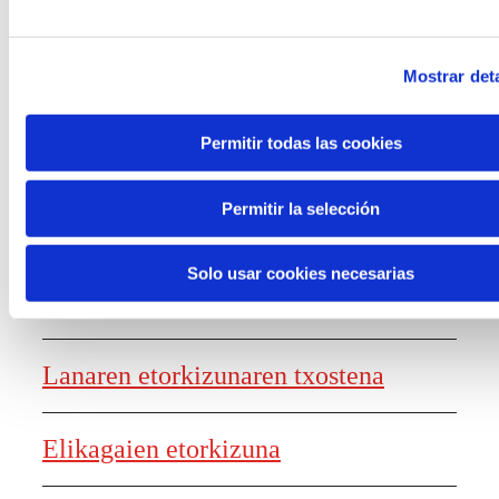
dituzten mundu-ikuskerak jasotzen
dituena, esperientzia gamifikatu baten
Mostrar deta
bidez.
Permitir todas las cookies
Permitir la selección
Solo usar cookies necesarias
Ezagutza sortzea
Lanaren etorkizunaren txostena
Elikagaien etorkizuna