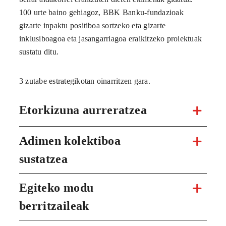
100 urte baino gehiagoz, BBK Banku-fundazioak
gizarte inpaktu positiboa sortzeko eta gizarte
inklusiboagoa eta jasangarriagoa eraikitzeko proiektuak
sustatu ditu.
3 zutabe estrategikotan oinarritzen gara.
Etorkizuna aurreratzea
Adimen kolektiboa
sustatzea
Egiteko modu
berritzaileak