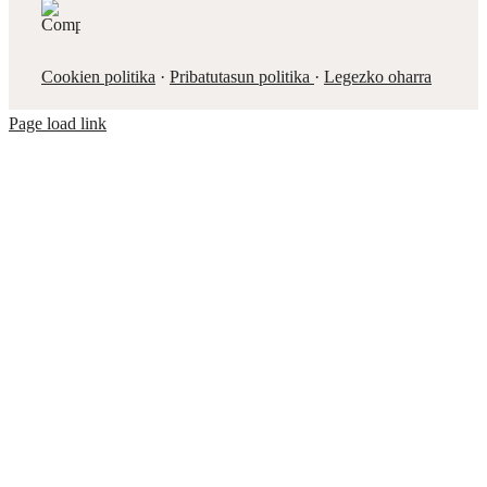
Cookien politika
·
Pribatutasun politika
·
Legezko oharra
Page load link