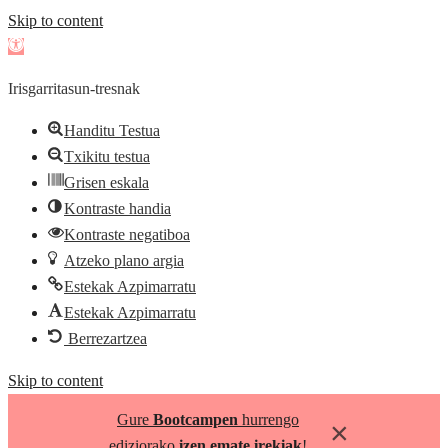
Skip to content
Open
toolbar
Irisgarritasun-tresnak
Handitu Testua
Txikitu testua
Grisen eskala
Kontraste handia
Kontraste negatiboa
Atzeko plano argia
Estekak Azpimarratu
Estekak Azpimarratu
Berrezartzea
Skip to content
Gure
Bootcampen
hurrengo
×
ediziorako
izen emate irekiak
!