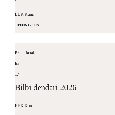
BBK Kuna
10:00h-12:00h
Erakusketak
Ira
17
Bilbi dendari 2026
BBK Kuna