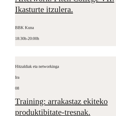
Ikasturte itzulera.
BBK Kuna
18:30h-20:00h
Hitzaldiak eta networkinga
Ira
08
Training: arrakastaz ekiteko
produktibitate-tresnak.