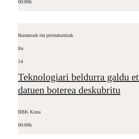
00:00h
Ikastaroak eta prestakuntzak
Ira
14
Teknologiari beldurra galdu et
datuen boterea deskubritu
BBK Kuna
00:00h