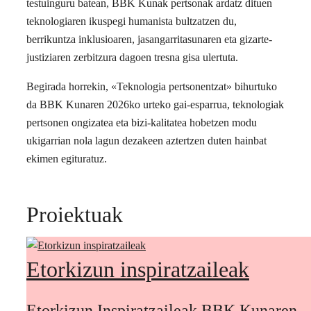
testuinguru batean, BBK Kunak pertsonak ardatz dituen
teknologiaren ikuspegi humanista bultzatzen du,
berrikuntza inklusioaren, jasangarritasunaren eta gizarte-
justiziaren zerbitzura dagoen tresna gisa ulertuta.
Begirada horrekin, «Teknologia pertsonentzat» bihurtuko
da BBK Kunaren 2026ko urteko gai-esparrua, teknologiak
pertsonen ongizatea eta bizi-kalitatea hobetzen modu
ukigarrian nola lagun dezakeen aztertzen duten hainbat
ekimen egituratuz.
Proiektuak
Etorkizun inspiratzaileak
Etorkizun Inspiratzaileak BBK Kunaren