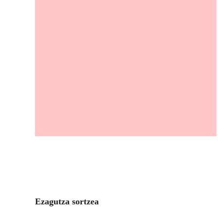
Ezagutza sortzea