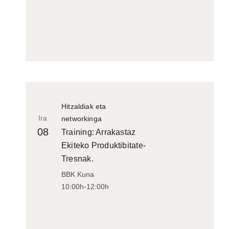
Hitzaldiak eta
Ira
networkinga
08
Training: Arrakastaz
Ekiteko Produktibitate-
Tresnak.
BBK Kuna
10:00h-12:00h