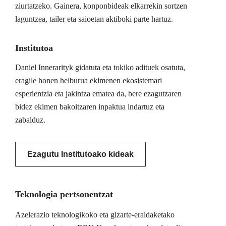
ziurtatzeko. Gainera, konponbideak elkarrekin sortzen
laguntzea, tailer eta saioetan aktiboki parte hartuz.
Institutoa
Daniel Innerarityk gidatuta eta tokiko adituek osatuta,
eragile honen helburua ekimenen ekosistemari
esperientzia eta jakintza ematea da, bere ezagutzaren
bidez ekimen bakoitzaren inpaktua indartuz eta
zabalduz.
Ezagutu Institutoako kideak
Teknologia pertsonentzat
Azelerazio teknologikoko eta gizarte-eraldaketako