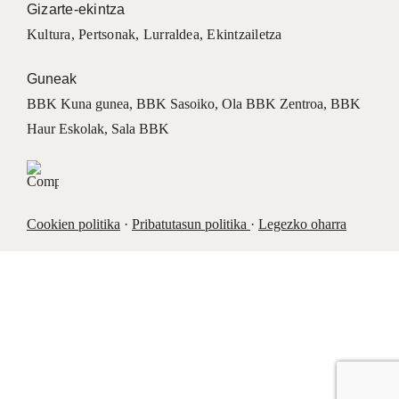
Gizarte-ekintza
Kultura
,
Pertsonak
,
Lurraldea
,
Ekintzailetza
Guneak
BBK Kuna gunea
,
BBK Sasoiko
,
Ola BBK Zentroa
,
BBK
Haur Eskolak
,
Sala BBK
Cookien politika
·
Pribatutasun politika
·
Legezko oharra