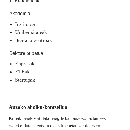
Erakundeak
Akademia
Institutoa
Unibertsitateak
Ikerketa-zentroak
Sektore pribatua
Enpresak
ETEak
Startupak
Auzoko aholku-kontseilua
Kunak berak sortutako eragile bat, auzoko biztanleek
esateko dutena entzun eta ekimenetan sar daitezen