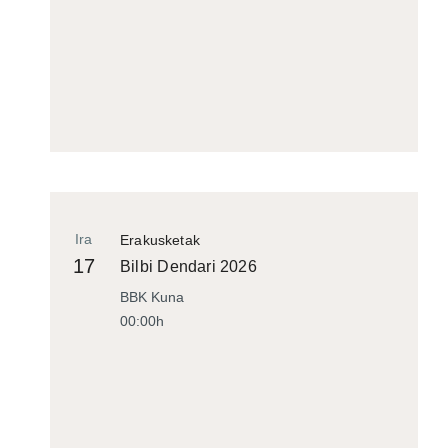
Ira
Erakusketak
17
Bilbi Dendari 2026
BBK Kuna
00:00h