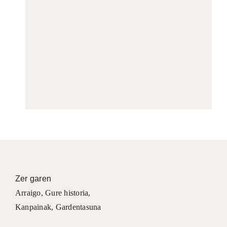
Zer garen
Arraigo
,
Gure historia
,
Kanpainak
, Gardentasuna