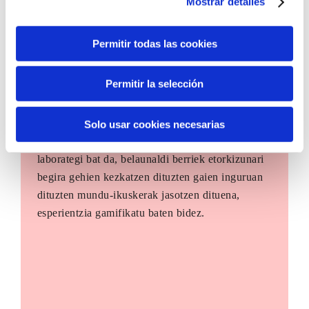
Mostrar detalles
Permitir todas las cookies
Permitir la selección
The Future Game
Solo usar cookies necesarias
The Future Game gazteen parte-hartzerako
laborategi bat da, belaunaldi berriek etorkizunari
begira gehien kezkatzen dituzten gaien inguruan
dituzten mundu-ikuskerak jasotzen dituena,
esperientzia gamifikatu baten bidez.