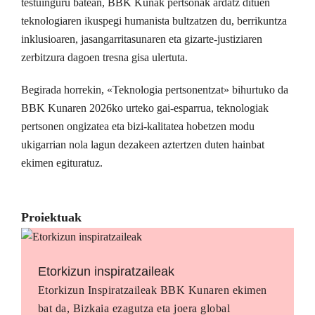
testuinguru batean, BBK Kunak pertsonak ardatz dituen
teknologiaren ikuspegi humanista bultzatzen du, berrikuntza
inklusioaren, jasangarritasunaren eta gizarte-justiziaren
zerbitzura dagoen tresna gisa ulertuta.
Begirada horrekin, «Teknologia pertsonentzat» bihurtuko da
BBK Kunaren 2026ko urteko gai-esparrua, teknologiak
pertsonen ongizatea eta bizi-kalitatea hobetzen modu
ukigarrian nola lagun dezakeen aztertzen duten hainbat
ekimen egituratuz.
Proiektuak
Etorkizun inspiratzaileak
Etorkizun Inspiratzaileak BBK Kunaren ekimen
bat da, Bizkaia ezagutza eta joera global