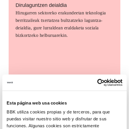
Dirulaguntzen deialdia
Hirugarren sektoreko erakundeetan teknologia
berritzaileak txertatzea bultzatzeko laguntza-
deialdia, gure lurraldean eraldaketa soziala
bizkortzeko helburuarekin.
Esta página web usa cookies
BBK utiliza cookies propias y de terceros, para que
puedas visitar nuestro sitio web y disfrutar de sus
funciones. Algunas cookies son estrictamente