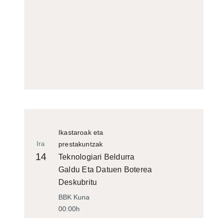
Ikastaroak eta
Ira
prestakuntzak
14
Teknologiari Beldurra
Galdu Eta Datuen Boterea
Deskubritu
BBK Kuna
00:00h