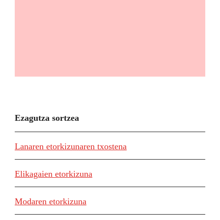
Ezagutza sortzea
Lanaren etorkizunaren txostena
Elikagaien etorkizuna
Modaren etorkizuna