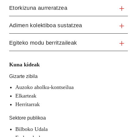
Etorkizuna aurreratzea
Adimen kolektiboa sustatzea
Egiteko modu berritzaileak
Kuna kideak
Gizarte zibila
Auzoko aholku-kontseilua
Elkarteak
Herritarrak
Sektore publikoa
Bilboko Udala