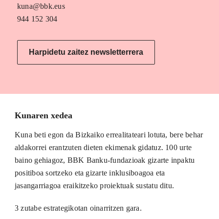
kuna@bbk.eus
944 152 304
Harpidetu zaitez newsletterrera
Kunaren xedea
Kuna beti egon da Bizkaiko errealitateari lotuta, bere behar
aldakorrei erantzuten dieten ekimenak gidatuz. 100 urte
baino gehiagoz, BBK Banku-fundazioak gizarte inpaktu
positiboa sortzeko eta gizarte inklusiboagoa eta
jasangarriagoa eraikitzeko proiektuak sustatu ditu.
3 zutabe estrategikotan oinarritzen gara.