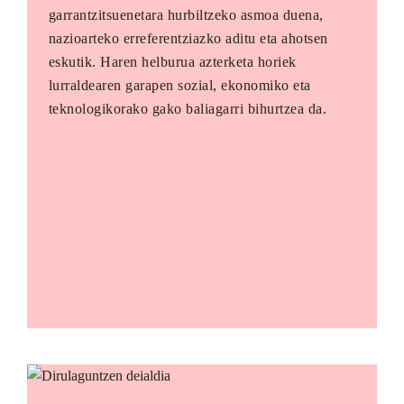
garrantzitsuenetara hurbiltzeko asmoa duena,
nazioarteko erreferentziazko aditu eta ahotsen
eskutik. Haren helburua azterketa horiek
lurraldearen garapen sozial, ekonomiko eta
teknologikorako gako baliagarri bihurtzea da.