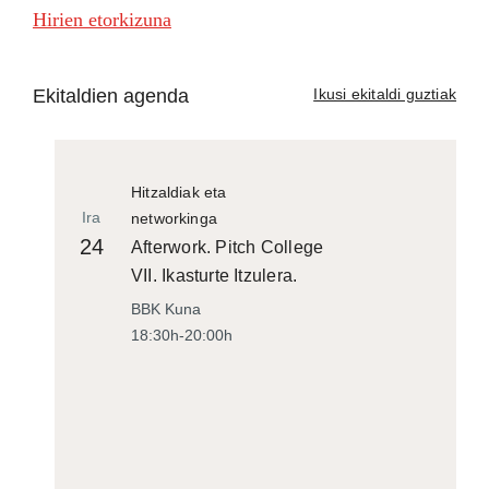
Hirien etorkizuna
Ekitaldien agenda
Ikusi ekitaldi guztiak
Hitzaldiak eta
Ira
networkinga
24
Afterwork. Pitch College
VII. Ikasturte Itzulera.
BBK Kuna
18:30h-20:00h