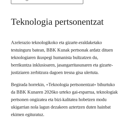
Teknologia pertsonentzat
Azelerazio teknologikoko eta gizarte-eraldaketako
testuinguru batean, BBK Kunak pertsonak ardatz dituen
teknologiaren ikuspegi humanista bultzatzen du,
berrikuntza inklusioaren, jasangarritasunaren eta gizarte-
justiziaren zerbitzura dagoen tresna gisa ulertuta.
Begirada horrekin, «Teknologia pertsonentzat» bihurtuko
da BBK Kunaren 2026ko urteko gai-esparrua, teknologiak
pertsonen ongizatea eta bizi-kalitatea hobetzen modu
ukigarrian nola lagun dezakeen aztertzen duten hainbat
ekimen egituratuz.