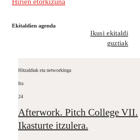
Hirien etorkizuna
Ekitaldien agenda
Ikusi ekitaldi
guztiak
Hitzaldiak eta networkinga
Ira
24
Afterwork. Pitch College VII.
Ikasturte itzulera.