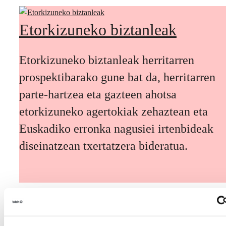
Etorkizuneko biztanleak
Etorkizuneko biztanleak herritarren
prospektibarako gune bat da, herritarren
parte-hartzea eta gazteen ahotsa
etorkizuneko agertokiak zehaztean eta
Euskadiko erronka nagusiei irtenbideak
diseinatzean txertatzera bideratua.