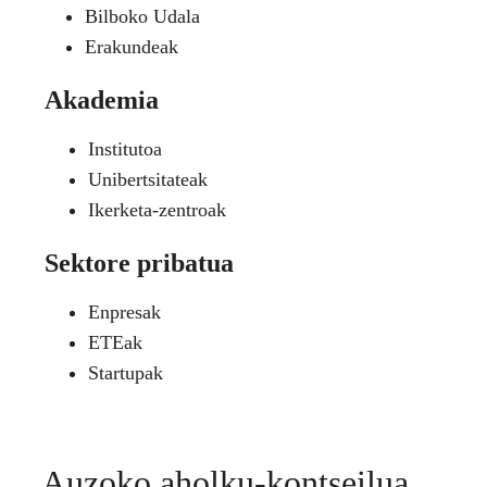
Bilboko Udala
Erakundeak
Akademia
Institutoa
Unibertsitateak
Ikerketa-zentroak
Sektore pribatua
Enpresak
ETEak
Startupak
Auzoko aholku-kontseilua