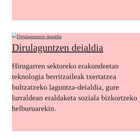
Dirulaguntzen deialdia
Hirugarren sektoreko erakundeetan
teknologia berritzaileak txertatzea
bultzatzeko laguntza-deialdia, gure
lurraldean eraldaketa soziala bizkortzeko
helburuarekin.