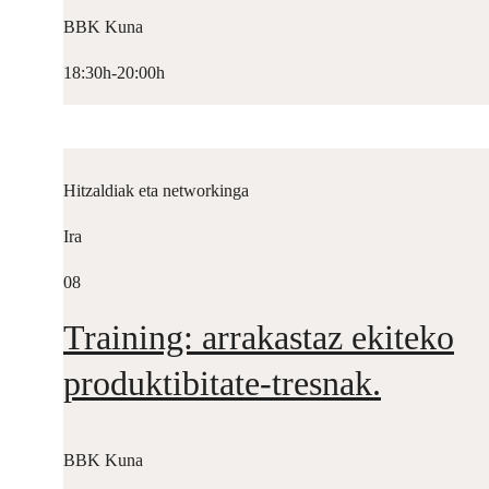
BBK Kuna
18:30h-20:00h
Hitzaldiak eta networkinga
Ira
08
Training: arrakastaz ekiteko
produktibitate-tresnak.
BBK Kuna