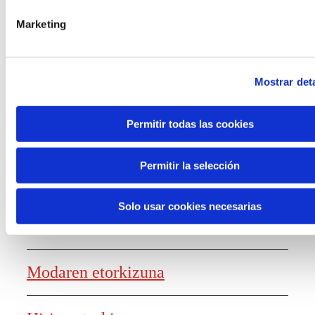
laguntzak
Marketing
Mostrar deta
Ezagutza sortzea
Permitir todas las cookies
Permitir la selección
Lanaren etorkizunaren txostena
Solo usar cookies necesarias
Elikagaien etorkizuna
Modaren etorkizuna