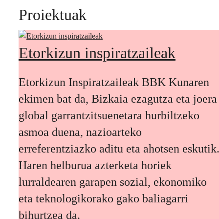
Proiektuak
Etorkizun inspiratzaileak
Etorkizun Inspiratzaileak BBK Kunaren
ekimen bat da, Bizkaia ezagutza eta joera
global garrantzitsuenetara hurbiltzeko
asmoa duena, nazioarteko
erreferentziazko aditu eta ahotsen eskutik
Haren helburua azterketa horiek
lurraldearen garapen sozial, ekonomiko
eta teknologikorako gako baliagarri
bihurtzea da.