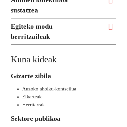
sustatzea
Egiteko modu
berritzaileak
Kuna kideak
Gizarte zibila
Auzoko aholku-kontseilua
Elkarteak
Herritarrak
Sektore publikoa