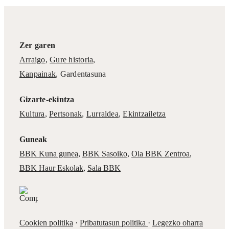
Zer garen
Arraigo
,
Gure historia
,
Kanpainak
, Gardentasuna
Gizarte-ekintza
Kultura
,
Pertsonak
,
Lurraldea
,
Ekintzailetza
Guneak
BBK Kuna gunea
,
BBK Sasoiko
,
Ola BBK Zentroa
,
BBK Haur Eskolak
,
Sala BBK
Cookien politika
·
Pribatutasun politika
·
Legezko oharra