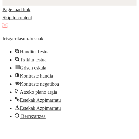
Page load link
Skip to content
Open
toolbar
Irisgarritasun-tresnak
Handitu Testua
Txikitu testua
Grisen eskala
Kontraste handia
Kontraste negatiboa
Atzeko plano argia
Estekak Azpimarratu
Estekak Azpimarratu
Berrezartzea