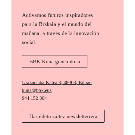
Activamos futuros inspiradores
para la Bizkaia y el mundo del
mañana, a través de la innovación
social.
BBK Kuna gunea ikusi
Urazurrutia Kalea 3, 48003, Bilbao
kuna@bbk.eus
944 152 304
Harpidetu zaitez newsletterrera