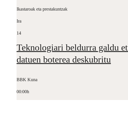
Ikastaroak eta prestakuntzak
Ira
14
Teknologiari beldurra galdu et
datuen boterea deskubritu
BBK Kuna
00:00h