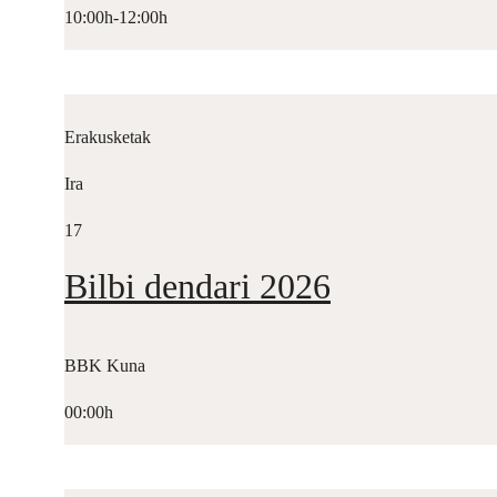
10:00h-12:00h
Erakusketak
Ira
17
Bilbi dendari 2026
BBK Kuna
00:00h