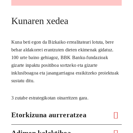
Kunaren xedea
Kuna beti egon da Bizkaiko errealitateari lotuta, bere
behar aldakorrei erantzuten dieten ekimenak gidatuz.
100 urte baino gehiagoz, BBK Banku-fundazioak
gizarte inpaktu positiboa sortzeko eta gizarte
inklusiboagoa eta jasangarriagoa eraikitzeko proiektuak
sustatu ditu.
3 zutabe estrategikotan oinarritzen gara.
Etorkizuna aurreratzea
Adimen kolektiboa