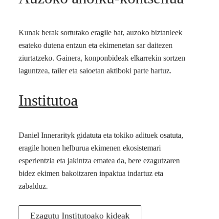
Kunak berak sortutako eragile bat, auzoko biztanleek
esateko dutena entzun eta ekimenetan sar daitezen
ziurtatzeko. Gainera, konponbideak elkarrekin sortzen
laguntzea, tailer eta saioetan aktiboki parte hartuz.
Institutoa
Daniel Innerarityk gidatuta eta tokiko adituek osatuta,
eragile honen helburua ekimenen ekosistemari
esperientzia eta jakintza ematea da, bere ezagutzaren
bidez ekimen bakoitzaren inpaktua indartuz eta
zabalduz.
Ezagutu Institutoako kideak