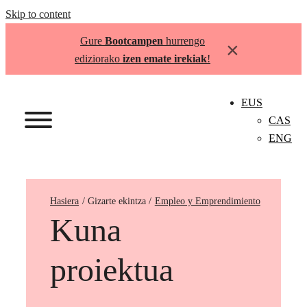
Skip to content
Gure
Bootcampen
hurrengo
×
ediziorako
izen emate irekiak
!
EUS
CAS
ENG
Hasiera
Empleo y Emprendimiento
Kuna
proiektua