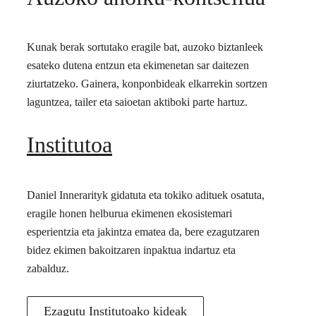
Kunak berak sortutako eragile bat, auzoko biztanleek
esateko dutena entzun eta ekimenetan sar daitezen
ziurtatzeko. Gainera, konponbideak elkarrekin sortzen
laguntzea, tailer eta saioetan aktiboki parte hartuz.
Institutoa
Daniel Innerarityk gidatuta eta tokiko adituek osatuta,
eragile honen helburua ekimenen ekosistemari
esperientzia eta jakintza ematea da, bere ezagutzaren
bidez ekimen bakoitzaren inpaktua indartuz eta
zabalduz.
Ezagutu Institutoako kideak