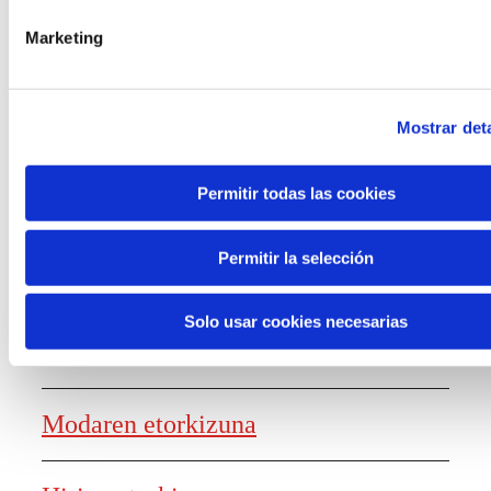
laguntzak
Marketing
Mostrar deta
Ezagutza sortzea
Permitir todas las cookies
Permitir la selección
Lanaren etorkizunaren txostena
Solo usar cookies necesarias
Elikagaien etorkizuna
Modaren etorkizuna