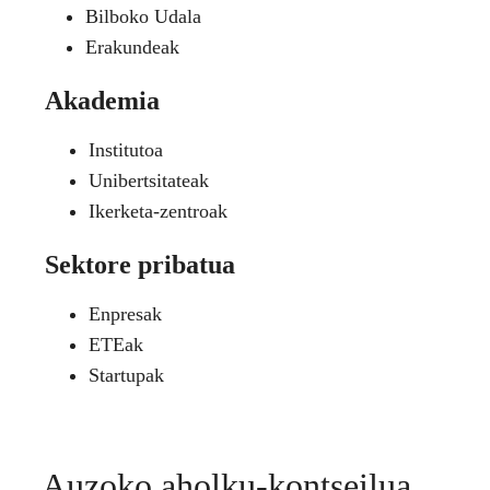
Bilboko Udala
Erakundeak
Akademia
Institutoa
Unibertsitateak
Ikerketa-zentroak
Sektore pribatua
Enpresak
ETEak
Startupak
Auzoko aholku-kontseilua