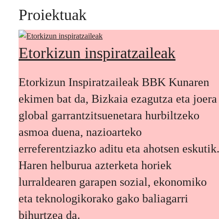
Proiektuak
Etorkizun inspiratzaileak
Etorkizun Inspiratzaileak BBK Kunaren
ekimen bat da, Bizkaia ezagutza eta joera
global garrantzitsuenetara hurbiltzeko
asmoa duena, nazioarteko
erreferentziazko aditu eta ahotsen eskutik
Haren helburua azterketa horiek
lurraldearen garapen sozial, ekonomiko
eta teknologikorako gako baliagarri
bihurtzea da.