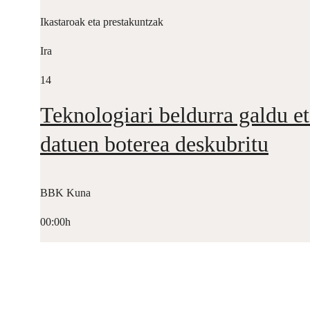
Ikastaroak eta prestakuntzak
Ira
14
Teknologiari beldurra galdu et
datuen boterea deskubritu
BBK Kuna
00:00h