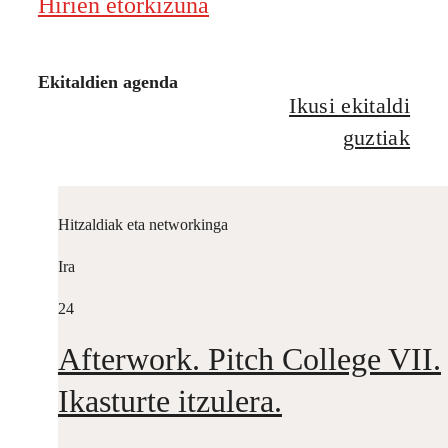
Hirien etorkizuna
Ekitaldien agenda
Ikusi ekitaldi
guztiak
Hitzaldiak eta networkinga
Ira
24
Afterwork. Pitch College VII.
Ikasturte itzulera.