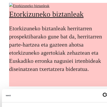
Etorkizuneko biztanleak
Etorkizuneko biztanleak herritarren
prospektibarako gune bat da, herritarren
parte-hartzea eta gazteen ahotsa
etorkizuneko agertokiak zehaztean eta
Euskadiko erronka nagusiei irtenbideak
diseinatzean txertatzera bideratua.