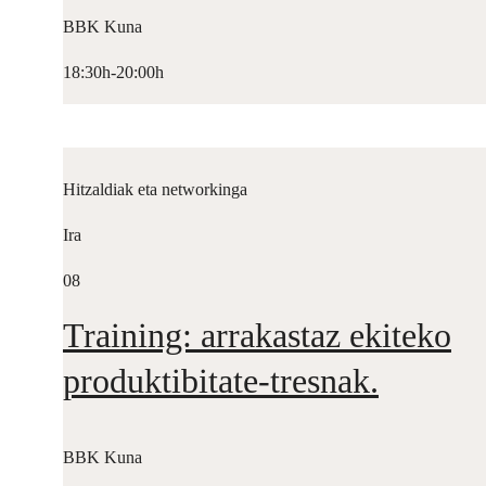
BBK Kuna
18:30h-20:00h
Hitzaldiak eta networkinga
Ira
08
Training: arrakastaz ekiteko
produktibitate-tresnak.
BBK Kuna