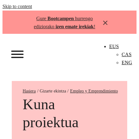
Skip to content
Gure
Bootcampen
hurrengo
×
ediziorako
izen emate irekiak
!
EUS
CAS
ENG
Hasiera
Empleo y Emprendimiento
Kuna
proiektua