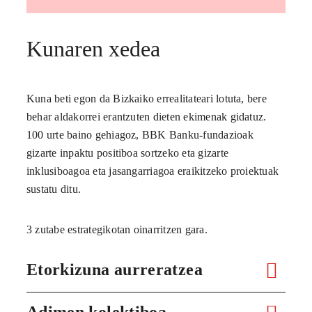
Kunaren xedea
Kuna beti egon da Bizkaiko errealitateari lotuta, bere
behar aldakorrei erantzuten dieten ekimenak gidatuz.
100 urte baino gehiagoz, BBK Banku-fundazioak
gizarte inpaktu positiboa sortzeko eta gizarte
inklusiboagoa eta jasangarriagoa eraikitzeko proiektuak
sustatu ditu.
3 zutabe estrategikotan oinarritzen gara.
Etorkizuna aurreratzea
Adimen kolektiboa