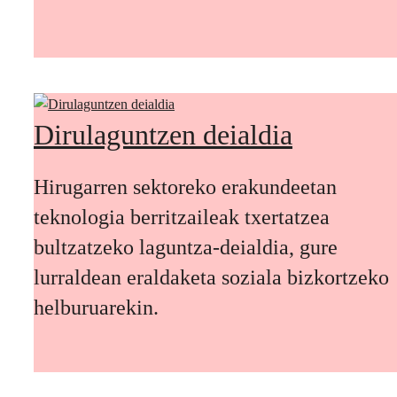
Dirulaguntzen deialdia
Hirugarren sektoreko erakundeetan
teknologia berritzaileak txertatzea
bultzatzeko laguntza-deialdia, gure
lurraldean eraldaketa soziala bizkortzeko
helburuarekin.