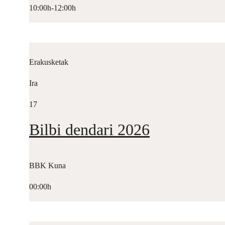
10:00h-12:00h
Erakusketak
Ira
17
Bilbi dendari 2026
BBK Kuna
00:00h