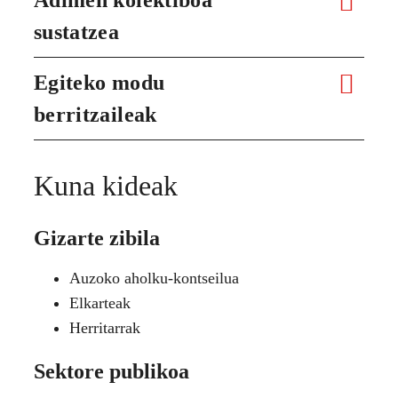
sustatzea
Egiteko modu
berritzaileak
Kuna kideak
Gizarte zibila
Auzoko aholku-kontseilua
Elkarteak
Herritarrak
Sektore publikoa