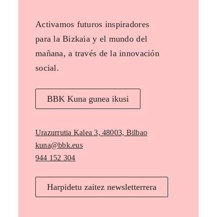
Activamos futuros inspiradores
para la Bizkaia y el mundo del
mañana, a través de la innovación
social.
BBK Kuna gunea ikusi
Urazurrutia Kalea 3, 48003, Bilbao
kuna@bbk.eus
944 152 304
Harpidetu zaitez newsletterrera