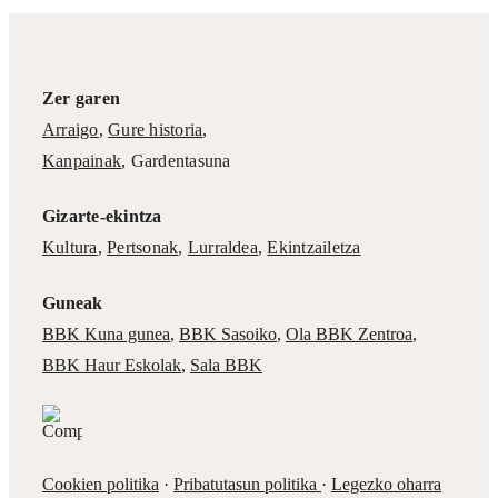
Zer garen
Arraigo
,
Gure historia
,
Kanpainak
, Gardentasuna
Gizarte-ekintza
Kultura
,
Pertsonak
,
Lurraldea
,
Ekintzailetza
Guneak
BBK Kuna gunea
,
BBK Sasoiko
,
Ola BBK Zentroa
,
BBK Haur Eskolak
,
Sala BBK
Cookien politika
·
Pribatutasun politika
·
Legezko oharra