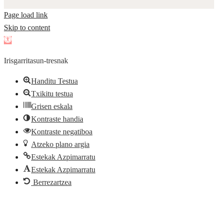
Page load link
Skip to content
Open
toolbar
Irisgarritasun-tresnak
Handitu Testua
Txikitu testua
Grisen eskala
Kontraste handia
Kontraste negatiboa
Atzeko plano argia
Estekak Azpimarratu
Estekak Azpimarratu
Berrezartzea