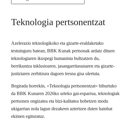
Teknologia pertsonentzat
Azelerazio teknologikoko eta gizarte-eraldaketako
testuinguru batean, BBK Kunak pertsonak ardatz dituen
teknologiaren ikuspegi humanista bultzatzen du,
berrikuntza inklusioaren, jasangarritasunaren eta gizarte-
justiziaren zerbitzura dagoen tresna gisa ulertuta.
Begirada horrekin, «Teknologia pertsonentzat» bihurtuko
da BBK Kunaren 2026ko urteko gai-esparrua, teknologiak
pertsonen ongizatea eta bizi-kalitatea hobetzen modu
ukigarrian nola lagun dezakeen aztertzen duten hainbat
ekimen egituratuz.