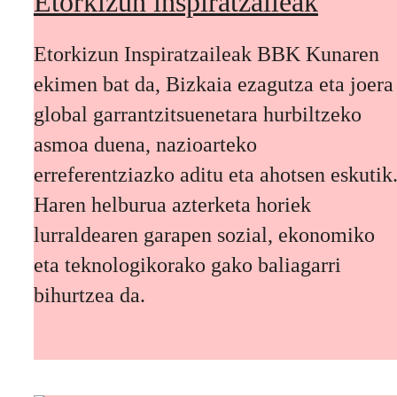
Etorkizun inspiratzaileak
Etorkizun Inspiratzaileak BBK Kunaren
ekimen bat da, Bizkaia ezagutza eta joera
global garrantzitsuenetara hurbiltzeko
asmoa duena, nazioarteko
erreferentziazko aditu eta ahotsen eskutik
Haren helburua azterketa horiek
lurraldearen garapen sozial, ekonomiko
eta teknologikorako gako baliagarri
bihurtzea da.