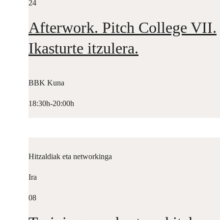
24
Afterwork. Pitch College VII.
Ikasturte itzulera.
BBK Kuna
18:30h-20:00h
Hitzaldiak eta networkinga
Ira
08