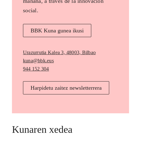
mañana, a través de la innovación
social.
BBK Kuna gunea ikusi
Urazurrutia Kalea 3, 48003, Bilbao
kuna@bbk.eus
944 152 304
Harpidetu zaitez newsletterrera
Kunaren xedea