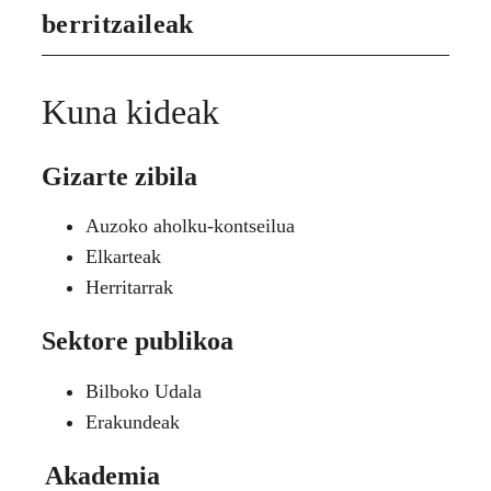
berritzaileak
Kuna kideak
Gizarte zibila
Auzoko aholku-kontseilua
Elkarteak
Herritarrak
Sektore publikoa
Bilboko Udala
Erakundeak
Akademia