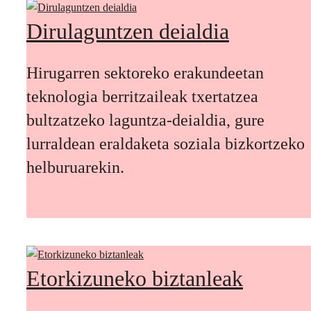
Dirulaguntzen deialdia
Hirugarren sektoreko erakundeetan
teknologia berritzaileak txertatzea
bultzatzeko laguntza-deialdia, gure
lurraldean eraldaketa soziala bizkortzeko
helburuarekin.
Etorkizuneko biztanleak