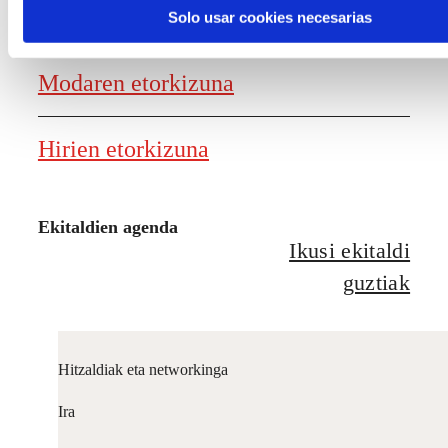
Elikagaien etorkizuna
Solo usar cookies necesarias
Modaren etorkizuna
Hirien etorkizuna
Ekitaldien agenda
Ikusi ekitaldi
guztiak
Hitzaldiak eta networkinga
Ira