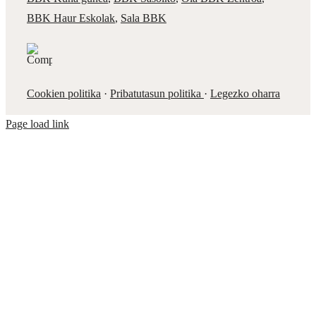
BBK Haur Eskolak
,
Sala BBK
Cookien politika
·
Pribatutasun politika
·
Legezko oharra
Page load link