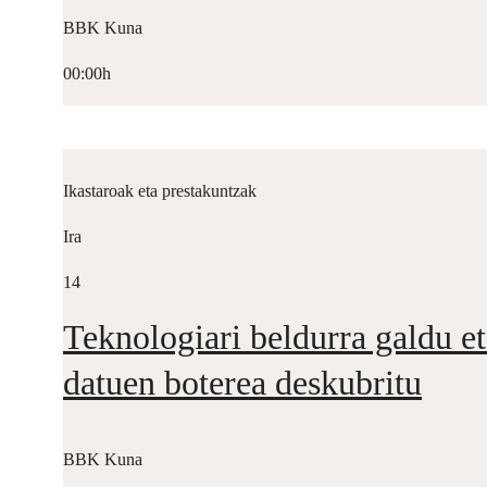
BBK Kuna
00:00h
Ikastaroak eta prestakuntzak
Ira
14
Teknologiari beldurra galdu et
datuen boterea deskubritu
BBK Kuna