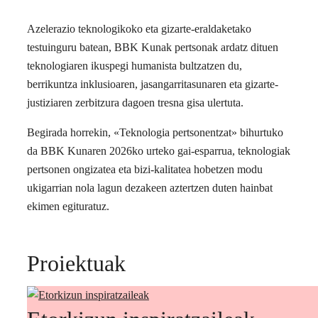
Azelerazio teknologikoko eta gizarte-eraldaketako
testuinguru batean, BBK Kunak pertsonak ardatz dituen
teknologiaren ikuspegi humanista bultzatzen du,
berrikuntza inklusioaren, jasangarritasunaren eta gizarte-
justiziaren zerbitzura dagoen tresna gisa ulertuta.
Begirada horrekin, «Teknologia pertsonentzat» bihurtuko
da BBK Kunaren 2026ko urteko gai-esparrua, teknologiak
pertsonen ongizatea eta bizi-kalitatea hobetzen modu
ukigarrian nola lagun dezakeen aztertzen duten hainbat
ekimen egituratuz.
Proiektuak