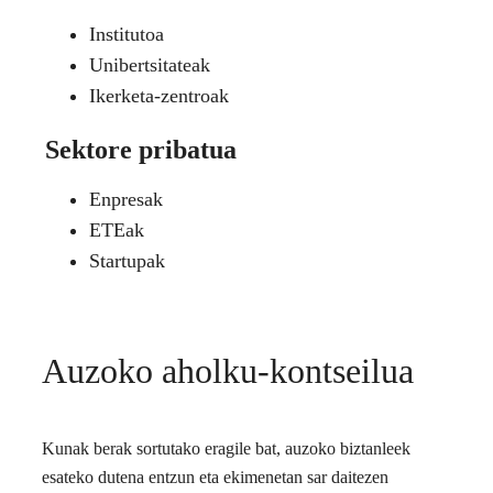
Institutoa
Unibertsitateak
Ikerketa-zentroak
Sektore pribatua
Enpresak
ETEak
Startupak
Auzoko aholku-kontseilua
Kunak berak sortutako eragile bat, auzoko biztanleek
esateko dutena entzun eta ekimenetan sar daitezen