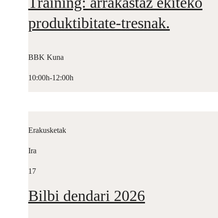
Training: arrakastaz ekiteko
produktibitate-tresnak.
BBK Kuna
10:00h-12:00h
Erakusketak
Ira
17
Bilbi dendari 2026