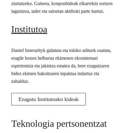
ziurtatzeko. Gainera, konponbideak elkarrekin sortzen
laguntzea, tailer eta saioetan aktiboki parte hartuz.
Institutoa
Daniel Innerarityk gidatuta eta tokiko adituek osatuta,
eragile honen helburua ekimenen ekosistemari
esperientzia eta jakintza ematea da, bere ezagutzaren
bidez ekimen bakoitzaren inpaktua indartuz eta
zabalduz.
Ezagutu Institutoako kideak
Teknologia pertsonentzat