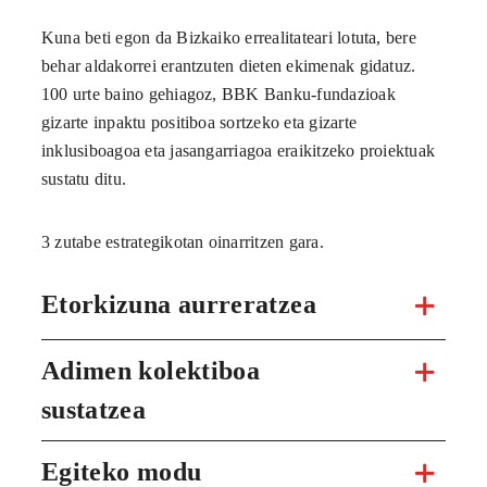
Kuna beti egon da Bizkaiko errealitateari lotuta, bere
behar aldakorrei erantzuten dieten ekimenak gidatuz.
100 urte baino gehiagoz, BBK Banku-fundazioak
gizarte inpaktu positiboa sortzeko eta gizarte
inklusiboagoa eta jasangarriagoa eraikitzeko proiektuak
sustatu ditu.
3 zutabe estrategikotan oinarritzen gara.
Etorkizuna aurreratzea
Adimen kolektiboa
sustatzea
Egiteko modu