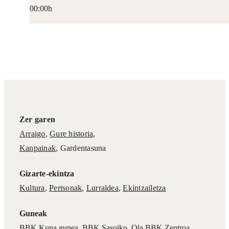
00:00h
Zer garen
Arraigo
,
Gure historia
,
Kanpainak
, Gardentasuna
Gizarte-ekintza
Kultura
,
Pertsonak
,
Lurraldea
,
Ekintzailetza
Guneak
BBK Kuna gunea
,
BBK Sasoiko
,
Ola BBK Zentroa
,