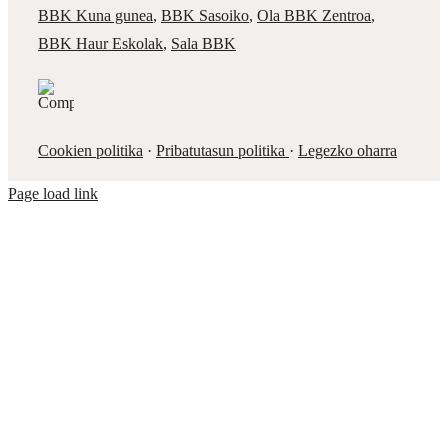
BBK Kuna gunea
,
BBK Sasoiko
,
Ola BBK Zentroa
,
BBK Haur Eskolak
,
Sala BBK
Cookien politika
·
Pribatutasun politika
·
Legezko oharra
Page load link