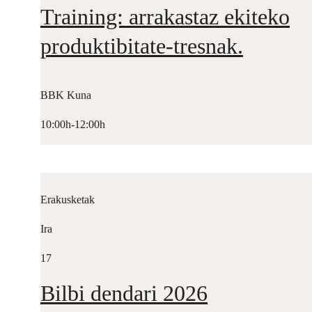
Training: arrakastaz ekiteko
produktibitate-tresnak.
BBK Kuna
10:00h-12:00h
Erakusketak
Ira
17
Bilbi dendari 2026