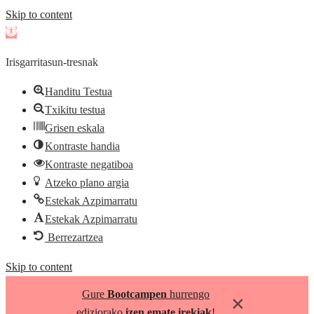
Skip to content
Open
toolbar
Irisgarritasun-tresnak
Handitu Testua
Txikitu testua
Grisen eskala
Kontraste handia
Kontraste negatiboa
Atzeko plano argia
Estekak Azpimarratu
Estekak Azpimarratu
Berrezartzea
Skip to content
Gure
Bootcampen
hurrengo
×
ediziorako
izen emate irekiak
!