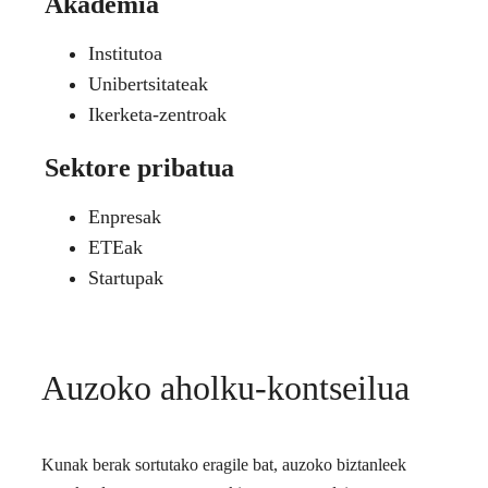
Akademia
Institutoa
Unibertsitateak
Ikerketa-zentroak
Sektore pribatua
Enpresak
ETEak
Startupak
Auzoko aholku-kontseilua
Kunak berak sortutako eragile bat, auzoko biztanleek