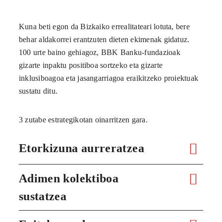
Kuna beti egon da Bizkaiko errealitateari lotuta, bere
behar aldakorrei erantzuten dieten ekimenak gidatuz.
100 urte baino gehiagoz, BBK Banku-fundazioak
gizarte inpaktu positiboa sortzeko eta gizarte
inklusiboagoa eta jasangarriagoa eraikitzeko proiektuak
sustatu ditu.
3 zutabe estrategikotan oinarritzen gara.
Etorkizuna aurreratzea
Adimen kolektiboa
sustatzea