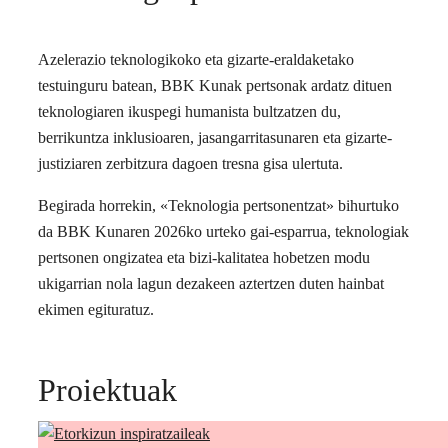
Azelerazio teknologikoko eta gizarte-eraldaketako
testuinguru batean, BBK Kunak pertsonak ardatz dituen
teknologiaren ikuspegi humanista bultzatzen du,
berrikuntza inklusioaren, jasangarritasunaren eta gizarte-
justiziaren zerbitzura dagoen tresna gisa ulertuta.
Begirada horrekin, «Teknologia pertsonentzat» bihurtuko
da BBK Kunaren 2026ko urteko gai-esparrua, teknologiak
pertsonen ongizatea eta bizi-kalitatea hobetzen modu
ukigarrian nola lagun dezakeen aztertzen duten hainbat
ekimen egituratuz.
Proiektuak