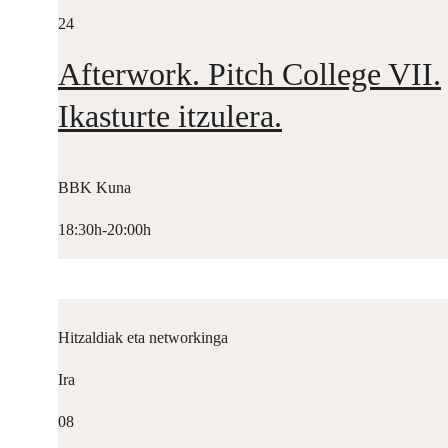
24
Afterwork. Pitch College VII.
Ikasturte itzulera.
BBK Kuna
18:30h-20:00h
Hitzaldiak eta networkinga
Ira
08