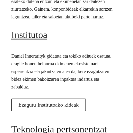
esateko dutena entzun eta ekimenetan sar daitezen
ziurtatzeko. Gainera, konponbideak elkarrekin sortzen
laguntzea, tailer eta saioetan aktiboki parte hartuz.
Institutoa
Daniel Innerarityk gidatuta eta tokiko adituek osatuta,
eragile honen helburua ekimenen ekosistemari
esperientzia eta jakintza ematea da, bere ezagutzaren
bidez ekimen bakoitzaren inpaktua indartuz eta
zabalduz.
Ezagutu Institutoako kideak
Teknologia pertsonentzat