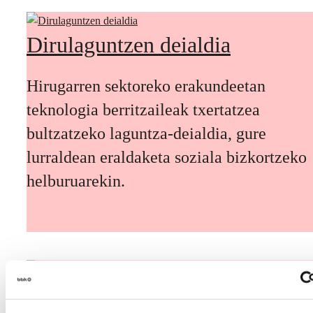
Dirulaguntzen deialdia
Hirugarren sektoreko erakundeetan
teknologia berritzaileak txertatzea
bultzatzeko laguntza-deialdia, gure
lurraldean eraldaketa soziala bizkortzeko
helburuarekin.
Etorkizuneko biztanleak