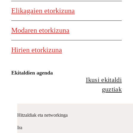
Elikagaien etorkizuna
Modaren etorkizuna
Hirien etorkizuna
Ekitaldien agenda
Ikusi ekitaldi
guztiak
Hitzaldiak eta networkinga
Ira