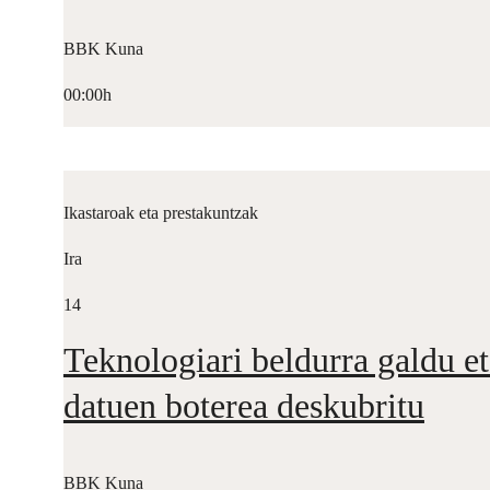
BBK Kuna
00:00h
Ikastaroak eta prestakuntzak
Ira
14
Teknologiari beldurra galdu et
datuen boterea deskubritu
BBK Kuna