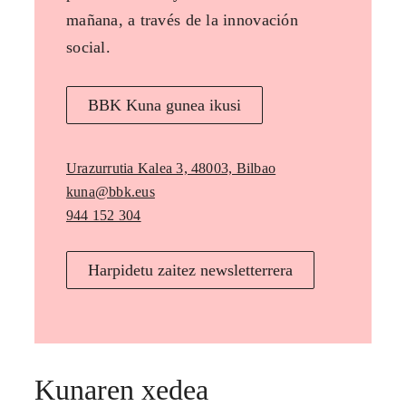
mañana, a través de la innovación
social.
BBK Kuna gunea ikusi
Urazurrutia Kalea 3, 48003, Bilbao
kuna@bbk.eus
944 152 304
Harpidetu zaitez newsletterrera
Kunaren xedea