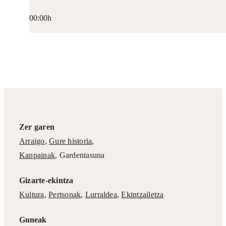
00:00h
Zer garen
Arraigo
,
Gure historia
,
Kanpainak
, Gardentasuna
Gizarte-ekintza
Kultura
,
Pertsonak
,
Lurraldea
,
Ekintzailetza
Guneak