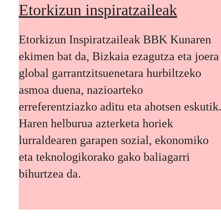
Etorkizun inspiratzaileak
Etorkizun Inspiratzaileak BBK Kunaren
ekimen bat da, Bizkaia ezagutza eta joera
global garrantzitsuenetara hurbiltzeko
asmoa duena, nazioarteko
erreferentziazko aditu eta ahotsen eskutik
Haren helburua azterketa horiek
lurraldearen garapen sozial, ekonomiko
eta teknologikorako gako baliagarri
bihurtzea da.