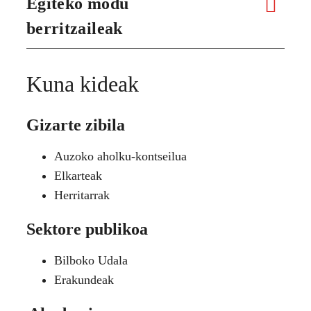
Egiteko modu
berritzaileak
Kuna kideak
Gizarte zibila
Auzoko aholku-kontseilua
Elkarteak
Herritarrak
Sektore publikoa
Bilboko Udala
Erakundeak