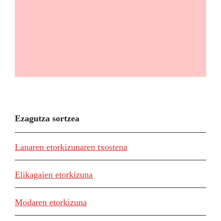
Ezagutza sortzea
Lanaren etorkizunaren txostena
Elikagaien etorkizuna
Modaren etorkizuna