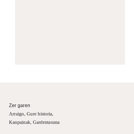
Zer garen
Arraigo
,
Gure historia
,
Kanpainak
, Gardentasuna