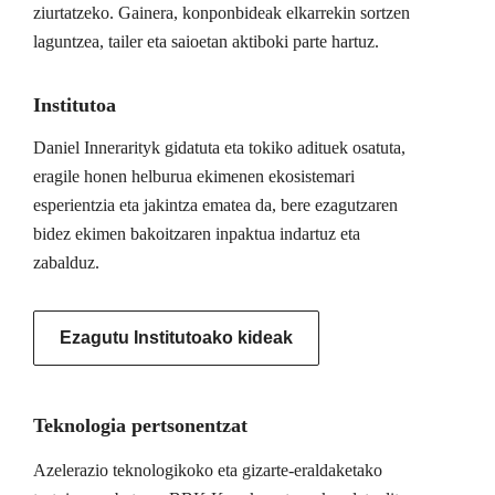
ziurtatzeko. Gainera, konponbideak elkarrekin sortzen
laguntzea, tailer eta saioetan aktiboki parte hartuz.
Institutoa
Daniel Innerarityk gidatuta eta tokiko adituek osatuta,
eragile honen helburua ekimenen ekosistemari
esperientzia eta jakintza ematea da, bere ezagutzaren
bidez ekimen bakoitzaren inpaktua indartuz eta
zabalduz.
Ezagutu Institutoako kideak
Teknologia pertsonentzat
Azelerazio teknologikoko eta gizarte-eraldaketako