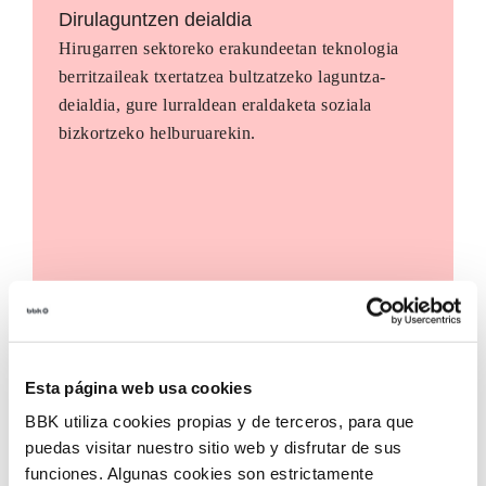
Dirulaguntzen deialdia
Hirugarren sektoreko erakundeetan teknologia
berritzaileak txertatzea bultzatzeko laguntza-
deialdia, gure lurraldean eraldaketa soziala
bizkortzeko helburuarekin.
Esta página web usa cookies
BBK utiliza cookies propias y de terceros, para que
puedas visitar nuestro sitio web y disfrutar de sus
funciones. Algunas cookies son estrictamente