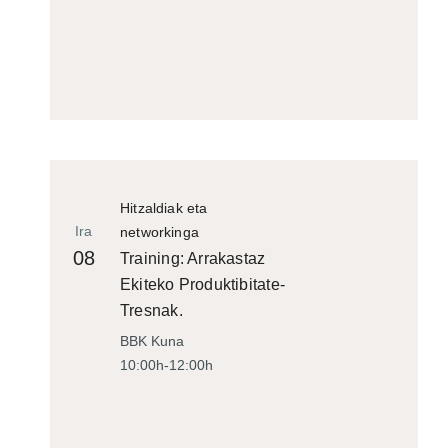
Hitzaldiak eta
Ira
networkinga
08
Training: Arrakastaz
Ekiteko Produktibitate-
Tresnak.
BBK Kuna
10:00h-12:00h