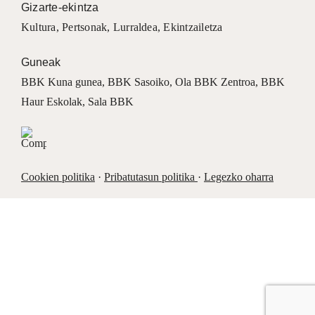
Gizarte-ekintza
Kultura
,
Pertsonak
,
Lurraldea
,
Ekintzailetza
Guneak
BBK Kuna gunea
,
BBK Sasoiko
,
Ola BBK Zentroa
,
BBK
Haur Eskolak
,
Sala BBK
Cookien politika
·
Pribatutasun politika
·
Legezko oharra