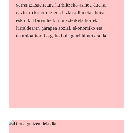
garrantzitsuenetara hurbiltzeko asmoa duena,
nazioarteko erreferentziazko aditu eta ahotsen
eskutik. Haren helburua azterketa horiek
lurraldearen garapen sozial, ekonomiko eta
teknologikorako gako baliagarri bihurtzea da.