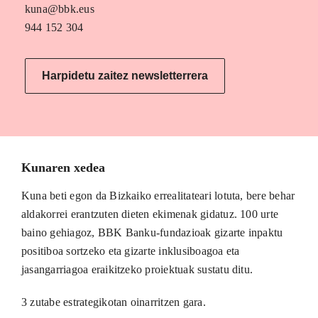
kuna@bbk.eus
944 152 304
Harpidetu zaitez newsletterrera
Kunaren xedea
Kuna beti egon da Bizkaiko errealitateari lotuta, bere behar
aldakorrei erantzuten dieten ekimenak gidatuz. 100 urte
baino gehiagoz, BBK Banku-fundazioak gizarte inpaktu
positiboa sortzeko eta gizarte inklusiboagoa eta
jasangarriagoa eraikitzeko proiektuak sustatu ditu.
3 zutabe estrategikotan oinarritzen gara.