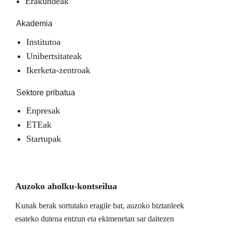
Erakundeak
Akademia
Institutoa
Unibertsitateak
Ikerketa-zentroak
Sektore pribatua
Enpresak
ETEak
Startupak
Auzoko aholku-kontseilua
Kunak berak sortutako eragile bat, auzoko biztanleek
esateko dutena entzun eta ekimenetan sar daitezen