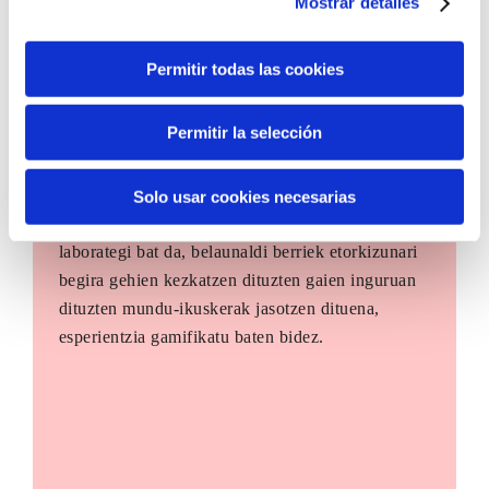
Mostrar detalles
Permitir todas las cookies
Permitir la selección
The Future Game
Solo usar cookies necesarias
The Future Game gazteen parte-hartzerako
laborategi bat da, belaunaldi berriek etorkizunari
begira gehien kezkatzen dituzten gaien inguruan
dituzten mundu-ikuskerak jasotzen dituena,
esperientzia gamifikatu baten bidez.