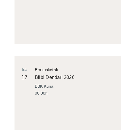
Ira
Erakusketak
17
Bilbi Dendari 2026
BBK Kuna
00:00h