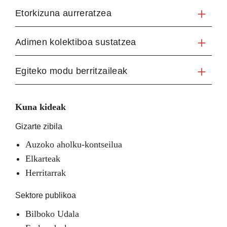
Etorkizuna aurreratzea
Adimen kolektiboa sustatzea
Egiteko modu berritzaileak
Kuna kideak
Gizarte zibila
Auzoko aholku-kontseilua
Elkarteak
Herritarrak
Sektore publikoa
Bilboko Udala