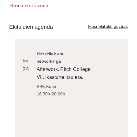
Hirien etorkizuna
Ekitaldien agenda
Ikusi ekitaldi guztiak
Hitzaldiak eta
Ira
networkinga
24
Afterwork. Pitch College
VII. Ikasturte Itzulera.
BBK Kuna
18:30h-20:00h