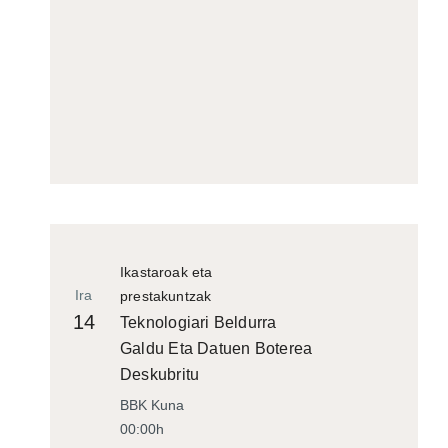
Ikastaroak eta
Ira
prestakuntzak
14
Teknologiari Beldurra
Galdu Eta Datuen Boterea
Deskubritu
BBK Kuna
00:00h