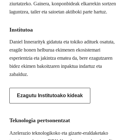
ziurtatzeko. Gainera, konponbideak elkarrekin sortzen
laguntzea, tailer eta saioetan aktiboki parte hartuz.
Institutoa
Daniel Innerarityk gidatuta eta tokiko adituek osatuta,
eragile honen helburua ekimenen ekosistemari
esperientzia eta jakintza ematea da, bere ezagutzaren
bidez ekimen bakoitzaren inpaktua indartuz eta
zabalduz.
Ezagutu Institutoako kideak
Teknologia pertsonentzat
Azelerazio teknologikoko eta gizarte-eraldaketako