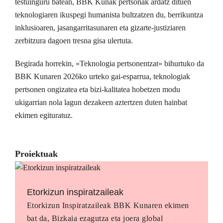
testuinguru batean, BBK Kunak pertsonak ardatz dituen
teknologiaren ikuspegi humanista bultzatzen du, berrikuntza
inklusioaren, jasangarritasunaren eta gizarte-justiziaren
zerbitzura dagoen tresna gisa ulertuta.
Begirada horrekin, «Teknologia pertsonentzat» bihurtuko da
BBK Kunaren 2026ko urteko gai-esparrua, teknologiak
pertsonen ongizatea eta bizi-kalitatea hobetzen modu
ukigarrian nola lagun dezakeen aztertzen duten hainbat
ekimen egituratuz.
Proiektuak
Etorkizun inspiratzaileak
Etorkizun Inspiratzaileak BBK Kunaren ekimen
bat da, Bizkaia ezagutza eta joera global