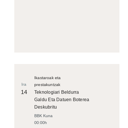
Ikastaroak eta
Ira
prestakuntzak
14
Teknologiari Beldurra
Galdu Eta Datuen Boterea
Deskubritu
BBK Kuna
00:00h