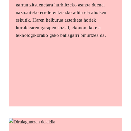
garrantzitsuenetara hurbiltzeko asmoa duena,
nazioarteko erreferentziazko aditu eta ahotsen
eskutik. Haren helburua azterketa horiek
lurraldearen garapen sozial, ekonomiko eta
teknologikorako gako baliagarri bihurtzea da.