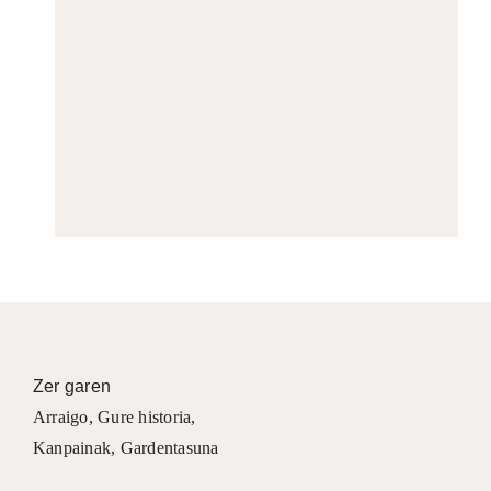
Zer garen
Arraigo
,
Gure historia
,
Kanpainak
, Gardentasuna