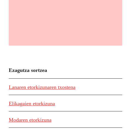
Ezagutza sortzea
Lanaren etorkizunaren txostena
Elikagaien etorkizuna
Modaren etorkizuna