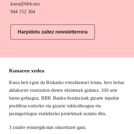
kuna@bbk.eus
944 152 304
Harpidetu zaitez newsletterrera
Kunaren xedea
Kuna beti egon da Bizkaiko errealitateari lotuta, bere behar
aldakorrei erantzuten dieten ekimenak gidatuz. 100 urte
baino gehiagoz, BBK Banku-fundazioak gizarte inpaktu
positiboa sortzeko eta gizarte inklusiboagoa eta
jasangarriagoa eraikitzeko proiektuak sustatu ditu.
3 zutabe estrategikotan oinarritzen gara.