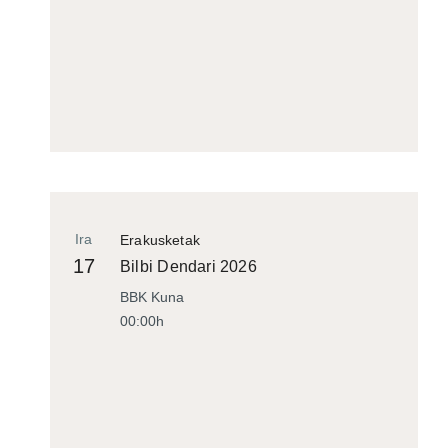
Ira
Erakusketak
17
Bilbi Dendari 2026
BBK Kuna
00:00h