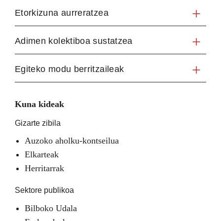
Etorkizuna aurreratzea
Adimen kolektiboa sustatzea
Egiteko modu berritzaileak
Kuna kideak
Gizarte zibila
Auzoko aholku-kontseilua
Elkarteak
Herritarrak
Sektore publikoa
Bilboko Udala