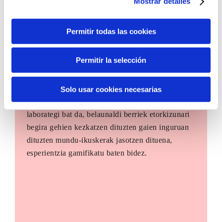
Mostrar detalles
Permitir todas las cookies
Permitir la selección
The Future Game
Solo usar cookies necesarias
The Future Game gazteen parte-hartzerako
laborategi bat da, belaunaldi berriek etorkizunari
begira gehien kezkatzen dituzten gaien inguruan
dituzten mundu-ikuskerak jasotzen dituena,
esperientzia gamifikatu baten bidez.