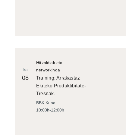
Hitzaldiak eta
Ira
networkinga
08
Training: Arrakastaz
Ekiteko Produktibitate-
Tresnak.
BBK Kuna
10:00h-12:00h