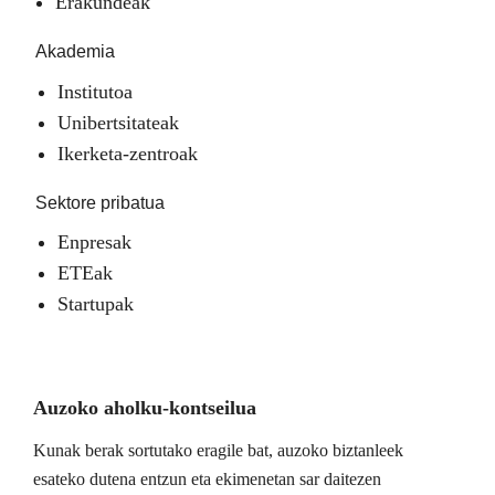
Erakundeak
Akademia
Institutoa
Unibertsitateak
Ikerketa-zentroak
Sektore pribatua
Enpresak
ETEak
Startupak
Auzoko aholku-kontseilua
Kunak berak sortutako eragile bat, auzoko biztanleek
esateko dutena entzun eta ekimenetan sar daitezen