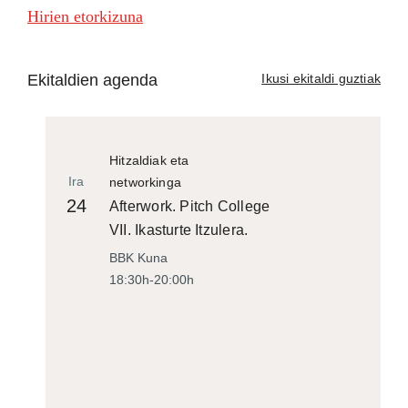
Hirien etorkizuna
Ekitaldien agenda
Ikusi ekitaldi guztiak
Hitzaldiak eta
Ira
networkinga
24
Afterwork. Pitch College
VII. Ikasturte Itzulera.
BBK Kuna
18:30h-20:00h